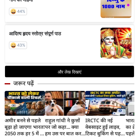
जरूर पढ़ें
अमीर बनने से पहले
राहुल गांधी ने कुत्तों
IRCTC की नई
भारत म
बूढ़ा हो जाएगा भारत!
पर जो कहा... क्या
वेबसाइट हुई लाइव,
का क्रे
2050 तक हर 5 में 1
हम उस पर बात कर
टिकट बुकिंग से पहले
पहले जा