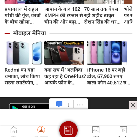
प्रयागराज में राहुल
जापान के बाद 162
70 साल तक बेबस
भोलेना
गांधी की गूंज, छात्रों
KMPH की रफ्तार से
रही शहीद ठाकुर
पर सी
के बीच खोला
चीन की ओर बढ़ा
रोशन सिंह की धरती,
आदित्य
रोजगार के '5 बंद
टाइफून डॉल्फिन, चीन
फिर CM योगी ने
पुष्पवर्
मोबाइल मेनिया
दरवाजों' का सच
में अलर्ट, बंदरगाह,
मिटा दिया तीन
स्कूल बंद, उड़ानें रद्द
पीढ़ियों का दर्द
Redmi का बड़ा
क्या सच में 'अलविदा'
iPhone 16 पर बड़ी
धमाका, लांच किया
कह रहा है OnePlus?
डील, 67,900 रुपए
सस्ता स्मार्टफोन,
आपके फोन के
वाला फोन 40,612 रुपए
8,000mAh बैटरी
अपडेट्स और वारंटी पर
में खरीदने का मौका, ऐसे
और 50MP कैमरा
आया बड़ा अपडेट
मिलेगा डिस्काउंट