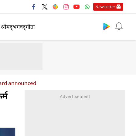
Newsletter
श्रीमद्‍भगवद्‍गीता
ward announced
र्म