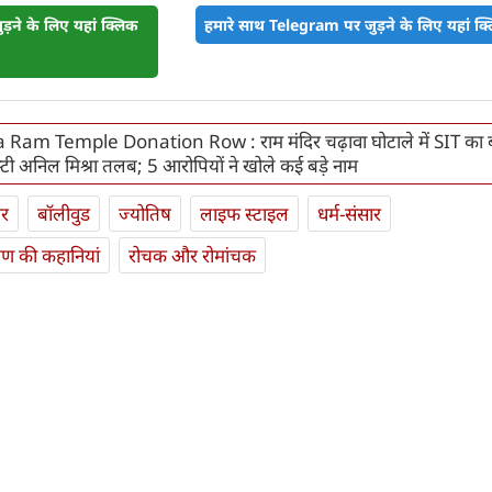
़ने के लिए यहां क्लिक
हमारे साथ Telegram पर जुड़ने के लिए यहां क्ल
Ram Temple Donation Row : राम मंदिर चढ़ावा घोटाले में SIT का ब
स्टी अनिल मिश्रा तलब; 5 आरोपियों ने खोले कई बड़े नाम
ार
बॉलीवुड
ज्योतिष
लाइफ स्‍टाइल
धर्म-संसार
यण की कहानियां
रोचक और रोमांचक