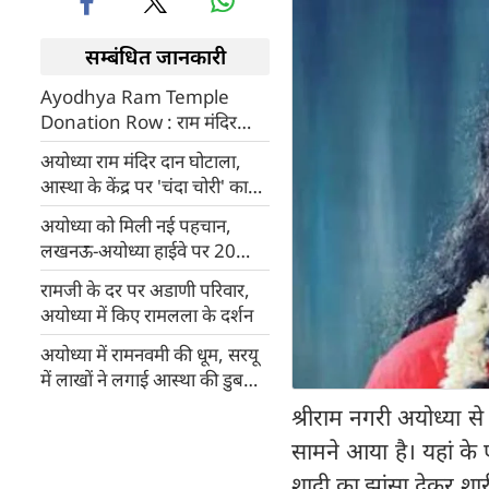
सम्बंधित जानकारी
Ayodhya Ram Temple
Donation Row : राम मंदिर
चढ़ावा घोटाले में SIT का बड़ा
अयोध्या राम मंदिर दान घोटाला,
एक्शन, ट्रस्टी अनिल मिश्रा तलब; 5
आस्था के केंद्र पर 'चंदा चोरी' का
आरोपियों ने खोले कई बड़े नाम
साया, SIT जांच से मचा हड़कंप
अयोध्या को मिली नई पहचान,
लखनऊ-अयोध्या हाईवे पर 20
करोड़ की लागत से बने भव्य प्रवेश
रामजी के दर पर अडाणी परिवार,
द्वार
अयोध्या में किए रामलला के दर्शन
अयोध्या में रामनवमी की धूम, सरयू
में लाखों ने लगाई आस्था की डुबकी,
जय श्रीराम के उद्घोष से गुंजायमान
श्रीराम नगरी अयोध्या 
हुई रामनगरी
सामने आया है। यहां क
शादी का झांसा देकर शा