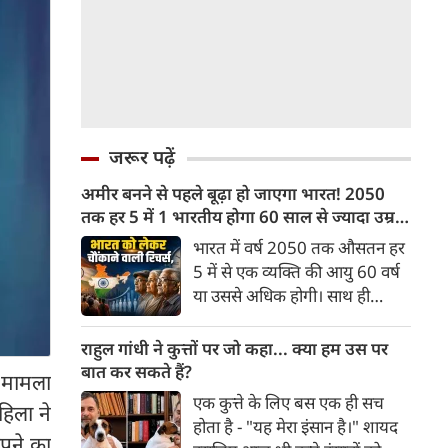
जरूर पढ़ें
अमीर बनने से पहले बूढ़ा हो जाएगा भारत! 2050
तक हर 5 में 1 भारतीय होगा 60 साल से ज्यादा उम्र
का
भारत में वर्ष 2050 तक औसतन हर
5 में से एक व्यक्ति की आयु 60 वर्ष
या उससे अधिक होगी। साथ ही
लगभग 10 में से 7 बुजुर्ग ग्रामीण
भारत में रहेंगे। ‘ट्रांसफॉर्म रूरल
राहुल गांधी ने कुत्तों पर जो कहा... क्या हम उस पर
इंडिया’ (टीआरआई) की रिचर्स के
बात कर सकते हैं?
र मामला
अनुसार भारत विकसित देशों के
एक कुत्ते के लिए बस एक ही सच
िला ने
विपरीत समृद्ध बनने से पहले ही वृद्ध
होता है - "यह मेरा इंसान है।" शायद
होती आबादी वाले देश की श्रेणी में
़पने का