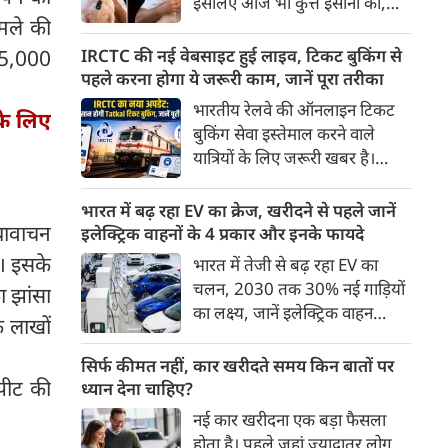
इसलिए आज भी कुत्ते इंसानों को,
पहुंच रहा है।
मले की
इंसानों से बेहतर समझते हैं। जब हम
भू-राजनीति से लेकर कृत्रिम
15,000
IRCTC की नई वेबसाइट हुई लाइव, टिकट बुकिंग से
बुद्धिमत्ता, जलवायु परिवर्तन से लेकर
पहले करना होगा ये जरूरी काम, जानें पूरा तरीका
क्रिकेट तक हर विषय पर बहस कर
भारतीय रेलवे की ऑनलाइन टिकट
के लिए
सकते हैं, तो उस जीव पर भी एक
बुकिंग सेवा इस्तेमाल करने वाले
गंभीर चर्चा बनती है जिसने किसी भी
यात्रियों के लिए जरूरी खबर है।
सभ्यता से पहले इंसान का साथ चुना
IRCTC ने अपनी नई टिकट बुकिंग
था। दुर्भाग्य यह है कि आज कुत्तों के
वेबसाइट का बीटा वर्जन लॉन्च कर
भारत में बढ़ रहा EV का क्रेज, खरीदने से पहले जानें
बारे में हमारी राय पशु-चिकित्सकों,
दिया है। करीब 24 साल पुराने
कथावाचन
इलेक्ट्रिक वाहनों के 4 प्रकार और इनके फायदे
व्यवहार वैज्ञानिकों या विशेषज्ञों से
इंटरफेस के बाद वेबसाइट को नए
ा। इसके
भारत में तेजी से बढ़ रहा EV का
कम... और व्हाट्सऐप यूनिवर्सिटी से
डिजाइन और कई नए फीचर्स के साथ
चलन, 2030 तक 30% नई गाड़ियों
ज़्यादा बनती है।
ा झांसा
अपडेट किया गया है।
का लक्ष्य, जानें इलेक्ट्रिक वाहन
े लाखों
कितने प्रकार के होते हैं और क्या है
200 अरब रुपए का मौका
सिर्फ कीमत नहीं, कार खरीदते समय किन बातों पर
पीट की
ध्यान देना चाहिए?
नई कार खरीदना एक बड़ा फैसला
होता है। पहले जहां ज़्यादातर लोग