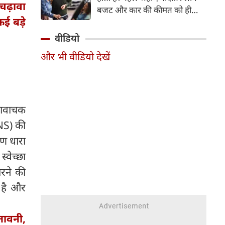
ढ़ावा
बजट और कार की कीमत को ही
कई बड़े
सबसे अहम मानते थे, वहीं आज
खरीदार कई दूसरे पहलुओं पर भी
वीडियो
ध्यान देते हैं। आइए जानते हैं कि कार
और भी वीडियो देखें
खरीदते समय किन बातों पर ध्यान
देना चाहिए।
कथावाचक
BNS) की
ण धारा
्वेच्छा
रने की
ा है और
ेतावनी,