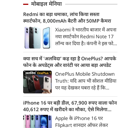
और गाजियाबाद के कई इलाकों में
मोबाइल मेनिया
गलत ठहराना उचित नहीं है। उन्होंने
सड़कें पानी से लबालब हो गईं,
कहा कि Gen Z सरकार का हिस्सा है
Redmi का बड़ा धमाका, लांच किया सस्ता
जिसके चलते कई प्रमुख मार्गों पर
और इसी पीढ़ी के जनादेश की वजह
स्मार्टफोन, 8,000mAh बैटरी और 50MP कैमरा
लंबा ट्रैफिक जाम लग गया। भारी
से मौजूदा सरकार लंबे समय से सत्ता
बारिश के कारण लोगों को अपने
Xiaomi ने भारतीय बाजार में अपना
में है।
गंतव्य तक पहुंचने में काफी परेशानी
नया स्मार्टफोन Redmi Note 17
का सामना करना पड़ा।
लॉन्च कर दिया है। कंपनी ने इस फोन
को TrueColour AMOLED
डिस्प्ले, 8,000mAh की बड़ी बैटरी
क्या सच में 'अलविदा' कह रहा है OnePlus? आपके
और Qualcomm Snapdragon
फोन के अपडेट्स और वारंटी पर आया बड़ा अपडेट
चिपसेट के साथ पेश किया है। फोन में
OnePlus Mobile Shutdown
50MP का मेन कैमरा दिया गया है।
Truth: यदि आप भी सोशल मीडिया
इसके अलावा Redmi Note 17 में
पर यह देखकर घबरा रहे हैं कि
Corning Gorilla Glass 7i
"OnePlus मोबाइल बंद हो रहा है",
प्रोटेक्शन, IP65 रेटिंग और मजबूत
तो थोड़ा ठहरिए! टेक वर्ल्ड में किसी
iPhone 16 पर बड़ी डील, 67,900 रुपए वाला फोन
चेसिस जैसे फीचर्स मिलते हैं।
समय 'फ्लैगशिप किलर' के नाम से
40,612 रुपए में खरीदने का मौका, ऐसे मिलेगा
मशहूर इस ब्रांड को लेकर इंटरनेट पर
डिस्काउंट
Apple के iPhone 16 पर
लगातार कयासबाजी का दौर जारी है।
Flipkart शानदार ऑफर लेकर