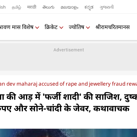
ish
தமிழ்
मराठी
తెలుగు
മലയാളം
ಕನ್ನಡ
ગુજરાતી
श्रावण मास विशेष
क्रिकेट
ज्योतिष
श्रीरामचरितमानस
n dev maharaj accused of rape and jewellery fraud re
ी आड़ में 'फर्जी शादी' की साजिश, दुष्क
 रुपए और सोने-चांदी के जेवर, कथावाचक