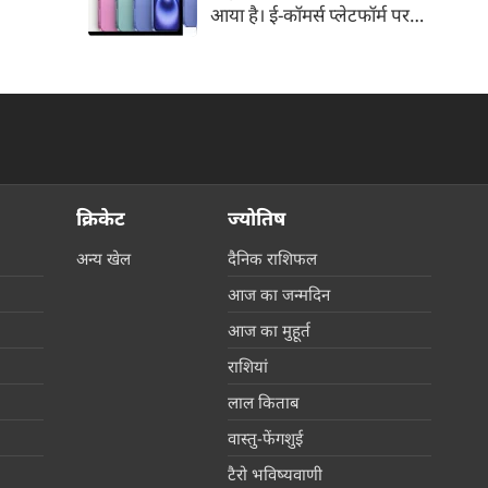
आया है। ई-कॉमर्स प्लेटफॉर्म पर
iPhone 16 के 128GB मॉडल की
कीमत सीधे डिस्काउंट के बाद
67,900 रुपए हो गई है। वहीं, अगर
ग्राहक एक्सचेंज ऑफर और चुनिंदा
बैंक कार्ड के डिस्काउंट का फायदा
उठाते हैं, तो इस फोन को प्रभावी तौर
पर सिर्फ 40,612 रुप में खरीदा जा
क्रिकेट
ज्योतिष
सकता है।
अन्य खेल
दैनिक राशिफल
आज का जन्मदिन
आज का मुहूर्त
राशियां
लाल किताब
वास्तु-फेंगशुई
टैरो भविष्यवाणी