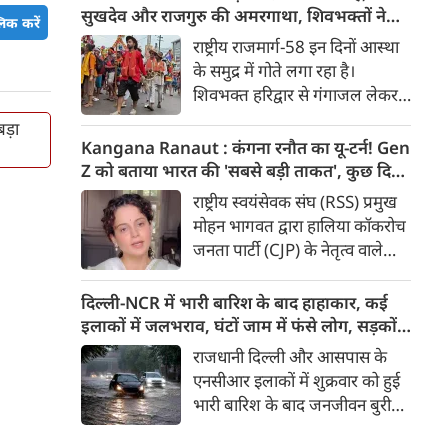
मुद्दा’ बताते हुए आरोप लगाया कि
सुखदेव और राजगुरु की अमरगाथा, शिवभक्तों ने
िक करें
इसके इस्तेमाल से वाहनों को नुकसान
अनोखे अंदाज में दी श्रद्धांजलि
राष्ट्रीय राजमार्ग-58 इन दिनों आस्था
हो रहा है और इसका आर्थिक बोझ
के समुद्र में गोते लगा रहा है।
आम उपभोक्ताओं पर पड़ रहा है।
शिवभक्त हरिद्वार से गंगाजल लेकर
अपने-अपने गंतव्य की तरफ बढ़ रहे
ड़ा
है। लाखों शिवभक्तों के बीच रंग-
Kangana Ranaut : कंगना रनौत का यू-टर्न! Gen
बिरंगी और आकर्षक कांवड़ें हर किसी
Z को बताया भारत की 'सबसे बड़ी ताकत', कुछ दिन
का ध्यान बरबस अपनी ओर खींच रही
पहले प्रदर्शनकारियों को कहा था 'जेनरेशन गटर'
राष्ट्रीय स्वयंसेवक संघ (RSS) प्रमुख
हैं। लेकिन ऐसे में जब शिव चौक से
मोहन भागवत द्वारा हालिया कॉकरोच
एक गुजरी कांवड़ ने लोगों के दिलों को
जनता पार्टी (CJP) के नेतृत्व वाले
गहराई तक छू लिया। यह केवल
प्रदर्शनों में Gen Z की भूमिका को
कांवड़ नहीं थी, बल्कि देश की
समर्थन दिए जाने के एक दिन बाद
दिल्ली-NCR में भारी बारिश के बाद हाहाकार, कई
आजादी के अमर सेनानियों को
बीजेपी सांसद और अभिनेत्री कंगना
इलाकों में जलभराव, घंटों जाम में फंसे लोग, सड़कों
समर्पित एक चलती-फिरती श्रद्धांजलि
रनौत ने अपने पहले के बयान पर
पर भरा कमर तक पानी
राजधानी दिल्ली और आसपास के
थी।
सफाई दी। उन्होंने अब Gen Z को
एनसीआर इलाकों में शुक्रवार को हुई
भारत की ‘सबसे बड़ी ताकत’ बताया
भारी बारिश के बाद जनजीवन बुरी
है। कंगना ने कहा कि कुछ लोगों के
तरह प्रभावित हुआ। दिल्ली, नोएडा
व्यवहार के आधार पर पूरी पीढ़ी को