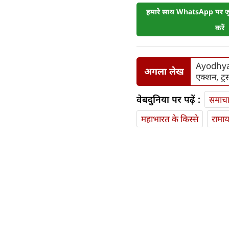
हमारे साथ WhatsApp पर जुड
करें
Ayodhya 
अगला लेख
एक्शन, ट्र
वेबदुनिया पर पढ़ें :
समाच
महाभारत के किस्से
रामा