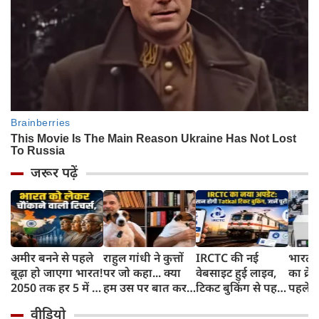
जरूर पढ़ें
अमीर बनने से पहले
राहुल गांधी ने कुत्तों
IRCTC की नई
भारत म
बूढ़ा हो जाएगा भारत!
पर जो कहा... क्या
वेबसाइट हुई लाइव,
का क्रे
2050 तक हर 5 में 1
हम उस पर बात कर
टिकट बुकिंग से पहले
पहले जा
भारतीय होगा 60
सकते हैं?
करना होगा ये जरूरी
वाहनों 
वीडियो
साल से ज्यादा उम्र का
काम, जानें पूरा
और इन