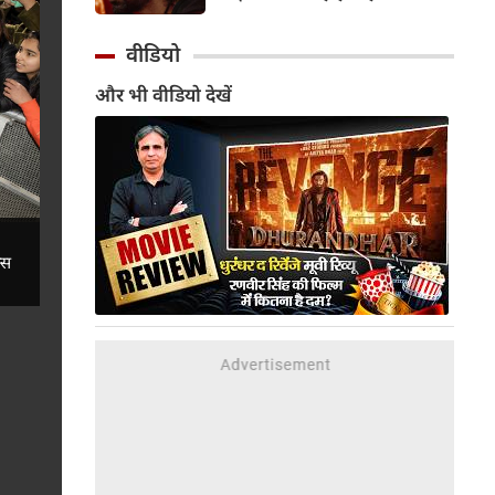
दिनों अपने रिश्ते को लेकर जबरदस्त
2007 में आई कल्ट-क्लासिक थ्रिलर
चर्चा में हैं।
'आवारापन' के बहुप्रतीक्षित सीक्वल
वीडियो
'आवारापन 2' को सेंट्रल बोर्ड ऑफ
और भी वीडियो देखें
फिल्म सर्टिफिकेशन (CBFC) से हरी
झंडी मिल गई है।
्स