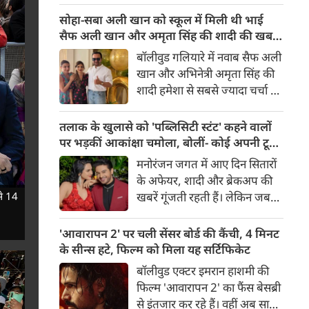
देता है।
जिंटा मुख्य भूमिकाओं में हैं, 14
सोहा-सबा अली खान को स्कूल में मिली थी भाई
अगस्त 2026 को दुनियाभर के
सैफ अली खान और अमृता सिंह की शादी की खबर,
सिनेमाघरों में रिलीज़ होगी। हाल ही
बताया चौंकाने वाला किस्सा
बॉलीवुड गलियारे में नवाब सैफ अली
में रिलीज हुए फिल्म के ट्रेलर ने
खान और अभिनेत्री अमृता सिंह की
भारत के बंटवारे के दर्दनाक इतिहास
शादी हमेशा से सबसे ज्यादा चर्चा में
की दमदार झलक दिखाकर दर्शकों
रहने वाले विषयों में से एक रही है।
के बीच फिल्म को लेकर उत्साह और
साल 1991 में हुई इस शादी को
तलाक के खुलासे को 'पब्लिसिटी स्टंट' कहने वालों
भी बढ़ा दिया है।
लेकर आज भी कई ऐसे राज़ हैं,
पर भड़कीं आकांक्षा चमोला, बोलीं- कोई अपनी टूटी
जिनसे पर्दा उठना बाकी है। हाल ही
शादी का तमाशा नहीं बनाता
मनोरंजन जगत में आए दिन सितारों
में सैफ अली खान की बहनों—
के अफेयर, शादी और ब्रेकअप की
अभिनेत्री सोहा अली खान और सबा
े 14
खबरें गूंजती रहती हैं। लेकिन जब
अली खान ने इस शादी से जुड़ा एक
छोटे पर्दे के किसी बेहद पसंदीदा और
बेहद दिलचस्प और चौंकाने वाला
पॉपुलर कपल्स के अलग होने की
'आवारापन 2' पर चली सेंसर बोर्ड की कैंची, 4 मिनट
किस्सा साझा किया है।
खबर आती है, तो फैंस का दिल टूट
के सीन्स हटे, फिल्म को मिला यह सर्टिफिकेट
जाता है। टीवी इंडस्ट्री के मशहूर और
बॉलीवुड एक्टर इमरान हाशमी की
टैलेंटेड एक्टर गौरव खन्ना और उनकी
फिल्म 'आवारापन 2' का फैंस बेसब्री
पत्नी व एक्ट्रेस आकांक्षा चमोला इन
से इंतजार कर रहे हैं। वहीं अब साल