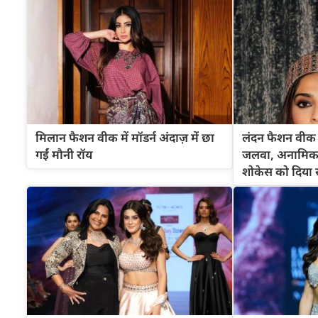
मिलान फैशन वीक में मॉडर्न अंदाज़ में छा
लंदन फैशन वीक 
गईं मौनी रॉय
जलवा, अनामिका
शोकेस को दिया 