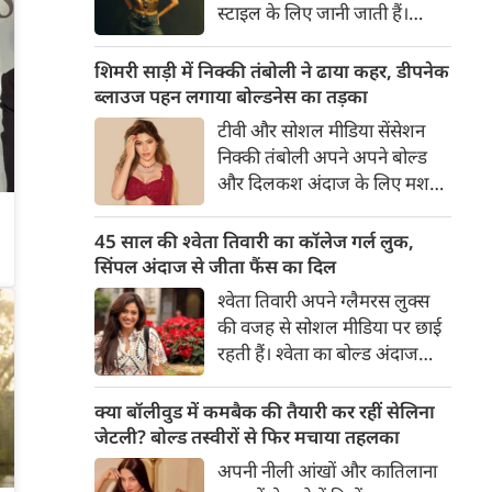
शेयर की है।
स्टाइल के लिए जानी जाती हैं।
उन्होंने अपनी दिलकश अदाओं से
एक बार फिर फैंस का दिल जीत
शिमरी साड़ी में निक्की तंबोली ने ढाया कहर, डीपनेक
लिया है। पलक ने एक बेहद यूनीक
ब्लाउज पहन लगाया बोल्डनेस का तड़का
और स्टाइलिश गोल्डन कॉर्सेट टॉप में
टीवी और सोशल मीडिया सेंसेशन
अपनी कुछ तस्वीरें शेयर की है।
निक्की तंबोली अपने अपने बोल्ड
और दिलकश अंदाज के लिए मशहूर
हैं। वह अपनी सिजलिंग अदाओं से
इंटरनेट पर तहलका मचाती रहती हैं।
45 साल की श्वेता तिवारी का कॉलेज गर्ल लुक,
इस बार निक्की ने मरून कलर की
सिंपल अंदाज से जीता फैंस का दिल
साड़ी में अपनी कुछ सुपर सिजलिंग
श्वेता तिवारी अपने ग्लैमरस लुक्स
तस्वीरें शेयर की है। खूबसूरत शिमरी
की वजह से सोशल मीडिया पर छाई
साड़ी में निक्की की अदाएं देखने
रहती हैं। श्वेता का बोल्ड अंदाज
लायक है।
देखकर अंदाजा लगाना मुश्किल है
कि वह दो बच्चों की मां हैं। 45 साल
क्या बॉलीवुड में कमबैक की तैयारी कर रहीं सेलिना
की श्वेता तिवारी की तस्वीरों पर फैंस
जेटली? बोल्ड तस्वीरों से फिर मचाया तहलका
जमकर प्यार लुटाते हैं। इस बार श्वेता
अपनी नीली आंखों और कातिलाना
तिवारी ने वेकेशन से अपनी कुछ