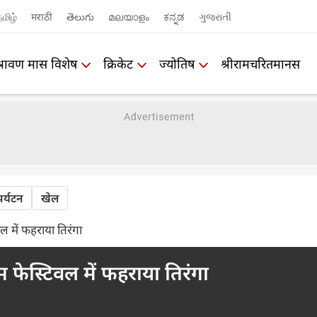
மிழ்
मराठी
తెలుగు
മലയാളം
ಕನ್ನಡ
ગુજરાતી
श्रावण मास विशेष
क्रिकेट
ज्योतिष
श्रीरामचरितमानस
पर्यटन
खेल
ल में फहराया तिरंगा
म फेस्टिवल में फहराया तिरंगा