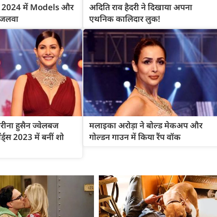
क 2024 में Models और
अदिति राव हैदरी ने दिखाया अपना
 जलवा
एथनिक कालिदार लुक!
वरीना हुसैन ज्वेलबज
मलाइका अरोड़ा ने बोल्ड मेकअप और
्स 2023 में बनीं शो
गोल्डन गाउन में किया रैंप वॉक