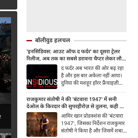
बॉलीवुड हलचल
'इनसिडियस: आउट ऑफ द फर्दर' का दूसरा ट्रेलर
रिलीज, अब तक का सबसे डरावना चैप्टर लेकर लौट
रही हॉरर फ्रैंचाइजी
द फर्दर अब भारत की ओर बढ़ रहा
है और इस बार अकेला नहीं आया।
दुनिया की मशहूर हॉरर फ्रैंचाइज़ी
इनसिडियस का दूसरा ट्रेलर रिलीज़
हो चुका है, जो दर्शकों को इस
राजकुमार संतोषी ने की 'बंटवारा 1947' में सनी
डरावनी दुनिया में और गहराई तक ले
देओल के किरदार की सुपरहीरोज़ से तुलना, कही यह
जाता है। रोंगटे खड़े कर देने वाले नए
बात
आमिर खान प्रोडक्शंस की 'बंटवारा
र
दृश्यों से भरपूर यह ट्रेलर इनसिडियस
1947', जिसका निर्देशन राजकुमार
सीरीज़ के अब तक के सबसे डरावने
संतोषी ने किया है और जिसमें शबाना
और सबसे अंधेरे अध्याय की झलक
आज़मी, सनी देओल और प्रीति जी