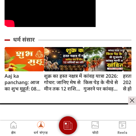
धर्म संसार
Aaj ka
शुक्र का हस्त नक्षत्र में
कांवड़ यात्रा 2026:
हरताल
panchang: आज
गोचर: जानिए मेष से
किस पेड़ के नीचे से
2026: 
का शुभ मुहूर्त: 08
मीन तक 12 राशियों
गुजरने पर कांवड़
से होती
अगस्‍त 2026:
पर क्या होगा असर
मानी जाती है खंडित?
शुरुआ
शनिवार का पंचांग
जानिए धार्मिक
इसका ध
और शुभ समय
मान्यता
होम
धर्म संग्रह
फोटो
Reels