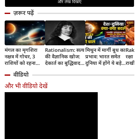
ज़रूर पढ़ें
मंगल का मृगशिरा
Rationalism: सत्य
मिथुन में मार्गी बुध का
Rakhi
नक्षत्र में गोचर, 3
की वैज्ञानिक खोज:
प्रभाव: भारत समेत
रक्षा ब
राशियों को रहना
देकार्त का बुद्धिवाद
दुनिया में होंगे ये बड़े
राखी ब
होगा 12 अगस्त तक
और आधुनिक दर्शन
बदलाव
मुहूर्त?
वीडियो
सावधान
का जन्म
और भी वीडियो देखें