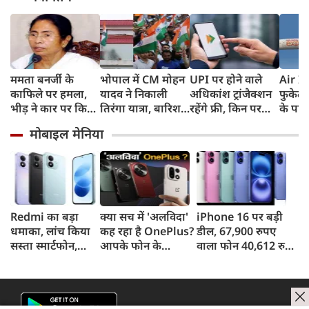
ममता बनर्जी के
भोपाल में CM मोहन
UPI पर होने वाले
Air In
काफिले पर हमला,
यादव ने निकाली
अधिकांश ट्रांजैक्शन
फुकेट-
भीड़ ने कार पर किया
तिरंगा यात्रा, बारिश
रहेंगे फ्री, किन पर
के पाय
पथराव, भाजपा और
में भी सैकड़ों युवाओं
लगेगा टैक्स, सरकार
टेस्ट प
मोबाइल मेनिया
पुलिस पर लगा यह
ने दिखाया देशभक्ति
ने दिया बड़ा अपडेट
कहा- रि
आरोप
का जज्बा
मिली, 
स्थिति म
Redmi का बड़ा
क्या सच में 'अलविदा'
iPhone 16 पर बड़ी
धमाका, लांच किया
कह रहा है OnePlus?
डील, 67,900 रुपए
सस्ता स्मार्टफोन,
आपके फोन के
वाला फोन 40,612 रुपए
8,000mAh बैटरी
अपडेट्स और वारंटी पर
में खरीदने का मौका, ऐसे
और 50MP कैमरा
आया बड़ा अपडेट
मिलेगा डिस्काउंट