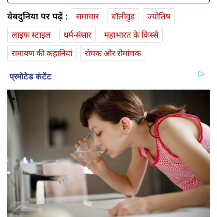
वेबदुनिया पर पढ़ें :
समाचार
बॉलीवुड
ज्योतिष
लाइफ स्‍टाइल
धर्म-संसार
महाभारत के किस्से
रामायण की कहानियां
रोचक और रोमांचक