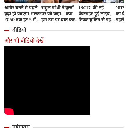
अमीर बनने से पहले
राहुल गांधी ने कुत्तों
IRCTC की नई
भारत म
बूढ़ा हो जाएगा भारत!
पर जो कहा... क्या
वेबसाइट हुई लाइव,
का क्रे
2050 तक हर 5 में 1
हम उस पर बात कर
टिकट बुकिंग से पहले
पहले जा
भारतीय होगा 60
सकते हैं?
करना होगा ये जरूरी
वाहनों 
वीडियो
साल से ज्यादा उम्र का
काम, जानें पूरा
और इन
तरीका
और भी वीडियो देखें
नवीनतम