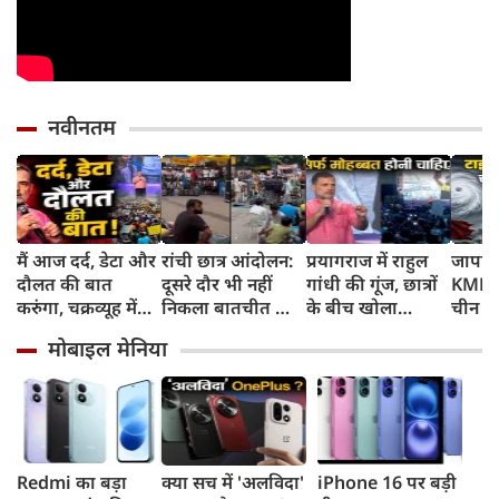
नवीनतम
मैं आज दर्द, डेटा और
रांची छात्र आंदोलन:
प्रयागराज में राहुल
जापान
दौलत की बात
दूसरे दौर भी नहीं
गांधी की गूंज, छात्रों
KMPH 
करुंगा, चक्रव्यूह में
निकला बातचीत का
के बीच खोला
चीन क
फंसे हैं देश के छात्र,
कोई नतीजा, MLA
रोजगार के '5 बंद
टाइफून
मोबाइल मेनिया
रील नशा है, छात्रों की
जयराम महतो ने
दरवाजों' का सच
में अलर
गूंज में बोले राहुल
किया अनशन का
स्कूल बं
गांधी
ऐलान
Redmi का बड़ा
क्या सच में 'अलविदा'
iPhone 16 पर बड़ी