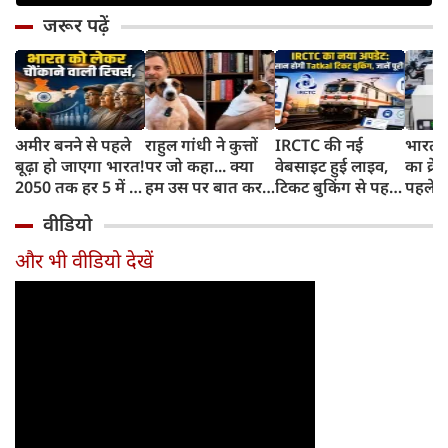
जरूर पढ़ें
अमीर बनने से पहले
राहुल गांधी ने कुत्तों
IRCTC की नई
भारत म
बूढ़ा हो जाएगा भारत!
पर जो कहा... क्या
वेबसाइट हुई लाइव,
का क्रे
2050 तक हर 5 में 1
हम उस पर बात कर
टिकट बुकिंग से पहले
पहले जा
भारतीय होगा 60
सकते हैं?
करना होगा ये जरूरी
वाहनों 
वीडियो
साल से ज्यादा उम्र का
काम, जानें पूरा
और इन
तरीका
और भी वीडियो देखें