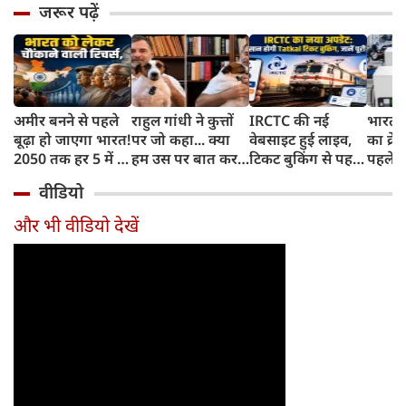
जरूर पढ़ें
अमीर बनने से पहले
राहुल गांधी ने कुत्तों
IRCTC की नई
भारत म
बूढ़ा हो जाएगा भारत!
पर जो कहा... क्या
वेबसाइट हुई लाइव,
का क्रे
2050 तक हर 5 में 1
हम उस पर बात कर
टिकट बुकिंग से पहले
पहले जा
भारतीय होगा 60
सकते हैं?
करना होगा ये जरूरी
वाहनों 
वीडियो
साल से ज्यादा उम्र का
काम, जानें पूरा
और इन
तरीका
और भी वीडियो देखें