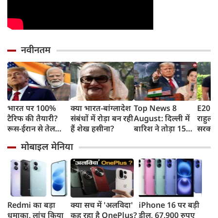
नवीनतम
भारत पर 100%
क्या भारत-बांग्लादेश
Top News 8
E20 पे
टैरिफ की तैयारी?
संबंधों में रोड़ा बन रही
August: दिल्ली में
राहुल गा
रूस-ईरान से तेल
हैं शेख हसीना?
बारिश ने तोड़ा 15
सरकार 
खरीद पर अमेरिका
साल का रिकॉर्ड,
कहा- बह
मोबाइल मेनिया
का बड़ा वार, सीनेट में
भारत पर 100%
लोगों क
बिल पास
टैरिफ का खतरा;
रहीं ख
Gen Z पर कंगना का
बताया
यू-टर्न
पटकथ
Redmi का बड़ा
क्या सच में 'अलविदा'
iPhone 16 पर बड़ी
धमाका, लांच किया
कह रहा है OnePlus?
डील, 67,900 रुपए