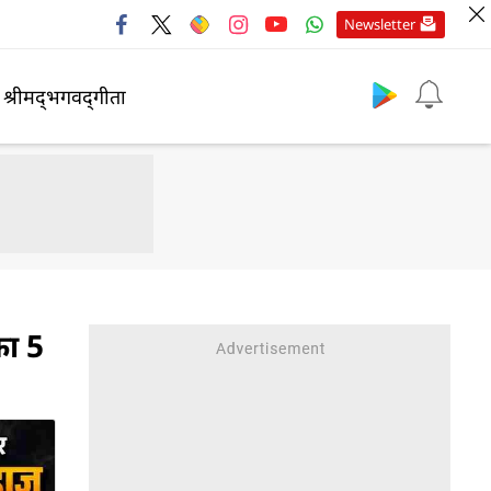
Newsletter
श्रीमद्‍भगवद्‍गीता
का 5