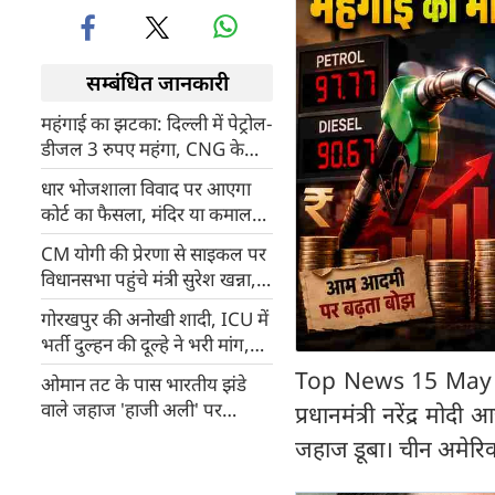
सम्बंधित जानकारी
महंगाई का झटका: दिल्ली में पेट्रोल-
डीजल 3 रुपए महंगा, CNG के
दाम भी बढ़े; जानें नई दरें
धार भोजशाला विवाद पर आएगा
कोर्ट का फैसला, मंदिर या कमाल
मौला मस्जिद, निर्णय पर टिकी
CM योगी की प्रेरणा से साइकल पर
सबकी नजर
विधानसभा पहुंचे मंत्री सुरेश खन्ना,
ईंधन बचत का दिया संदेश, काशी में
गोरखपुर की अनोखी शादी, ICU में
दिखा असर
भर्ती दुल्हन की दूल्हे ने भरी मांग,
रिश्तों और प्यार की पेश की मिसाल
Top News 15 May : दे
ओमान तट के पास भारतीय झंडे
वाले जहाज 'हाजी अली' पर
प्रधानमंत्री नरेंद्र म
मिसाइल अटैक, भारत ने कहा-
जहाज डूबा। चीन अमेरिक
बर्दाश्त नहीं, दी कड़ी चेतावनी