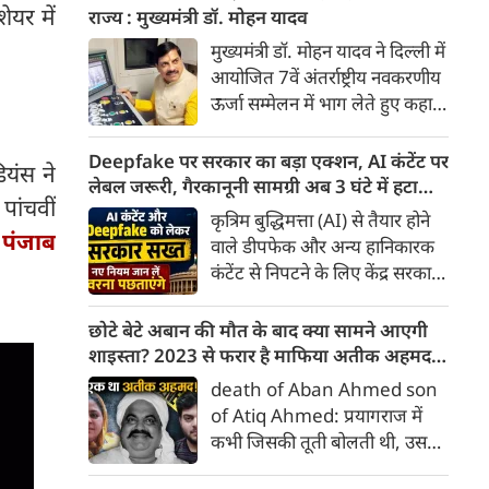
कंट्रीब्यूशन रेगुलेशन एक्ट' (FCRA)
ेयर में
राज्य : मुख्यमंत्री डॉ. मोहन यादव
एक बार फिर बड़े बदलावों को लेकर
मुख्यमंत्री डॉ. मोहन यादव ने दिल्ली में
सुर्खियों में है। केंद्र सरकार द्वारा लाए
आयोजित 7वें अंतर्राष्ट्रीय नवकरणीय
गए FCRA संशोधन बिल 2026 ने न
ऊर्जा सम्मेलन में भाग लेते हुए कहा
केवल देश के भीतर, बल्कि सात
कि मध्यप्रदेश वर्ष 2030 तक देश के
समंदर पार अमेरिका तक में सियासी
500 गीगा वॉट गैर-जीवाश्म ऊर्जा
Deepfake पर सरकार का बड़ा एक्शन, AI कंटेंट पर
हलचल बढ़ा दी है।
ियंस ने
क्षमता के राष्ट्रीय लक्ष्य की प्राप्ति के
लेबल जरूरी, गैरकानूनी सामग्री अब 3 घंटे में हटानी
पांचवीं
लिए पूरी प्रतिबद्धता के साथ कार्य कर
होगी, नए नियम जान लें वरना पछताएंगे
कृत्रिम बुद्धिमत्ता (AI) से तैयार होने
रहा है। उन्होंने कहा कि राज्य
:
पंजाब
वाले डीपफेक और अन्य हानिकारक
नवकरणीय ऊर्जा, ऊर्जा भंडारण तथा
कंटेंट से निपटने के लिए केंद्र सरकार
हरित औद्योगिक विकास के क्षेत्र में
ने नियामक व्यवस्था को और सख्त
तेजी से आगे बढ़ रहा है। म.प्र. आज
किया है। सरकार ने AI से तैयार कंटेंट
छोटे बेटे अबान की मौत के बाद क्या सामने आएगी
देश के अग्रणी राज्यों में अपनी विशिष्ट
पर स्पष्ट लेबल और पहचान योग्य
शाइस्ता? 2023 से फरार है माफिया अतीक अहमद
पहचान बना चुका है।
मेटाडेटा उपलब्ध कराना अनिवार्य
की पत्नी
death of Aban Ahmed son
किया है। साथ ही, सरकारी या
of Atiq Ahmed: प्रयागराज में
न्यायालय के आदेश के आधार पर
कभी जिसकी तूती बोलती थी, उस
गैरकानूनी जानकारी हटाने की
पूर्व सांसद और माफिया अतीक
समयसीमा 36 घंटे से घटाकर 3 घंटे