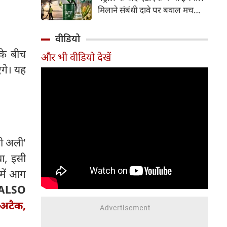
इसके अलावा Redmi Note 17 में
मिलाने संबंधी दावे पर बवाल मच
Corning Gorilla Glass 7i
गया। मोदी सरकार में मंत्री राम मोहन
प्रोटेक्शन, IP65 रेटिंग और मजबूत
नायडू किंजरापु ने इसका खंडन करते
वीडियो
चेसिस जैसे फीचर्स मिलते हैं।
हुए कहा कि सरकार की एटीएफ में
 के बीच
और भी वीडियो देखें
इथेनॉल मिलाने की कोई योजना नहीं
ंगे। यह
है।
ी अली'
था, इसी
में आग
ALSO
 अटैक,