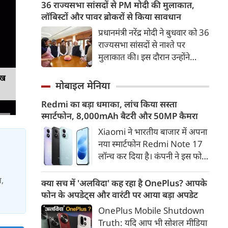
अहमद के कुनबे पर कानून और
36 राज्यसभा सांसदों से PM मोदी की मुलाकात,
कर दी गई है।
किस्मत की दोहरी मार पड़ रही है।
लॉबिस्टों और पावर ब्रोकरों से किया सावधान
जिस झांसी जिले में अप्रैल 2023 में
प्रधानमंत्री नरेंद्र मोदी ने बुधवार को 36
अतीक के एनकाउंटर में मारे गए बेटे
राज्यसभा सांसदों से नाश्ते पर
असद की सांसें थमी थीं, उसी झांसी में
मुलाकात की। इस दौरान उन्होंने
अब उसके छोटे बेटे अबान की भीषण
सांसदों को अपनी जड़ों से जुड़े रहने,
सड़क दुर्घटना में जान चली गई है।
ेख
अपने-अपने निर्वाचन क्षेत्रों के लोगों के
मोबाइल मेनिया
संपर्क में रहने और लॉबिस्टों तथा
Redmi का बड़ा धमाका, लांच किया सस्ता
पावर ब्रोकरों से दूरी बनाए रखने की
स्मार्टफोन, 8,000mAh बैटरी और 50MP कैमरा
सलाह दी।
Xiaomi ने भारतीय बाजार में अपना
नया स्मार्टफोन Redmi Note 17
लॉन्च कर दिया है। कंपनी ने इस फोन
को TrueColour AMOLED
डिस्प्ले, 8,000mAh की बड़ी बैटरी
स,
क्या सच में 'अलविदा' कह रहा है OnePlus? आपके
और Qualcomm Snapdragon
फोन के अपडेट्स और वारंटी पर आया बड़ा अपडेट
चिपसेट के साथ पेश किया है। फोन में
OnePlus Mobile Shutdown
50MP का मेन कैमरा दिया गया है।
Truth: यदि आप भी सोशल मीडिया