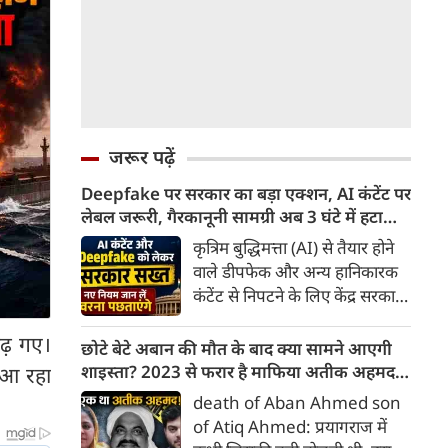
जरूर पढ़ें
Deepfake पर सरकार का बड़ा एक्शन, AI कंटेंट पर
लेबल जरूरी, गैरकानूनी सामग्री अब 3 घंटे में हटानी
होगी, नए नियम जान लें वरना पछताएंगे
कृत्रिम बुद्धिमत्ता (AI) से तैयार होने
वाले डीपफेक और अन्य हानिकारक
कंटेंट से निपटने के लिए केंद्र सरकार
ने नियामक व्यवस्था को और सख्त
ढ़ गए।
किया है। सरकार ने AI से तैयार कंटेंट
छोटे बेटे अबान की मौत के बाद क्या सामने आएगी
पर स्पष्ट लेबल और पहचान योग्य
शाइस्ता? 2023 से फरार है माफिया अतीक अहमद
त आ रहा
मेटाडेटा उपलब्ध कराना अनिवार्य
की पत्नी
death of Aban Ahmed son
किया है। साथ ही, सरकारी या
of Atiq Ahmed: प्रयागराज में
न्यायालय के आदेश के आधार पर