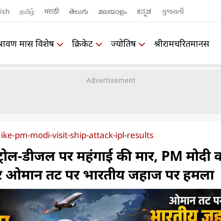
ish
தமிழ்
मराठी
తెలుగు
മലയാളം
ಕನ್ನಡ
ગુજરાતી
श्रावण मास विशेष
क्रिकेट
ज्योतिष
श्रीरामचरितमानस
ke-pm-modi-visit-ship-attack-ipl-results
्रोल-डीजल पर महंगाई की मार, PM मोदी 
 और ओमान तट पर भारतीय जहाज पर हमला