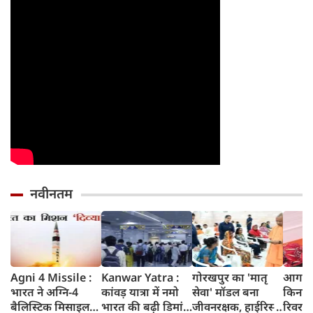
वरना पछताएंगे
तो हो जाएंगे हैरान
नवीनतम
Agni 4 Missile :
Kanwar Yatra :
गोरखपुर का 'मातृ
आगरा म
भारत ने अग्नि-4
कांवड़ यात्रा में नमो
सेवा' मॉडल बना
किनारे
बैलिस्टिक मिसाइल
भारत की बढ़ी डिमांड,
जीवनरक्षक, हाईरिस्क
रिवर फ्