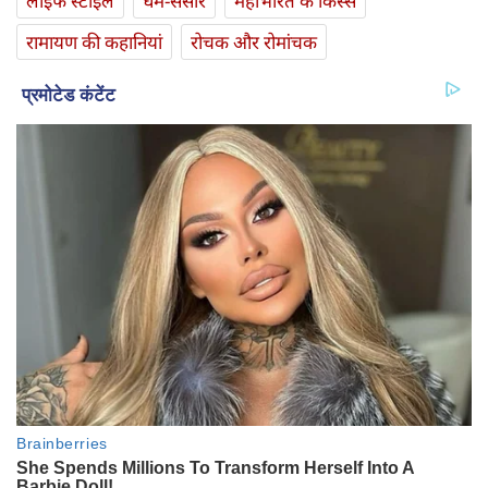
लाइफ स्‍टाइल
धर्म-संसार
महाभारत के किस्से
रामायण की कहानियां
रोचक और रोमांचक