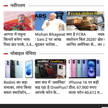
नवीनतम
आगरा में यमुना
Mohan Bhagwat
क्या है FCRA
नवकरण
किनारे बनेगा भव्य
: Gen Z पर आंख
संशोधन बिल 2026?
क्षेत्र म
रिवर फ्रंट पार्क, 3.46
मूंदकर भरोसा
जानिए अमेरिका से
का अग्
करोड़ रुपए खर्च
करूंगा, छात्रों के
लेकर मिजोरम के CM
मुख्यमं
मोबाइल मेनिया
करेगी योगी सरकार;
प्रदर्शन को राष्ट्रविरोधी
क्यों हैं चिंतित
यादव
मिलेंगी ये खास
न बताएं, RSS प्रमुख
सुविधाएं
मोहन भागवत का
बड़ा बयान, चीन और
पाकिस्तान को लेकर
क्या कहा
Redmi का बड़ा
क्या सच में 'अलविदा'
iPhone 16 पर बड़ी
धमाका, लांच किया
कह रहा है OnePlus?
डील, 67,900 रुपए
सस्ता स्मार्टफोन,
आपके फोन के
वाला फोन 40,612 रुपए
8,000mAh बैटरी
अपडेट्स और वारंटी पर
में खरीदने का मौका, ऐसे
और 50MP कैमरा
आया बड़ा अपडेट
मिलेगा डिस्काउंट