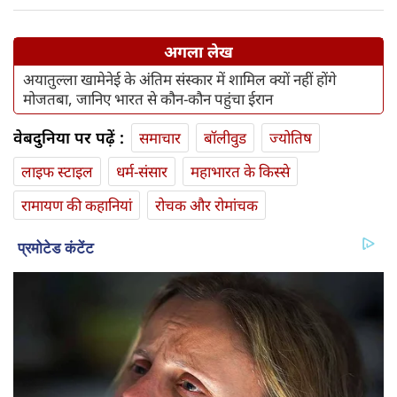
अगला लेख
अयातुल्ला खामेनेई के अंतिम संस्कार में शामिल क्यों नहीं होंगे
मोजतबा, जानिए भारत से कौन-कौन पहुंचा ईरान
वेबदुनिया पर पढ़ें :
समाचार
बॉलीवुड
ज्योतिष
लाइफ स्‍टाइल
धर्म-संसार
महाभारत के किस्से
रामायण की कहानियां
रोचक और रोमांचक