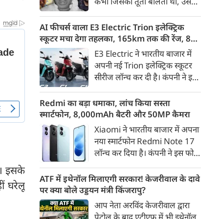
कभी जिसकी तूती बोलती थी, उस
गैरकानूनी जानकारी हटाने की
पूर्व सांसद और माफिया अतीक
समयसीमा 36 घंटे से घटाकर 3 घंटे
अहमद के कुनबे पर कानून और
AI फीचर्स वाला E3 Electric Trion इलेक्ट्रिक
कर दी गई है।
किस्मत की दोहरी मार पड़ रही है।
स्कूटर मचा देगा तहलका, 165km तक की रेंज, 8
जिस झांसी जिले में अप्रैल 2023 में
साल की बैटरी वारंटी, कीमत जानेंगे तो हो जाएंगे
E3 Electric ने भारतीय बाजार में
अतीक के एनकाउंटर में मारे गए बेटे
हैरान
अपनी नई Trion इलेक्ट्रिक स्कूटर
असद की सांसें थमी थीं, उसी झांसी में
सीरीज लॉन्च कर दी है। कंपनी ने इसे
अब उसके छोटे बेटे अबान की भीषण
तीन वेरिएंट C1, C1x और C2 में
सड़क दुर्घटना में जान चली गई है।
पेश किया है। Trion की शुरुआती
Redmi का बड़ा धमाका, लांच किया सस्ता
कीमत 99,999 रुपए (एक्स-शोरूम,
स्मार्टफोन, 8,000mAh बैटरी और 50MP कैमरा
बेंगलुरु) रखी गई है। फिलहाल इसकी
Xiaomi ने भारतीय बाजार में अपना
बुकिंग बेंगलुरु के ग्राहकों के लिए
नया स्मार्टफोन Redmi Note 17
कंपनी की आधिकारिक वेबसाइट के
लॉन्च कर दिया है। कंपनी ने इस फोन
जरिए शुरू की गई है। आने वाले समय
को TrueColour AMOLED
ं। इसके
में इसे दूसरे शहरों में भी उपलब्ध
डिस्प्ले, 8,000mAh की बड़ी बैटरी
ATF में इथेनॉल मिलाएगी सरकार! केजरीवाल के दावे
कराया जाएगा।
ं घरेलू
और Qualcomm Snapdragon
पर क्या बोले उड्डयन मंत्री किंजरापु?
चिपसेट के साथ पेश किया है। फोन में
आप नेता अरविंद केजरीवाल द्वारा
50MP का मेन कैमरा दिया गया है।
पेट्रोल के बाद एटीएफ में भी इथेनॉल