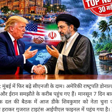
 में फिर बढ़े सीएनजी के दाम। अमेरिकी राष्‍ट्रपति डोनाल्ड ट
और ईरान समझौते के करीब पहुंच गए हैं। मानसून 7 दिन बा
िधायक दल की बैठक में आज डीके शिवकुमार को नेता चुना 
े हराकर गुजरात टाइटंस आईपीएल फाइनल में पहुंच गया है।