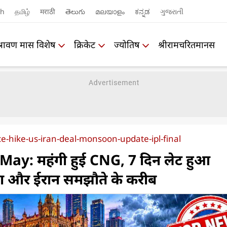
sh
தமிழ்
मराठी
తెలుగు
മലയാളം
ಕನ್ನಡ
ગુજરાતી
श्रावण मास विशेष
क्रिकेट
ज्योतिष
श्रीरामचरितमानस
e-hike-us-iran-deal-monsoon-update-ipl-final
ay: महंगी हुई CNG, 7 दिन लेट हुआ
ा और ईरान समझौते के करीब