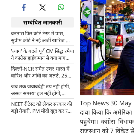
सम्बंधित जानकारी
वनतारा फिर कोर्ट टेस्ट में पास,
सुप्रीम कोर्ट ने नई अर्जी खारिज की,
जानवरों के ट्रांसफर को बताया वैध
'त्याग' के बदले पूर्व CM सिद्धारमैया
ने कांग्रेस हाईकमान से क्या मांग
लिया?
दिल्ली-NCR समेत उत्तर भारत में
बारिश और आंधी का अलर्ट, 2500
किलोमीटर में फैला बादलों का
जब तक जवाबदेही तय नहीं होगी,
विशाल सिस्टम सक्रिय
असल समस्या हल नहीं होगी,
NEET paper leak पर सुप्रीम
Top News 30 May : मुंबई
NEET रीटेस्ट को लेकर सरकार की
कोर्ट सख्त
बड़ी तैयारी, PM मोदी खुद कर रहे
दावा किया कि अमेरिका 
निगरानी, वायुसेना के विमानों से भेजे
पहुंचेगा। कांग्रेस व
जाएंगे पेपर
राजस्थान को 7 विकेट स