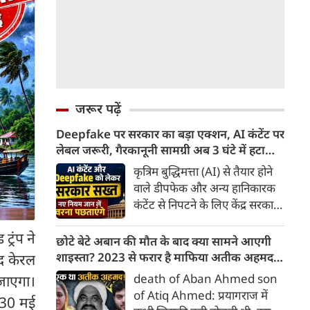
जरूर पढ़ें
Deepfake पर सरकार का बड़ा एक्शन, AI कंटेंट पर
लेबल जरूरी, गैरकानूनी सामग्री अब 3 घंटे में हटानी
होगी, नए नियम जान लें वरना पछताएंगे
कृत्रिम बुद्धिमत्ता (AI) से तैयार होने
वाले डीपफेक और अन्य हानिकारक
कंटेंट से निपटने के लिए केंद्र सरकार
ने नियामक व्यवस्था को और सख्त
्रंप ने
किया है। सरकार ने AI से तैयार कंटेंट
छोटे बेटे अबान की मौत के बाद क्या सामने आएगी
पर स्पष्ट लेबल और पहचान योग्य
शाइस्ता? 2023 से फरार है माफिया अतीक अहमद
द केरल
मेटाडेटा उपलब्ध कराना अनिवार्य
की पत्नी
death of Aban Ahmed son
जाएगा।
किया है। साथ ही, सरकारी या
of Atiq Ahmed: प्रयागराज में
 30 मई
न्यायालय के आदेश के आधार पर