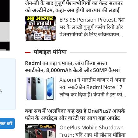
भू-राजनीति से लेकर कृत्रिम
जेन-जी के बाद बुजुर्ग पेंशनभोगियों का केन्द्र सरकार
निलंबित कर दिया। इससे पहले सीएम
बुद्धिमत्ता, जलवायु परिवर्तन से लेकर
को अल्टीमेटम, कहा- अब होगी आरपार की लड़ाई
डॉ. मोहन ने छिंदवाड़ा कलेक्टर
क्रिकेट तक हर विषय पर बहस कर
EPS-95 Pension Protest: देश
कार्यालय स्थित लोक सेवा केंद्र का
सकते हैं, तो उस जीव पर भी एक
भर के लाखों बुजुर्ग कर्मचारियों और
निरीक्षण कर व्यवस्थाओं का जायजा
गंभीर चर्चा बनती है जिसने किसी भी
पेंशनभोगियों के लिए जीवनयापन
लिया। उन्होंने कलेक्ट्रेट कार्यालय में
सभ्यता से पहले इंसान का साथ चुना
करना लगातार मुश्किल होता जा रहा
उद्यमियों-जनप्रतिनिधियों और
था। दुर्भाग्य यह है कि आज कुत्तों के
है। एम्प्लॉइज पेंशन स्कीम (EPS-95)
नागरिकों से संवाद कर क्षेत्र के
मोबाइल मेनिया
बारे में हमारी राय पशु-चिकित्सकों,
के तहत मिलने वाली बेहद कम पेंशन
विकास, औद्योगिक संभावनाओं एवं
व्यवहार वैज्ञानिकों या विशेषज्ञों से
Redmi का बड़ा धमाका, लांच किया सस्ता
से नाराज देश के सेवानिवृत्त कर्मचारी
प्रगति के विषयों पर विस्तृत चर्चा की।
कम... और व्हाट्सऐप यूनिवर्सिटी से
स्मार्टफोन, 8,000mAh बैटरी और 50MP कैमरा
अब आर-पार की लड़ाई के मूड में हैं।
उन्होंने जनता की समस्याओं का तुरंत
ज़्यादा बनती है।
निराकरण भी किया।
Xiaomi ने भारतीय बाजार में अपना
नया स्मार्टफोन Redmi Note 17
स,
लॉन्च कर दिया है। कंपनी ने इस फोन
को TrueColour AMOLED
डिस्प्ले, 8,000mAh की बड़ी बैटरी
क्या सच में 'अलविदा' कह रहा है OnePlus? आपके
और Qualcomm Snapdragon
फोन के अपडेट्स और वारंटी पर आया बड़ा अपडेट
चिपसेट के साथ पेश किया है। फोन में
िक करें
OnePlus Mobile Shutdown
50MP का मेन कैमरा दिया गया है।
Truth: यदि आप भी सोशल मीडिया