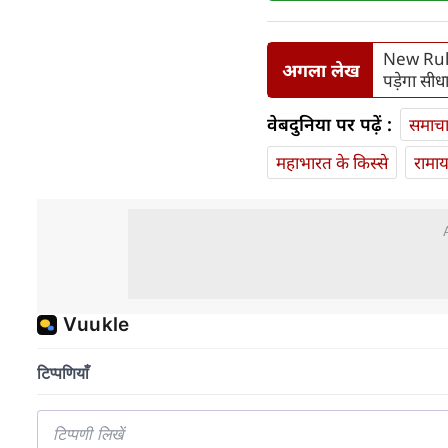
New Rule 
अगला लेख
पड़ेगा सी
वेबदुनिया पर पढ़ें :
समाच
महाभारत के किस्से
रामा