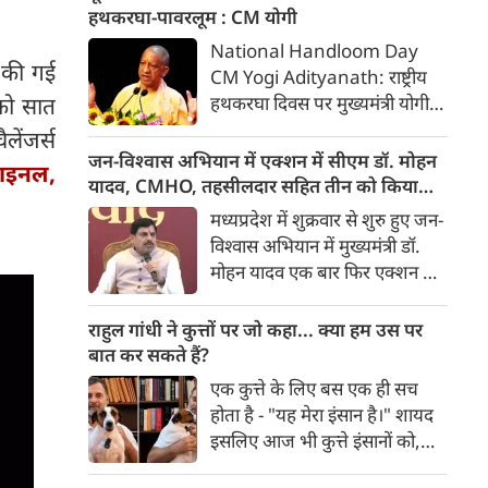
हुआ। वहीं, Nifty 50 में 65.35
हथकरघा-पावरलूम : CM योगी
अंक यानी 0.27 फीसदी की गिरावट
National Handloom Day
रही और यह 24,570.65 के स्तर
 की गई
CM Yogi Adityanath: राष्ट्रीय
पर बंद हुआ। शुक्रवार को सेंसेक्स
हथकरघा दिवस पर मुख्यमंत्री योगी
 को सात
438.68 अंक यानी 0.56 फीसदी
आदित्यनाथ ने कारीगरों व बुनकरों के
ेंजर्स
गिरकर 78,516.08 के स्तर पर
उत्थान के लिए सरकार की प्रतिबद्धता
जन-विश्वास अभियान में एक्शन में सीएम डॉ. मोहन
खुला था। वहीं निफ्टी 97.10 अंक
ाइनल,
दोहराई। उन्होंने कहा कि यूपी में
यादव, CMHO, तहसीलदार सहित तीन को किया
यानी 0.39 फीसदी की गिरावट के
हथकरघा और पावरलूम से करीब 30
सस्पेंड
मध्यप्रदेश में शुक्रवार से शुरु हुए जन-
साथ 24,538.90 के स्तर पर खुला।
लाख लोगों की आजीविका जुड़ी है।
विश्वास अभियान में मुख्यमंत्री डॉ.
मोहन यादव एक बार फिर एक्शन मोड
में दिखाई दिए। छिंदवाड़ा में उन्होंने
एक तरफ यहां 'मुख्यमंत्री जन-
राहुल गांधी ने कुत्तों पर जो कहा... क्या हम उस पर
विश्वास अभियान' की शुरुआत की,
बात कर सकते हैं?
तो दूसरी तरफ प्रशासनिक कड़ाई का
एक कुत्ते के लिए बस एक ही सच
स्पष्ट संदेश दिया। उन्होंने शिकायतों
होता है - "यह मेरा इंसान है।" शायद
पर सुनवाई करते-करते छिंदवाड़ा के
इसलिए आज भी कुत्ते इंसानों को,
सीएमएचओ डॉ. नरेश गु्न्नाड़े,
इंसानों से बेहतर समझते हैं। जब हम
तहसीलदार और पटवारी को तत्काल