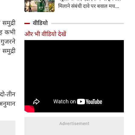
इसके अलावा Redmi Note 17 में
मिलाने संबंधी दावे पर बवाल मच
Corning Gorilla Glass 7i
गया। मोदी सरकार में मंत्री राम मोहन
प्रोटेक्शन, IP65 रेटिंग और मजबूत
नायडू किंजरापु ने इसका खंडन करते
 समुद्री
वीडियो
चेसिस जैसे फीचर्स मिलते हैं।
हुए कहा कि सरकार की एटीएफ में
 वह कभी
और भी वीडियो देखें
इथेनॉल मिलाने की कोई योजना नहीं
 गुजरने
है।
समुद्री
दो-तीन
 अनुमान