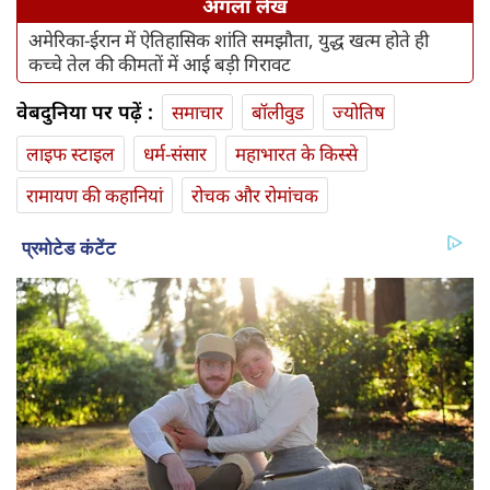
अगला लेख
अमेरिका-ईरान में ऐतिहासिक शांति समझौता, युद्ध खत्म होते ही
कच्चे तेल की कीमतों में आई बड़ी गिरावट
वेबदुनिया पर पढ़ें :
समाचार
बॉलीवुड
ज्योतिष
लाइफ स्‍टाइल
धर्म-संसार
महाभारत के किस्से
रामायण की कहानियां
रोचक और रोमांचक