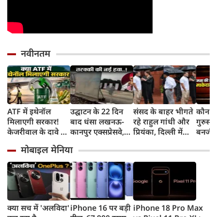
नवीनतम
ATF में इथेनॉल
उद्घाटन के 22 दिन
संसद के बाहर भीगते
कौन है
मिलाएगी सरकार!
बाद धंसा लखनऊ-
रहे राहुल गांधी और
गुरुस्
केजरीवाल के दावे पर
कानपुर एक्सप्रेसवे,
प्रियंका, दिल्‍ली में
बनर्जी
क्या बोले उड्डयन मंत्री
पंखे से सुखाई जा रही
बरसात का लिया
ने अपन
मोबाइल मेनिया
किंजरापु?
सड़क, अखिलेश का
आनंद, वीडियो सोशल
भाषण 
तंज
मीडिया में वायरल
दिया
क्या सच में 'अलविदा'
iPhone 16 पर बड़ी
iPhone 18 Pro Max