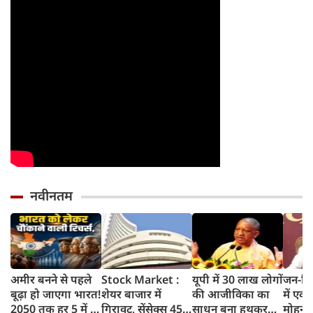
वरना पछताएंगे
तो हो जाएंगे हैरान
नवीनतम
अमीर बनने से पहले
Stock Market :
यूपी में 30 लाख लोगों
जन-वि
बूढ़ा हो जाएगा भारत!
शेयर बाजार में
की आजीविका का
में एक्
2050 तक हर 5 में 1
गिरावट, सेंसेक्स 455
साधन बना हथकरघा-
मोहन 