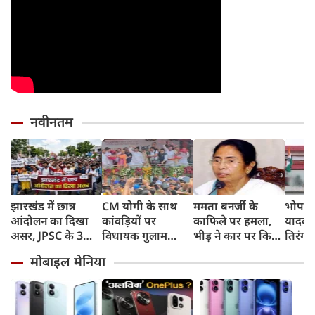
नवीनतम
झारखंड में छात्र
CM योगी के साथ
ममता बनर्जी के
भोपाल
आंदोलन का दिखा
कांवड़ियों पर
काफिले पर हमला,
यादव न
असर, JPSC के 3
विधायक गुलाम
भीड़ ने कार पर किया
तिरंगा 
सदस्‍यों ने दिया
मोहम्मद ने बरसाए
पथराव, भाजपा और
में भी 
मोबाइल मेनिया
इस्‍तीफा, प्रदर्शन को
फूल, UP में सियासत
पुलिस पर लगा यह
ने दिख
लेकर क्या बोले CM
गरमाई, AIMIM ने
आरोप
का जज
हेमंत सोरेन?
उठाए सवाल