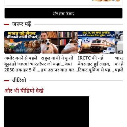
जरूर पढ़ें
अमीर बनने से पहले
राहुल गांधी ने कुत्तों
IRCTC की नई
भारत म
बूढ़ा हो जाएगा भारत!
पर जो कहा... क्या
वेबसाइट हुई लाइव,
का क्रे
2050 तक हर 5 में 1
हम उस पर बात कर
टिकट बुकिंग से पहले
पहले जा
भारतीय होगा 60
सकते हैं?
करना होगा ये जरूरी
वाहनों 
वीडियो
साल से ज्यादा उम्र का
काम, जानें पूरा
और इन
तरीका
और भी वीडियो देखें