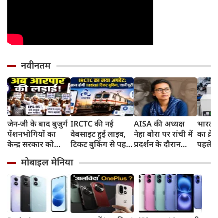
नवीनतम
जेन-जी के बाद बुजुर्ग
IRCTC की नई
AISA की अध्यक्ष
भारत म
पेंशनभोगियों का
वेबसाइट हुई लाइव,
नेहा बोरा पर रांची में
का क्रे
केन्द्र सरकार को
टिकट बुकिंग से पहले
प्रदर्शन के दौरान
पहले जा
अल्टीमेटम, कहा- अब
करना होगा ये जरूरी
फेंकी स्याही, जंतर-
वाहनों 
मोबाइल मेनिया
होगी आरपार की
काम, जानें पूरा
मंतर के Gen Z
और इन
लड़ाई
तरीका
Protest से आई थी
चर्चा में