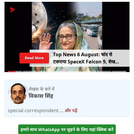
Top News 6 August: चांद से
Read More
टकराया SpaceX Falcon 9, शेख
हसीना की घर वापसी का ऐलान, MP में बस
किराया बढ़ा
लेखक के बारे में
विकास सिंह
special correspondent....
और पढ़ें
हमारे साथ WhatsApp पर जुड़ने के लिए यहां क्लिक करें