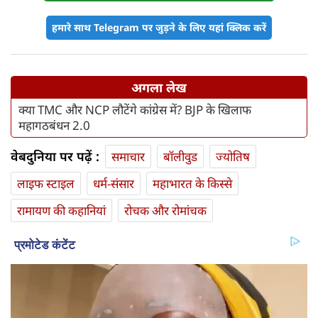
हमारे साथ Telegram पर जुड़ने के लिए यहां क्लिक करें
अगला लेख
क्या TMC और NCP लौटेंगे कांग्रेस में? BJP के खिलाफ
महागठबंधन 2.0
वेबदुनिया पर पढ़ें :
समाचार
बॉलीवुड
ज्योतिष
लाइफ स्‍टाइल
धर्म-संसार
महाभारत के किस्से
रामायण की कहानियां
रोचक और रोमांचक