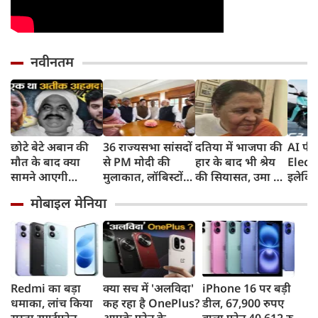
नवीनतम
छोटे बेटे अबान की
36 राज्यसभा सांसदों
दतिया में भाजपा की
AI फीच
मौत के बाद क्या
से PM मोदी की
हार के बाद भी श्रेय
Elect
सामने आएगी
मुलाकात, लॉबिस्टों
की सियासत, उमा का
इलेक्ट्
शाइस्ता? 2023 से
और पावर ब्रोकरों से
दावा, मेरे एक वाक्य
देगा 
मोबाइल मेनिया
फरार है माफिया
किया सावधान
से मिले वोट, लोधी
165km
अतीक अहमद की
बाहुल्य बसई में पार्टी
8 साल 
पत्नी
को मिली थी बढ़त
वारंटी,
तो हो ज
Redmi का बड़ा
क्या सच में 'अलविदा'
iPhone 16 पर बड़ी
धमाका, लांच किया
कह रहा है OnePlus?
डील, 67,900 रुपए