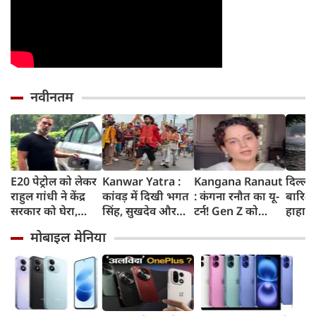
नवीनतम
E20 पेट्रोल को लेकर
Kanwar Yatra :
Kangana Ranaut
दिल्ली
राहुल गांधी ने केंद्र
कांवड़ में दिखी भगत
: कंगना रनौत का यू-
बारिश 
सरकार को घेरा,
सिंह, सुखदेव और
टर्न! Gen Z को
हाहाका
कहा- बहुत बड़ा मुद्दा,
राजगुरु की
बताया भारत की
में जलभ
मोबाइल मेनिया
लोगों की गाड़ियां हो
अमरगाथा,
'सबसे बड़ी ताकत',
जाम में
रहीं खराब, BJP ने
शिवभक्तों ने अनोखे
कुछ दिन पहले
सड़कों
बताया खराब
अंदाज में दी
प्रदर्शनकारियों को
तक पा
पटकथा
श्रद्धांजलि
कहा था 'जेनरेशन
गटर'