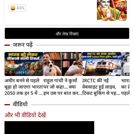
जरूर पढ़ें
अमीर बनने से पहले
राहुल गांधी ने कुत्तों
IRCTC की नई
भारत म
बूढ़ा हो जाएगा भारत!
पर जो कहा... क्या
वेबसाइट हुई लाइव,
का क्रे
2050 तक हर 5 में 1
हम उस पर बात कर
टिकट बुकिंग से पहले
पहले जा
भारतीय होगा 60
सकते हैं?
करना होगा ये जरूरी
वाहनों 
वीडियो
साल से ज्यादा उम्र का
काम, जानें पूरा
और इन
तरीका
और भी वीडियो देखें