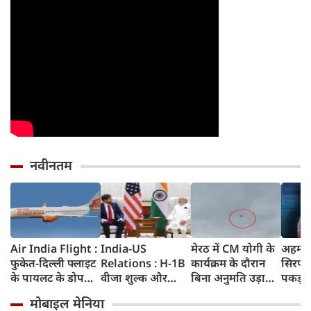
नवीनतम
Air India Flight :
India-US
मेरठ में CM योगी के
अहमदा
फुकेत-दिल्ली फ्लाइट
Relations : H-1B
कार्यक्रम के दौरान
सिरप क
के पायलट के डोप
वीजा शुल्क और
बिना अनुमति उड़ाया
पकड़ा
टेस्ट पर एयर इंडिया ने
इमिग्रेशन नीति के
ड्रोन, पुलिस ने युवक
क्राइम ब
मोबाइल मेनिया
कहा- रिपोर्ट नहीं
अलावा PM मोदी ने
को किया गिरफ्तार
रुपए 