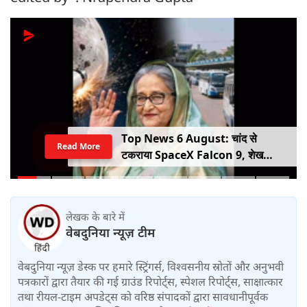
Top News 6 August: चांद से
Read More
टकराया SpaceX Falcon 9, शेख
हसीना की घर वापसी का ऐलान, MP में बस
किराया बढ़ा
लेखक के बारे में
वेबदुनिया न्यूज़ टीम
वेबदुनिया न्यूज़ डेस्क पर हमारे स्ट्रिंगर्स, विश्वसनीय स्रोतों और अनुभवी
पत्रकारों द्वारा तैयार की गई ग्राउंड रिपोर्ट्स, स्पेशल रिपोर्ट्स, साक्षात्कार
तथा रीयल-टाइम अपडेट्स को वरिष्ठ संपादकों द्वारा सावधानीपूर्वक