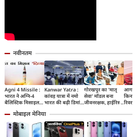
नवीनतम
Agni 4 Missile :
Kanwar Yatra :
गोरखपुर का 'मातृ
आगरा म
भारत ने अग्नि-4
कांवड़ यात्रा में नमो
सेवा' मॉडल बना
किनारे
बैलिस्टिक मिसाइल
भारत की बढ़ी डिमांड,
जीवनरक्षक, हाईरिस्क
रिवर फ्
का सफल परीक्षण
गाजियाबाद समेत
गर्भवती महिलाओं के
करोड़ 
मोबाइल मेनिया
किया, 4,000 KM
कई स्टेशनों पर 50%
इलाज से बची 77
करेगी 
तक मारक क्षमता
तक बढ़ी यात्रियों की
जिंदगियां
मिलेंग
संख्या
सुविधा