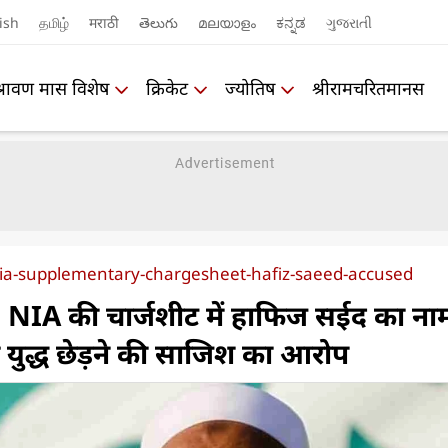
ish
தமிழ்
मराठी
తెలుగు
മലയാളം
ಕನ್ನಡ
ગુજરાતી
श्रावण मास विशेष
क्रिकेट
ज्योतिष
श्रीरामचरितमानस
nia-supplementary-chargesheet-hafiz-saeed-accused
NIA की चार्जशीट में हाफिज सईद का ना
युद्ध छेड़ने की साजिश का आरोप