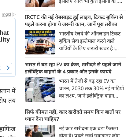
इसलिए आज भी कुत्ते इंसानों को,
पहुंच रहा है।
इंसानों से बेहतर समझते हैं। जब हम
भू-राजनीति से लेकर कृत्रिम
IRCTC की नई वेबसाइट हुई लाइव, टिकट बुकिंग से
बुद्धिमत्ता, जलवायु परिवर्तन से लेकर
पहले करना होगा ये जरूरी काम, जानें पूरा तरीका
क्रिकेट तक हर विषय पर बहस कर
भारतीय रेलवे की ऑनलाइन टिकट
सकते हैं, तो उस जीव पर भी एक
बुकिंग सेवा इस्तेमाल करने वाले
गंभीर चर्चा बनती है जिसने किसी भी
यात्रियों के लिए जरूरी खबर है।
सभ्यता से पहले इंसान का साथ चुना
IRCTC ने अपनी नई टिकट बुकिंग
था। दुर्भाग्य यह है कि आज कुत्तों के
वेबसाइट का बीटा वर्जन लॉन्च कर
भारत में बढ़ रहा EV का क्रेज, खरीदने से पहले जानें
बारे में हमारी राय पशु-चिकित्सकों,
दिया है। करीब 24 साल पुराने
इलेक्ट्रिक वाहनों के 4 प्रकार और इनके फायदे
व्यवहार वैज्ञानिकों या विशेषज्ञों से
इंटरफेस के बाद वेबसाइट को नए
भारत में तेजी से बढ़ रहा EV का
कम... और व्हाट्सऐप यूनिवर्सिटी से
डिजाइन और कई नए फीचर्स के साथ
चलन, 2030 तक 30% नई गाड़ियों
ज़्यादा बनती है।
तान में
अपडेट किया गया है।
का लक्ष्य, जानें इलेक्ट्रिक वाहन
रोप तय
कितने प्रकार के होते हैं और क्या है
200 अरब रुपए का मौका
सिर्फ कीमत नहीं, कार खरीदते समय किन बातों पर
ध्यान देना चाहिए?
े हाफिज
नई कार खरीदना एक बड़ा फैसला
होता है। पहले जहां ज़्यादातर लोग