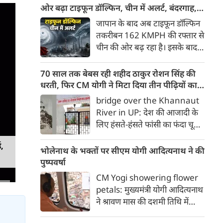
मोदी सरकार पर तीखा प्रहार किया है।
ओर बढ़ा टाइफून डॉल्फिन, चीन में अलर्ट, बंदरगाह,
'छात्रों की गूंज' कार्यक्रम के दौरान
स्कूल बंद, उड़ानें रद्द
जापान के बाद अब टाइफून डॉल्फिन
भारी बारिश और जलभराव के बीच
तकरीबन 162 KMPH की रफ्तार से
उमड़े युवाओं के हुजूम को संबोधित
चीन की ओर बढ़ रहा है। इसके बाद
करते हुए राहुल गांधी ने कहा कि देश
नागरिकों में दहशत है। इसके चलते
में युवाओं के रोजगार के सभी 5
चीन में अलर्ट जारी किया गया है। वहां
70 साल तक बेबस रही शहीद ठाकुर रोशन सिंह की
प्रमुख रास्ते बंद कर दिए गए हैं।
के बंदरगाह बंद कर दिए गए हैं। स्‍कूल
धरती, फिर CM योगी ने मिटा दिया तीन पीढ़ियों का
की छुट्टियां घोषित की गई हैं, जबकि
दर्द
bridge over the Khannaut
उड़ानें रद्द कर दी गई हैं। बता दें कि
River in UP: देश की आजादी के
कई लोग इस तूफान से हताहत हुए हैं।
लिए हंसते-हंसते फांसी का फंदा चूमने
वाले अमर शहीद क्रांतिकारी ठाकुर
ड,
रोशन सिंह की जन्मभूमि आजाद
भोलेनाथ के भक्तों पर सीएम योगी आदित्यनाथ ने की
भारत में भी दशकों तक विकास की
पुष्पवर्षा
मुख्यधारा से कटे रहने का दर्द सहती
CM Yogi showering flower
रही। जिस गांव की मिट्टी ने देश को
petals: मुख्यमंत्री योगी आदित्यनाथ
ऐसा वीर सपूत दिया, उसी गांव की
ने श्रावण मास की दशमी तिथि में
तीन पीढ़ियां हर साल बारिश के मौसम
भोलेबाबा के भक्तों पर श्रद्धा के पुष्प
में दुनिया से कट जाने की मजबूरी