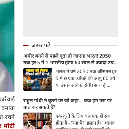
जरूर पढ़ें
अमीर बनने से पहले बूढ़ा हो जाएगा भारत! 2050
तक हर 5 में 1 भारतीय होगा 60 साल से ज्यादा उम्र
का
भारत में वर्ष 2050 तक औसतन हर
5 में से एक व्यक्ति की आयु 60 वर्ष
या उससे अधिक होगी। साथ ही
लगभग 10 में से 7 बुजुर्ग ग्रामीण
ार्रवाई
भारत में रहेंगे। ‘ट्रांसफॉर्म रूरल
राहुल गांधी ने कुत्तों पर जो कहा... क्या हम उस पर
इंडिया’ (टीआरआई) की रिचर्स के
बात कर सकते हैं?
 बनाया
अनुसार भारत विकसित देशों के
एक कुत्ते के लिए बस एक ही सच
श रचने
विपरीत समृद्ध बनने से पहले ही वृद्ध
होता है - "यह मेरा इंसान है।" शायद
 मोदी
होती आबादी वाले देश की श्रेणी में