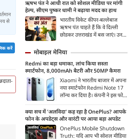
बरसाए। गोरक्षपीठाधीश्वर के साथ
ऋषभ पंत ने आधी रात को सोशल मीडिया पर मांगी
झेलती रहीं।
रामायण सीरियल में भगवान राम की
हेल्‍प, सीएम पुष्‍कर धामी ने बढ़ाया मदद का हाथ
वर्तमान
भूमिका निभाने वाले मेरठ के सांसद
भारतीय विकेट कीपर-बल्लेबाज
समय से
अरुण गोविल समेत सभी
ऋषभ पंत चाहते हैं कि वे दिल्‍ली
जनप्रतिनिधियों ने आस्था को सम्मान
छोडकर उत्तराखंड में बस जाएं। उनका
देते हुए शिवभक्त कांवड़ यात्रियों पर
कहना है कि उनका बचपन उत्तराखंड
गुलाब की पंखुड़ियां बरसाईं।
िक करें
में बीत है, उससे उनकी यादें जुडी हैं।
मोबाइल मेनिया
इसलिए घर लौटना चाहता हूं, लेकिन
Redmi का बड़ा धमाका, लांच किया सस्ता
मनचाही जमीन नहीं मिल रही है। कुछ
स्मार्टफोन, 8,000mAh बैटरी और 50MP कैमरा
इस इच्‍छा के साथ ऋषभ पंत ने आधी
रात को पोस्‍ट लिखी।
Xiaomi ने भारतीय बाजार में अपना
्नदाता-
नया स्मार्टफोन Redmi Note 17
लॉन्च कर दिया है। कंपनी ने इस फोन
को TrueColour AMOLED
डिस्प्ले, 8,000mAh की बड़ी बैटरी
क्या सच में 'अलविदा' कह रहा है OnePlus? आपके
और Qualcomm Snapdragon
फोन के अपडेट्स और वारंटी पर आया बड़ा अपडेट
चिपसेट के साथ पेश किया है। फोन में
OnePlus Mobile Shutdown
50MP का मेन कैमरा दिया गया है।
Truth: यदि आप भी सोशल मीडिया