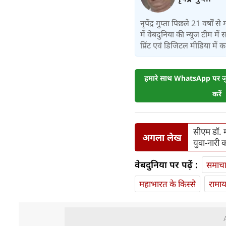
नृपेंद्र गुप्ता पिछले 21 वर्षों स
में वेबदुनिया की न्यूज टीम मे
प्रिंट एवं डिजिटल मीडिया में का
हमारे साथ WhatsApp पर जुड
करें
सीएम डॉ. म
अगला लेख
युवा-नारी 
वेबदुनिया पर पढ़ें :
समाच
महाभारत के किस्से
रामा