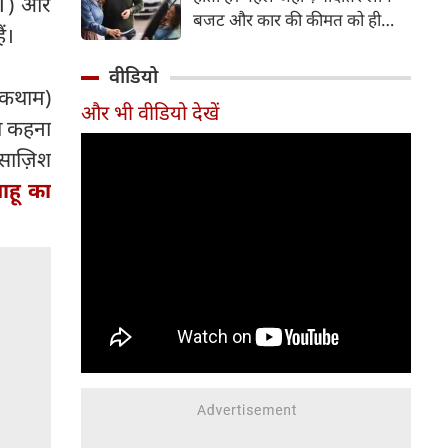
eT) और
बजट और कार की कीमत को ही
ं।
सबसे अहम मानते थे, वहीं आज
खरीदार कई दूसरे पहलुओं पर भी
वीडियो
ध्यान देते हैं। आइए जानते हैं कि कार
ोकथाम)
और भी वीडियो देखें
खरीदते समय किन बातों पर ध्यान
ा कहना
देना चाहिए।
 साज़िश
याहू का