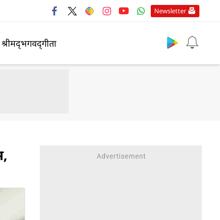
Newsletter
श्रीमद्‍भगवद्‍गीता
म,