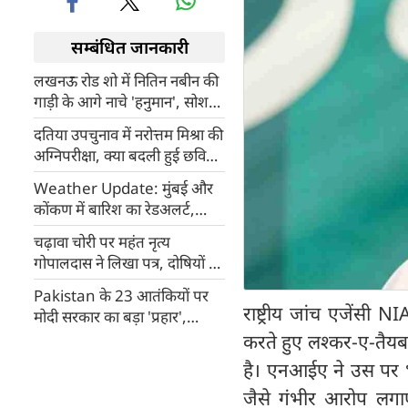
सम्बंधित जानकारी
लखनऊ रोड शो में नितिन नबीन की
गाड़ी के आगे नाचे 'हनुमान', सोशल
मीडिया पर गुस्सा, भड़के
दतिया उपचुनाव में नरोत्तम मिश्रा की
केजरीवाल, कहा- हिंदू धर्म पर
अग्निपरीक्षा, क्या बदली हुई छवि
कलंक हैं ये लोग
दिला पाएगी वापसी?
Weather Update: मुंबई और
कोंकण में बारिश का रेडअलर्ट,
पहाड़ों पर आफत, दिल्ली NCR में
चढ़ावा चोरी पर महंत नृत्य
गर्मी से राहत
गोपालदास ने लिखा पत्र, दोषियों पर
सख्त कार्रवाई की मांग
Pakistan के 23 आतंकियों पर
राष्ट्रीय जांच एजेंसी 
मोदी सरकार का बड़ा 'प्रहार',
UAPA के तहत जारी हुई नई List
करते हुए लश्कर-ए-तैयब
है। एनआईए ने उस पर भ
जैसे गंभीर आरोप लगाए