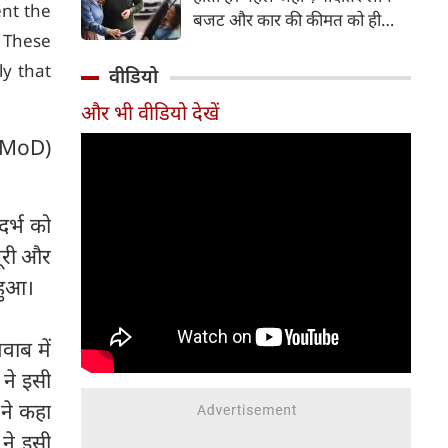
ent the
बजट और कार की कीमत को ही
. These
सबसे अहम मानते थे, वहीं आज
खरीदार कई दूसरे पहलुओं पर भी
ly that
वीडियो
ध्यान देते हैं। आइए जानते हैं कि कार
और भी वीडियो देखें
खरीदते समय किन बातों पर ध्यान
देना चाहिए।
nMoD)
दर्भ को
धूरी और
 हुआ।
वाब में
 ने इसी
 ने कहा
 ने इसी