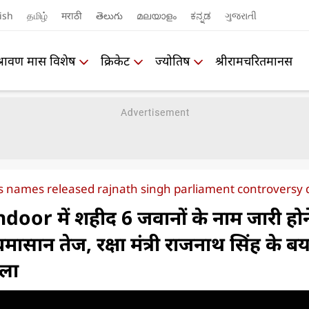
ish
தமிழ்
मराठी
తెలుగు
മലയാളം
ಕನ್ನಡ
ગુજરાતી
श्रावण मास विशेष
क्रिकेट
ज्योतिष
श्रीरामचरितमानस
 names released rajnath singh parliament controversy de
oor में शहीद 6 जवानों के नाम जारी होन
ासान तेज, रक्षा मंत्री राजनाथ सिंह के ब
मला