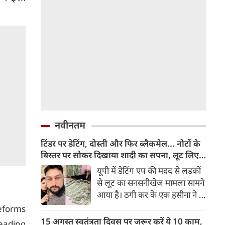
नवीनतम
टिंडर पर डेटिंग, दोस्ती और फिर ब्लैकमेल... नोटों के
बिस्तर पर सोकर दिखाया शादी का सपना, लूट लिए 6
करोड़ रुपए
यूपी में डेटिंग एप की मदद से लडकों
से लूट का सनसनीखेज मामला सामने
आया है। ठगी कर के एक हसीना ने 6
करोड़ रुपए लूट लिए। डेटिंग पर लोगों
Reforms
को फंसाना, फिर धमकी देकर
15 अगस्त स्वतंत्रता दिवस पर जरूर करें ये 10 काम,
eading