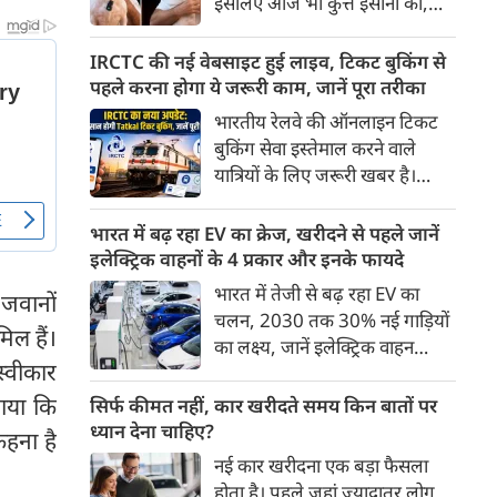
इसलिए आज भी कुत्ते इंसानों को,
पहुंच रहा है।
इंसानों से बेहतर समझते हैं। जब हम
भू-राजनीति से लेकर कृत्रिम
IRCTC की नई वेबसाइट हुई लाइव, टिकट बुकिंग से
बुद्धिमत्ता, जलवायु परिवर्तन से लेकर
पहले करना होगा ये जरूरी काम, जानें पूरा तरीका
क्रिकेट तक हर विषय पर बहस कर
भारतीय रेलवे की ऑनलाइन टिकट
सकते हैं, तो उस जीव पर भी एक
बुकिंग सेवा इस्तेमाल करने वाले
गंभीर चर्चा बनती है जिसने किसी भी
यात्रियों के लिए जरूरी खबर है।
सभ्यता से पहले इंसान का साथ चुना
IRCTC ने अपनी नई टिकट बुकिंग
था। दुर्भाग्य यह है कि आज कुत्तों के
वेबसाइट का बीटा वर्जन लॉन्च कर
भारत में बढ़ रहा EV का क्रेज, खरीदने से पहले जानें
बारे में हमारी राय पशु-चिकित्सकों,
दिया है। करीब 24 साल पुराने
इलेक्ट्रिक वाहनों के 4 प्रकार और इनके फायदे
व्यवहार वैज्ञानिकों या विशेषज्ञों से
इंटरफेस के बाद वेबसाइट को नए
भारत में तेजी से बढ़ रहा EV का
कम... और व्हाट्सऐप यूनिवर्सिटी से
 जवानों
डिजाइन और कई नए फीचर्स के साथ
चलन, 2030 तक 30% नई गाड़ियों
ज़्यादा बनती है।
अपडेट किया गया है।
िल हैं।
का लक्ष्य, जानें इलेक्ट्रिक वाहन
्वीकार
कितने प्रकार के होते हैं और क्या है
200 अरब रुपए का मौका
गाया कि
सिर्फ कीमत नहीं, कार खरीदते समय किन बातों पर
ध्यान देना चाहिए?
हना है
नई कार खरीदना एक बड़ा फैसला
होता है। पहले जहां ज़्यादातर लोग