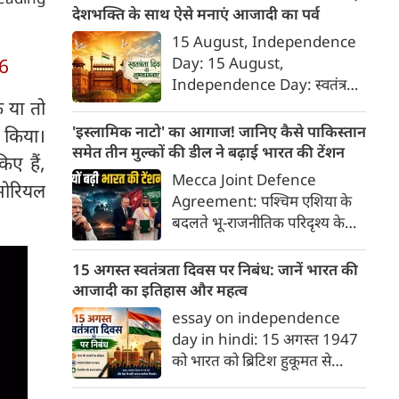
ब्‍लेकमेल करना। इसके लिए बहुत
देशभक्ति के साथ ऐसे मनाएं आजादी का पर्व
शातिर तरीके से ये हसीना लोगों को
15 August, Independence
अपने जाल में फंसाती थी।
Day: 15 August,
6
Independence Day: स्वतंत्रता
दिवस या 15 अगस्त सिर्फ एक राष्ट्रीय
 या तो
अवकाश नहीं, बल्कि उन शहीदों को
'इस्लामिक नाटो' का आगाज! जानिए कैसे पाकिस्तान
ह किया।
याद करने और उनके बलिदान का
समेत तीन मुल्कों की डील ने बढ़ाई भारत की टेंशन
ए हैं,
सम्मान करने का दिन है, जिन्होंने हमें
Mecca Joint Defence
ेमोरियल
यह आजादी दी। इस दिन को सार्थक
Agreement: पश्चिम एशिया के
बनाने के लिए हमें कुछ खास कार्य
बदलते भू-राजनीतिक परिदृश्य के
जरूर करने चाहिए, जिससे हमारे
बीच तुर्की, पाकिस्तान और सऊदी
अंदर राष्ट्रभक्ति की भावना और भी
अरब ने एक ऐतिहासिक और
15 अगस्त स्वतंत्रता दिवस पर निबंध: जानें भारत की
गहरी हो सके।
रणनीतिक 'मक्का संयुक्त रक्षा
आजादी का इतिहास और महत्व
समझौते' (Mecca Joint
essay on independence
Defence Agreement) पर
day in hindi: 15 अगस्त 1947
हस्ताक्षर किए हैं।
को भारत को ब्रिटिश हुकूमत से
आजादी मिली थी। यह ऐतिहासिक