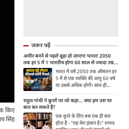
जरूर पढ़ें
अमीर बनने से पहले बूढ़ा हो जाएगा भारत! 2050
तक हर 5 में 1 भारतीय होगा 60 साल से ज्यादा उम्र
का
भारत में वर्ष 2050 तक औसतन हर
5 में से एक व्यक्ति की आयु 60 वर्ष
या उससे अधिक होगी। साथ ही
लगभग 10 में से 7 बुजुर्ग ग्रामीण
भारत में रहेंगे। ‘ट्रांसफॉर्म रूरल
राहुल गांधी ने कुत्तों पर जो कहा... क्या हम उस पर
इंडिया’ (टीआरआई) की रिचर्स के
बात कर सकते हैं?
निक किए
अनुसार भारत विकसित देशों के
एक कुत्ते के लिए बस एक ही सच
नाथ सिंह
विपरीत समृद्ध बनने से पहले ही वृद्ध
होता है - "यह मेरा इंसान है।" शायद
होती आबादी वाले देश की श्रेणी में