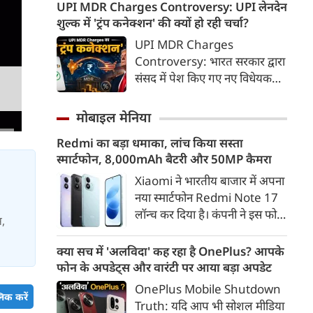
दिन जहाँ स्वतंत्रता का उल्लास लेकर
UPI MDR Charges Controversy: UPI लेनदेन
आया, वहीं देशवासियों को विभाजन
शुल्क में 'ट्रंप कनेक्शन' की क्यों हो रही चर्चा?
के गहरे जख्म और दर्द का भी सामना
UPI MDR Charges
करना पड़ा। इस दर्द के बावजूद,
Controversy: भारत सरकार द्वारा
भारतीयों ने अपने अतीत को भुलाकर
संसद में पेश किए गए नए विधेयक—
एक नए भारत के निर्माण का संकल्प
कराधान कानून (संशोधन) विधेयक,
लिया और वैश्विक पटल पर देश की
2026—के जरिए बैंकों और भुगतान
मोबाइल मेनिया
एक मजबूत पहचान गढ़ी। आइए,
प्रणाली प्रदाताओं को यूपीआई (UPI)
स्वतंत्रता दिवस (15 अगस्त) पर एक
Redmi का बड़ा धमाका, लांच किया सस्ता
और रूपे (RuPay) डेबिट कार्ड
प्रेरणादायक निबंध पढ़ते हैं।
स्मार्टफोन, 8,000mAh बैटरी और 50MP कैमरा
भुगतानों पर मर्चेंट डिस्काउंट रेट
(MDR) यानी लेनदेन शुल्क लगाने
Xiaomi ने भारतीय बाजार में अपना
की अनुमति देने के प्रावधानों ने देश में
नया स्मार्टफोन Redmi Note 17
एक बड़ी बहस छेड़ दी है।
लॉन्च कर दिया है। कंपनी ने इस फोन
स,
को TrueColour AMOLED
डिस्प्ले, 8,000mAh की बड़ी बैटरी
क्या सच में 'अलविदा' कह रहा है OnePlus? आपके
और Qualcomm Snapdragon
फोन के अपडेट्स और वारंटी पर आया बड़ा अपडेट
चिपसेट के साथ पेश किया है। फोन में
OnePlus Mobile Shutdown
50MP का मेन कैमरा दिया गया है।
िक करें
Truth: यदि आप भी सोशल मीडिया