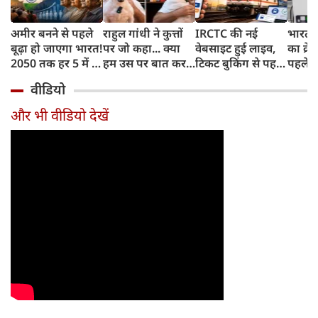
अमीर बनने से पहले
राहुल गांधी ने कुत्तों
IRCTC की नई
भारत म
बूढ़ा हो जाएगा भारत!
पर जो कहा... क्या
वेबसाइट हुई लाइव,
का क्रे
2050 तक हर 5 में 1
हम उस पर बात कर
टिकट बुकिंग से पहले
पहले जा
भारतीय होगा 60
सकते हैं?
करना होगा ये जरूरी
वाहनों 
वीडियो
साल से ज्यादा उम्र का
काम, जानें पूरा
और इन
तरीका
और भी वीडियो देखें