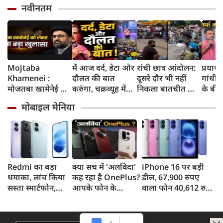
नवीनतम
Mojtaba
मैं आज दर्द, डेटा और
रांची छात्र आंदोलन:
प्रयागर
Khamenei :
दौलत की बात
दूसरे दौर भी नहीं
गांधी की
मोजतबा खामेनेई की
करुंगा, चक्रव्यूह में
निकला बातचीत का
के बी
किसी भी पल हो
फंसे हैं देश के छात्र,
कोई नतीजा, MLA
रोजगार
मोबाइल मेनिया
सकती है मौत,
रील नशा है, छात्रों की
जयराम महतो ने
दरवाजो
इजराइली मीडिया के
गूंज में बोले राहुल
किया अनशन का
दावे के बीच सामने
गांधी
ऐलान
आया वीडियो, कैसी है
ईरान के सुप्रीम लीडर
की हालत
Redmi का बड़ा
क्या सच में 'अलविदा'
iPhone 16 पर बड़ी
धमाका, लांच किया
कह रहा है OnePlus?
डील, 67,900 रुपए
सस्ता स्मार्टफोन,
आपके फोन के
वाला फोन 40,612 रुपए
8,000mAh बैटरी
अपडेट्स और वारंटी पर
में खरीदने का मौका, ऐसे
और 50MP कैमरा
आया बड़ा अपडेट
मिलेगा डिस्काउंट