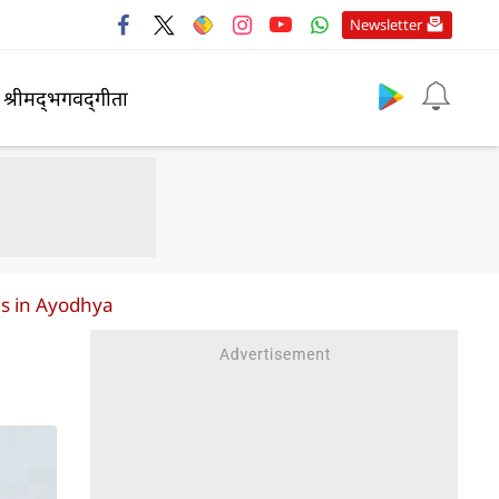
Newsletter
श्रीमद्‍भगवद्‍गीता
ns in Ayodhya