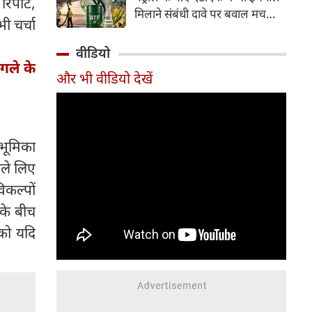
िपोर्ट,
इसके अलावा Redmi Note 17 में
मिलाने संबंधी दावे पर बवाल मच
Corning Gorilla Glass 7i
ी चर्चा
गया। मोदी सरकार में मंत्री राम मोहन
प्रोटेक्शन, IP65 रेटिंग और मजबूत
नायडू किंजरापु ने इसका खंडन करते
वीडियो
चेसिस जैसे फीचर्स मिलते हैं।
हुए कहा कि सरकार की एटीएफ में
ंगले के
और भी वीडियो देखें
इथेनॉल मिलाने की कोई योजना नहीं
है।
भूमिका
ैसले लिए
िकल्पों
के बीच
 को यदि