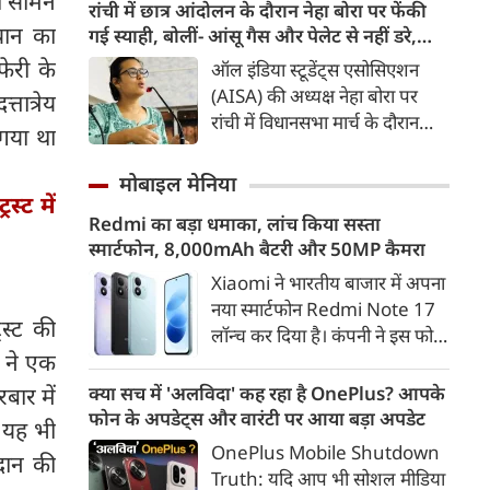
ी सामने
ऊर्जा सुरक्षा, आर्थिक विकास और
रांची में छात्र आंदोलन के दौरान नेहा बोरा पर फेंकी
टिकाऊ परिवहन व्यवस्था का अहम
यान का
गई स्याही, बोलीं- आंसू गैस और पेलेट से नहीं डरे,
हिस्सा बनती जा रही है। 2016 के
इससे भी नहीं डरेंगे
फेरी के
ऑल इंडिया स्टूडेंट्स एसोसिएशन
बाद से भारत में इलेक्ट्रिक वाहनों की
(AISA) की अध्यक्ष नेहा बोरा पर
तात्रेय
बिक्री में करीब 46 गुना बढ़ोतरी हुई
रांची में विधानसभा मार्च के दौरान
गया था
है। वहीं, EV से जुड़े निर्यात का मूल्य
स्याही फेंकी गई। उन्होंने कहा कि 20
2020 में 12 लाख अमेरिकी डॉलर से
जुलाई को हम पर आंसू गैस के गोले
मोबाइल मेनिया
बढ़कर 2024 में 8.4 करोड़
छोड़े गए, पेलेट गन का इस्तेमाल
्ट में
अमेरिकी डॉलर हो गया।
Redmi का बड़ा धमाका, लांच किया सस्ता
किया गया; जब हम तब नहीं डरे, तो
स्मार्टफोन, 8,000mAh बैटरी और 50MP कैमरा
यह मामूली स्याही हमारा क्या बिगाड़
लेगी?
Xiaomi ने भारतीय बाजार में अपना
नया स्मार्टफोन Redmi Note 17
रस्ट की
लॉन्च कर दिया है। कंपनी ने इस फोन
ज ने एक
को TrueColour AMOLED
डिस्प्ले, 8,000mAh की बड़ी बैटरी
क्या सच में 'अलविदा' कह रहा है OnePlus? आपके
बार में
और Qualcomm Snapdragon
फोन के अपडेट्स और वारंटी पर आया बड़ा अपडेट
े यह भी
चिपसेट के साथ पेश किया है। फोन में
OnePlus Mobile Shutdown
 दान की
50MP का मेन कैमरा दिया गया है।
Truth: यदि आप भी सोशल मीडिया