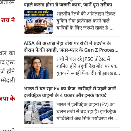
अंतरिम
के तहत मिलने वाली बेहद कम पेंशन
पहले करना होगा ये जरूरी काम, जानें पूरा तरीका
से नाराज देश के सेवानिवृत्त कर्मचारी
भारतीय रेलवे की ऑनलाइन टिकट
अब आर-पार की लड़ाई के मूड में हैं।
 राय ने
बुकिंग सेवा इस्तेमाल करने वाले
यात्रियों के लिए जरूरी खबर है।
IRCTC ने अपनी नई टिकट बुकिंग
वेबसाइट का बीटा वर्जन लॉन्च कर
AISA की अध्यक्ष नेहा बोरा पर रांची में प्रदर्शन के
दिया है। करीब 24 साल पुराने
दौरान फेंकी स्याही, जंतर-मंतर के Gen Z Protest
्थल का
इंटरफेस के बाद वेबसाइट को नए
से आई थी चर्चा में
रांची में चल रहे JPSC प्रोटेस्ट में
 ट्रस्ट
डिजाइन और कई नए फीचर्स के साथ
शामिल होने पहुंचीं नेहा बोरा पर एक
अपडेट किया गया है।
ज होने
युवक ने स्याही फेंक दी। वो झारखंड में
्मेदारी
चल रहे प्रदर्शन को समर्थन देने पहुंची
थी। घटना के बाद नेहा बोरा ने कहा
भारत में बढ़ रहा EV का क्रेज, खरीदने से पहले जानें
।
कि इसका पता लगाना जरूरी है कि ये
इलेक्ट्रिक वाहनों के 4 प्रकार और इनके फायदे
ाजपा के
कौन सी ताकतें हैं।
भारत में इलेक्ट्रिक वाहनों (EV) का
चलन तेजी से बढ़ रहा है। इलेक्ट्रिक
मोबिलिटी अब सिर्फ पर्यावरण संरक्षण
तक सीमित नहीं है, बल्कि यह देश की