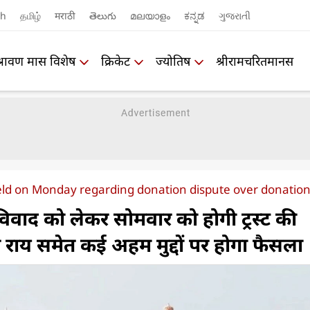
sh
தமிழ்
मराठी
తెలుగు
മലയാളം
ಕನ್ನಡ
ગુજરાતી
श्रावण मास विशेष
क्रिकेट
ज्योतिष
श्रीरामचरितमानस
 held on Monday regarding donation dispute over donatio
विवाद को लेकर सोमवार को होगी ट्रस्‍ट की
पत राय समेत कई अहम मुद्दों पर होगा फैसला