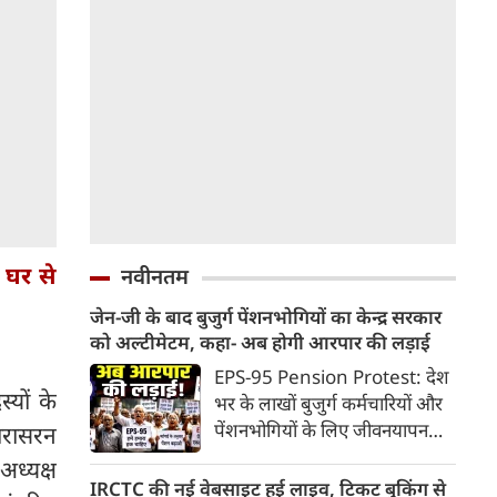
 घर से
नवीनतम
जेन-जी के बाद बुजुर्ग पेंशनभोगियों का केन्द्र सरकार
को अल्टीमेटम, कहा- अब होगी आरपार की लड़ाई
EPS-95 Pension Protest: देश
स्यों के
भर के लाखों बुजुर्ग कर्मचारियों और
पेंशनभोगियों के लिए जीवनयापन
पारासरन
करना लगातार मुश्किल होता जा रहा
अध्यक्ष
है। एम्प्लॉइज पेंशन स्कीम (EPS-95)
IRCTC की नई वेबसाइट हुई लाइव, टिकट बुकिंग से