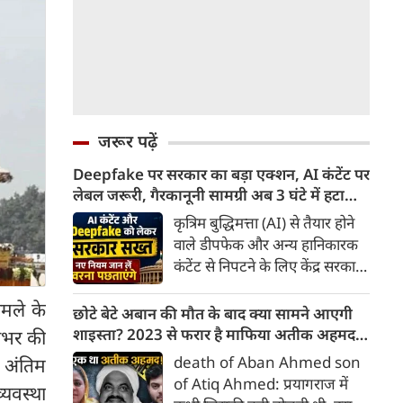
जरूर पढ़ें
Deepfake पर सरकार का बड़ा एक्शन, AI कंटेंट पर
लेबल जरूरी, गैरकानूनी सामग्री अब 3 घंटे में हटानी
होगी, नए नियम जान लें वरना पछताएंगे
कृत्रिम बुद्धिमत्ता (AI) से तैयार होने
वाले डीपफेक और अन्य हानिकारक
कंटेंट से निपटने के लिए केंद्र सरकार
ने नियामक व्यवस्था को और सख्त
ामले के
किया है। सरकार ने AI से तैयार कंटेंट
छोटे बेटे अबान की मौत के बाद क्या सामने आएगी
पर स्पष्ट लेबल और पहचान योग्य
शाइस्ता? 2023 से फरार है माफिया अतीक अहमद
देशभर की
मेटाडेटा उपलब्ध कराना अनिवार्य
की पत्नी
death of Aban Ahmed son
र अंतिम
किया है। साथ ही, सरकारी या
of Atiq Ahmed: प्रयागराज में
्यवस्था
न्यायालय के आदेश के आधार पर