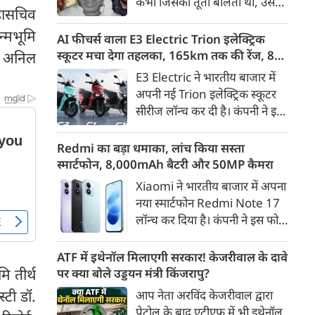
कभी जिसकी तूती बोलती थी, उस
गैरकानूनी जानकारी हटाने की
महासचिव
पूर्व सांसद और माफिया अतीक
समयसीमा 36 घंटे से घटाकर 3 घंटे
्मभूमि
अहमद के कुनबे पर कानून और
AI फीचर्स वाला E3 Electric Trion इलेक्ट्रिक
कर दी गई है।
किस्मत की दोहरी मार पड़ रही है।
स्कूटर मचा देगा तहलका, 165km तक की रेंज, 8
 और अनिल
जिस झांसी जिले में अप्रैल 2023 में
साल की बैटरी वारंटी, कीमत जानेंगे तो हो जाएंगे
E3 Electric ने भारतीय बाजार में
अतीक के एनकाउंटर में मारे गए बेटे
हैरान
अपनी नई Trion इलेक्ट्रिक स्कूटर
असद की सांसें थमी थीं, उसी झांसी में
सीरीज लॉन्च कर दी है। कंपनी ने इसे
अब उसके छोटे बेटे अबान की भीषण
तीन वेरिएंट C1, C1x और C2 में
सड़क दुर्घटना में जान चली गई है।
पेश किया है। Trion की शुरुआती
Redmi का बड़ा धमाका, लांच किया सस्ता
कीमत 99,999 रुपए (एक्स-शोरूम,
स्मार्टफोन, 8,000mAh बैटरी और 50MP कैमरा
बेंगलुरु) रखी गई है। फिलहाल इसकी
Xiaomi ने भारतीय बाजार में अपना
बुकिंग बेंगलुरु के ग्राहकों के लिए
नया स्मार्टफोन Redmi Note 17
कंपनी की आधिकारिक वेबसाइट के
लॉन्च कर दिया है। कंपनी ने इस फोन
जरिए शुरू की गई है। आने वाले समय
को TrueColour AMOLED
में इसे दूसरे शहरों में भी उपलब्ध
डिस्प्ले, 8,000mAh की बड़ी बैटरी
ATF में इथेनॉल मिलाएगी सरकार! केजरीवाल के दावे
कराया जाएगा।
और Qualcomm Snapdragon
ि तीर्थ
पर क्या बोले उड्डयन मंत्री किंजरापु?
चिपसेट के साथ पेश किया है। फोन में
्टी डॉ.
आप नेता अरविंद केजरीवाल द्वारा
50MP का मेन कैमरा दिया गया है।
पेट्रोल के बाद एटीएफ में भी इथेनॉल