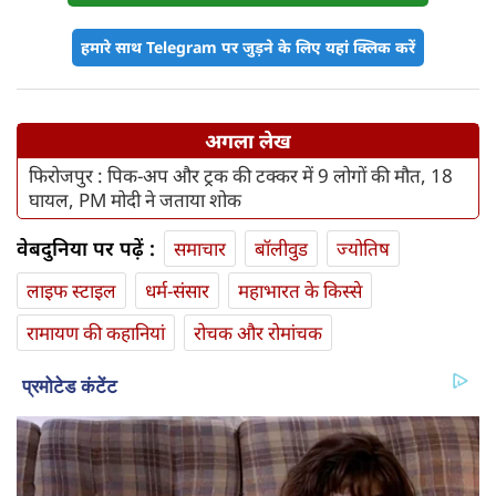
हमारे साथ Telegram पर जुड़ने के लिए यहां क्लिक करें
अगला लेख
फिरोजपुर : पिक-अप और ट्रक की टक्कर में 9 लोगों की मौत, 18
घायल, PM मोदी ने जताया शोक
वेबदुनिया पर पढ़ें :
समाचार
बॉलीवुड
ज्योतिष
लाइफ स्‍टाइल
धर्म-संसार
महाभारत के किस्से
रामायण की कहानियां
रोचक और रोमांचक