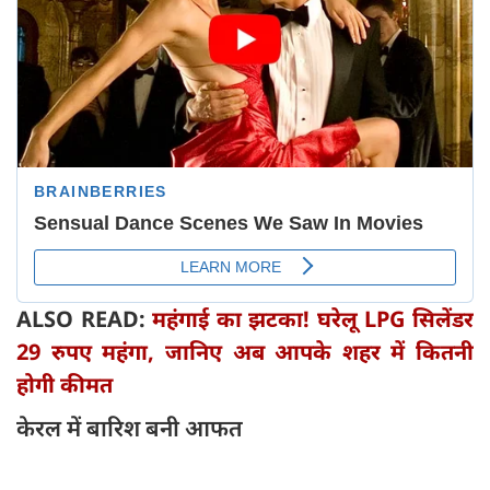
ALSO READ:
महंगाई का झटका! घरेलू LPG सिलेंडर
29 रुपए महंगा, जानिए अब आपके शहर में कितनी
होगी कीमत
केरल में बारिश बनी आफत