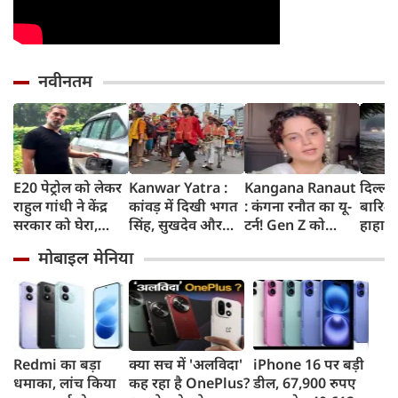
नवीनतम
E20 पेट्रोल को लेकर
Kanwar Yatra :
Kangana Ranaut
दिल्ली
राहुल गांधी ने केंद्र
कांवड़ में दिखी भगत
: कंगना रनौत का यू-
बारिश 
सरकार को घेरा,
सिंह, सुखदेव और
टर्न! Gen Z को
हाहाका
कहा- बहुत बड़ा मुद्दा,
राजगुरु की
बताया भारत की
में जलभ
मोबाइल मेनिया
लोगों की गाड़ियां हो
अमरगाथा,
'सबसे बड़ी ताकत',
जाम में
रहीं खराब, BJP ने
शिवभक्तों ने अनोखे
कुछ दिन पहले
सड़कों
बताया खराब
अंदाज में दी
प्रदर्शनकारियों को
तक पा
पटकथा
श्रद्धांजलि
कहा था 'जेनरेशन
गटर'
Redmi का बड़ा
क्या सच में 'अलविदा'
iPhone 16 पर बड़ी
धमाका, लांच किया
कह रहा है OnePlus?
डील, 67,900 रुपए