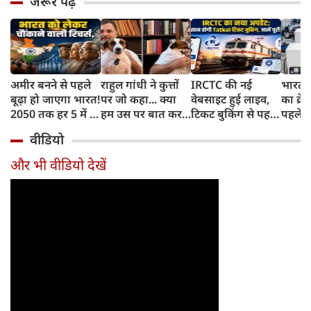
जरूर पढ़ें
अमीर बनने से पहले
राहुल गांधी ने कुत्तों
IRCTC की नई
भारत म
बूढ़ा हो जाएगा भारत!
पर जो कहा... क्या
वेबसाइट हुई लाइव,
का क्रे
2050 तक हर 5 में 1
हम उस पर बात कर
टिकट बुकिंग से पहले
पहले जा
भारतीय होगा 60
सकते हैं?
करना होगा ये जरूरी
वाहनों 
वीडियो
साल से ज्यादा उम्र का
काम, जानें पूरा
और इन
तरीका
और भी वीडियो देखें