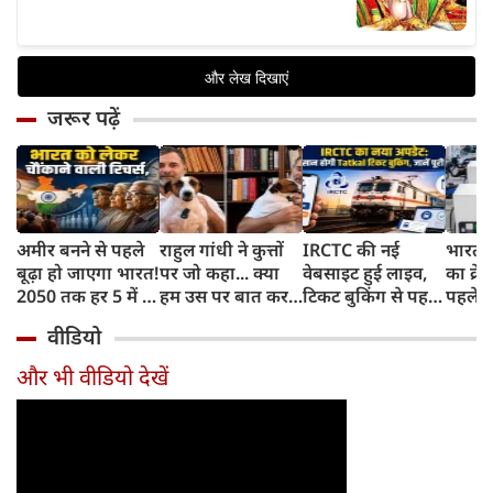
जरूर पढ़ें
अमीर बनने से पहले
राहुल गांधी ने कुत्तों
IRCTC की नई
भारत म
बूढ़ा हो जाएगा भारत!
पर जो कहा... क्या
वेबसाइट हुई लाइव,
का क्रे
2050 तक हर 5 में 1
हम उस पर बात कर
टिकट बुकिंग से पहले
पहले जा
भारतीय होगा 60
सकते हैं?
करना होगा ये जरूरी
वाहनों 
वीडियो
साल से ज्यादा उम्र का
काम, जानें पूरा
और इन
तरीका
और भी वीडियो देखें