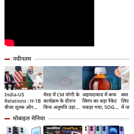
नवीनतम
India-US
मेरठ में CM योगी के
अहमदाबाद में कफ
क्या स्
Relations : H-1B
कार्यक्रम के दौरान
सिरप का बड़ा रैकेट
लिए 8 
वीजा शुल्क और
बिना अनुमति उड़ाया
पकड़ा गया, SOG
में जरू
इमिग्रेशन नीति के
ड्रोन, पुलिस ने युवक
क्राइम ब्रांच ने 60
मोबाइल मेनिया
अलावा PM मोदी ने
को किया गिरफ्तार
रुपए लाख का माल
अमेरिकी उपराष्ट्रपति
जब्त किया
जेडी वेंस किन मुद्दों पर