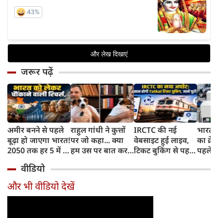
जरूर पढ़ें
अमीर बनने से पहले
राहुल गांधी ने कुत्तों
IRCTC की नई
भारत म
बूढ़ा हो जाएगा भारत!
पर जो कहा... क्या
वेबसाइट हुई लाइव,
का क्रे
2050 तक हर 5 में 1
हम उस पर बात कर
टिकट बुकिंग से पहले
पहले जा
भारतीय होगा 60
सकते हैं?
करना होगा ये जरूरी
वाहनों 
वीडियो
साल से ज्यादा उम्र का
काम, जानें पूरा
और इन
तरीका
और भी वीडियो देखें