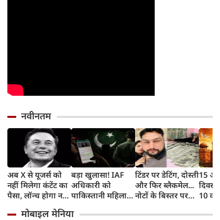
नवीनतम
अब X से यूजर्स को
बड़ा खुलासा! IAF
टिंडर पर डेटिंग, दोस्ती
15 अगस्
नहीं मिलेगा कंटेंट का
अधिकारी को
और फिर ब्लैकमेल...
दिवस प
पैसा, लॉन्‍च होगा नया
पाकिस्तानी महिला
नोटों के बिस्तर पर
10 का
प्रोग्राम और ये है नई
एजेंट ने बनाया
सोकर दिखाया शादी
के साथ
मोबाइल मेनिया
शर्त
हनीट्रैफ का शिकार,
का सपना, लूट लिए 6
आजादी