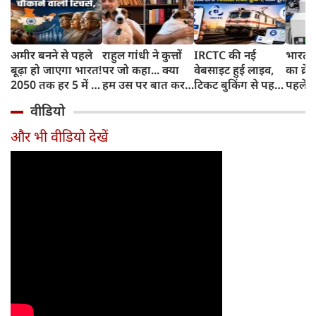
अमीर बनने से पहले
राहुल गांधी ने कुत्तों
IRCTC की नई
भारत म
बूढ़ा हो जाएगा भारत!
पर जो कहा... क्या
वेबसाइट हुई लाइव,
का क्रे
2050 तक हर 5 में 1
हम उस पर बात कर
टिकट बुकिंग से पहले
पहले जा
भारतीय होगा 60
सकते हैं?
करना होगा ये जरूरी
वाहनों 
वीडियो
साल से ज्यादा उम्र का
काम, जानें पूरा
और इन
तरीका
और भी वीडियो देखें