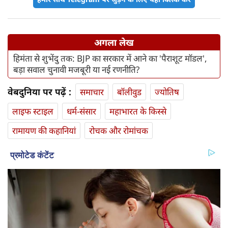
अगला लेख
हिमंता से शुभेंदु तक: BJP का सरकार में आने का 'पैराशूट मॉडल',
बड़ा सवाल चुनावी मजबूरी या नई रणनीति?
वेबदुनिया पर पढ़ें :
समाचार
बॉलीवुड
ज्योतिष
लाइफ स्‍टाइल
धर्म-संसार
महाभारत के किस्से
रामायण की कहानियां
रोचक और रोमांचक