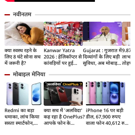
नवीनतम
क्या स्वस्थ रहने के
Kanwar Yatra
Gujarat : गुजरात में
9.87 ल
लिए 8 घंटे सोना सच
2026 : हेलिकॉप्टर से
दिव्यांगों के लिए बड़ी
लाभार्थ
में जरूरी है?
कांवड़ियों पर हुई
सुविधा, अब मोबाइल
तोहफा,
फूलों की बारिश,
में दिखाएं बस पास
सिंह धामी ने खाते में
मोबाइल मेनिया
बोले- शिवभक्त बोले
और करें फ्री सफर,
भेजे 1
योगीजी ने फूल नहीं
केंद्र सरकार ने दिया
सम्मान बरसाया
अवॉर्ड
Redmi का बड़ा
क्या सच में 'अलविदा'
iPhone 16 पर बड़ी
धमाका, लांच किया
कह रहा है OnePlus?
डील, 67,900 रुपए
सस्ता स्मार्टफोन,
आपके फोन के
वाला फोन 40,612 रुपए
8,000mAh बैटरी
अपडेट्स और वारंटी पर
में खरीदने का मौका, ऐसे