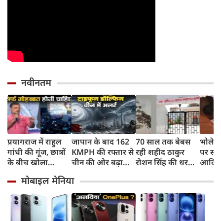
नवीनतम
प्रयागराज में राहुल
जापान के बाद 162
70 साल तक बेबस
भोलेना
गांधी की गूंज, छात्रों
KMPH की रफ्तार से
रही शहीद ठाकुर
पर सी
के बीच खोला
चीन की ओर बढ़ा
रोशन सिंह की धरती,
आदित्य
रोजगार के '5 बंद
टाइफून डॉल्फिन, चीन
फिर CM योगी ने
पुष्पवर्
मोबाइल मेनिया
दरवाजों' का सच
में अलर्ट, बंदरगाह,
मिटा दिया तीन
स्कूल बंद, उड़ानें रद्द
पीढ़ियों का दर्द