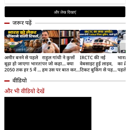
जरूर पढ़ें
अमीर बनने से पहले
राहुल गांधी ने कुत्तों
IRCTC की नई
भारत म
बूढ़ा हो जाएगा भारत!
पर जो कहा... क्या
वेबसाइट हुई लाइव,
का क्रे
2050 तक हर 5 में 1
हम उस पर बात कर
टिकट बुकिंग से पहले
पहले जा
भारतीय होगा 60
सकते हैं?
करना होगा ये जरूरी
वाहनों 
वीडियो
साल से ज्यादा उम्र का
काम, जानें पूरा
और इन
तरीका
और भी वीडियो देखें