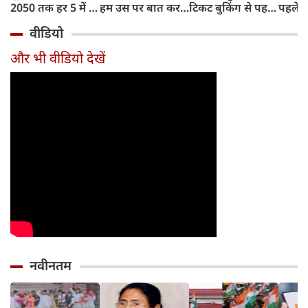
2050 तक हर 5 में 1
हम उस पर बात कर
टिकट बुकिंग से पहले
पहले जा
भारतीय होगा 60
सकते हैं?
करना होगा ये जरूरी
वाहनों 
वीडियो
साल से ज्यादा उम्र का
काम, जानें पूरा
और इन
तरीका
और भी वीडियो देखें
नवीनतम