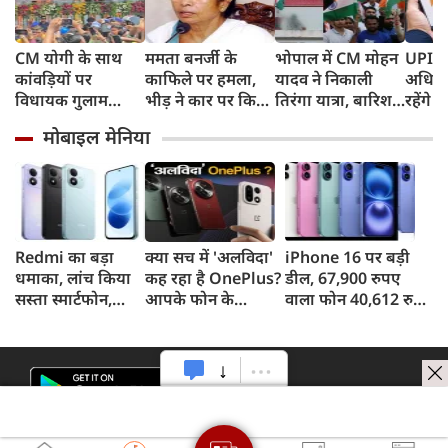
CM योगी के साथ
ममता बनर्जी के
भोपाल में CM मोहन
UPI पर
कांवड़ियों पर
काफिले पर हमला,
यादव ने निकाली
अधिकां
विधायक गुलाम
भीड़ ने कार पर किया
तिरंगा यात्रा, बारिश
रहेंगे 
मोहम्मद ने बरसाए
पथराव, भाजपा और
में भी सैकड़ों युवाओं
लगेगा 
मोबाइल मेनिया
फूल, UP में सियासत
पुलिस पर लगा यह
ने दिखाया देशभक्ति
ने दिय
गरमाई, AIMIM ने
आरोप
का जज्बा
उठाए सवाल
Redmi का बड़ा
क्या सच में 'अलविदा'
iPhone 16 पर बड़ी
धमाका, लांच किया
कह रहा है OnePlus?
डील, 67,900 रुपए
सस्ता स्मार्टफोन,
आपके फोन के
वाला फोन 40,612 रुपए
8,000mAh बैटरी
अपडेट्स और वारंटी पर
में खरीदने का मौका, ऐसे
और 50MP कैमरा
आया बड़ा अपडेट
मिलेगा डिस्काउंट