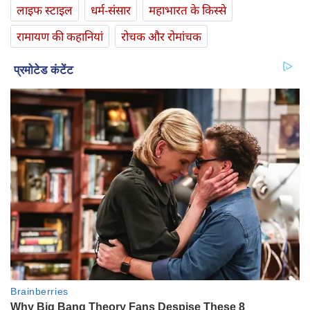
लाइफ स्‍टाइल
धर्म-संसार
महाभारत के किस्से
रामायण की कहानियां
रोचक और रोमांचक