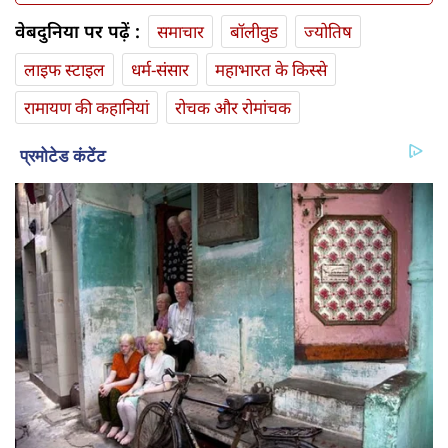
वेबदुनिया पर पढ़ें :
समाचार
बॉलीवुड
ज्योतिष
लाइफ स्‍टाइल
धर्म-संसार
महाभारत के किस्से
रामायण की कहानियां
रोचक और रोमांचक