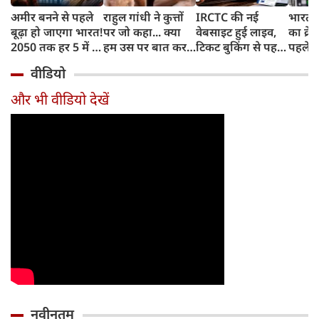
अमीर बनने से पहले
राहुल गांधी ने कुत्तों
IRCTC की नई
भारत म
बूढ़ा हो जाएगा भारत!
पर जो कहा... क्या
वेबसाइट हुई लाइव,
का क्रे
2050 तक हर 5 में 1
हम उस पर बात कर
टिकट बुकिंग से पहले
पहले जा
भारतीय होगा 60
सकते हैं?
करना होगा ये जरूरी
वाहनों 
वीडियो
साल से ज्यादा उम्र का
काम, जानें पूरा
और इन
तरीका
और भी वीडियो देखें
नवीनतम