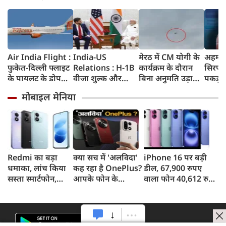
Air India Flight :
India-US
मेरठ में CM योगी के
अहमदा
फुकेत-दिल्ली फ्लाइट
Relations : H-1B
कार्यक्रम के दौरान
सिरप क
के पायलट के डोप
वीजा शुल्क और
बिना अनुमति उड़ाया
पकड़ा
टेस्ट पर एयर इंडिया ने
इमिग्रेशन नीति के
ड्रोन, पुलिस ने युवक
क्राइम ब
मोबाइल मेनिया
कहा- रिपोर्ट नहीं
अलावा PM मोदी ने
को किया गिरफ्तार
रुपए 
मिली, टिप्पणी की
अमेरिकी उपराष्ट्रपति
जब्त क
स्थिति में नहीं
जेडी वेंस किन मुद्दों पर
की चर्चा
Redmi का बड़ा
क्या सच में 'अलविदा'
iPhone 16 पर बड़ी
धमाका, लांच किया
कह रहा है OnePlus?
डील, 67,900 रुपए
सस्ता स्मार्टफोन,
आपके फोन के
वाला फोन 40,612 रुपए
8,000mAh बैटरी
अपडेट्स और वारंटी पर
में खरीदने का मौका, ऐसे
और 50MP कैमरा
आया बड़ा अपडेट
मिलेगा डिस्काउंट