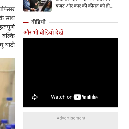
बजट और कार की कीमत को ही
्रोफेसर
सबसे अहम मानते थे, वहीं आज
 के साथ
खरीदार कई दूसरे पहलुओं पर भी
वीडियो
वपूर्ण
ध्यान देते हैं। आइए जानते हैं कि कार
और भी वीडियो देखें
खरीदते समय किन बातों पर ध्यान
, बल्कि
देना चाहिए।
धु घाटी