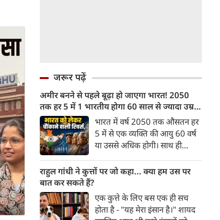
जरूर पढ़ें
अमीर बनने से पहले बूढ़ा हो जाएगा भारत! 2050
तक हर 5 में 1 भारतीय होगा 60 साल से ज्यादा उम्र
का
भारत में वर्ष 2050 तक औसतन हर
5 में से एक व्यक्ति की आयु 60 वर्ष
या उससे अधिक होगी। साथ ही
लगभग 10 में से 7 बुजुर्ग ग्रामीण
भारत में रहेंगे। ‘ट्रांसफॉर्म रूरल
राहुल गांधी ने कुत्तों पर जो कहा... क्या हम उस पर
इंडिया’ (टीआरआई) की रिचर्स के
बात कर सकते हैं?
अनुसार भारत विकसित देशों के
एक कुत्ते के लिए बस एक ही सच
विपरीत समृद्ध बनने से पहले ही वृद्ध
होता है - "यह मेरा इंसान है।" शायद
होती आबादी वाले देश की श्रेणी में