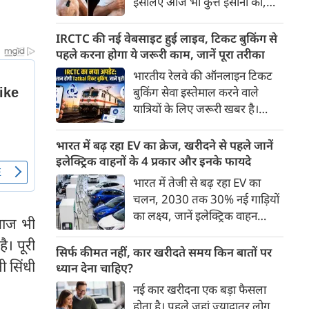
इसलिए आज भी कुत्ते इंसानों को,
पहुंच रहा है।
इंसानों से बेहतर समझते हैं। जब हम
भू-राजनीति से लेकर कृत्रिम
IRCTC की नई वेबसाइट हुई लाइव, टिकट बुकिंग से
बुद्धिमत्ता, जलवायु परिवर्तन से लेकर
पहले करना होगा ये जरूरी काम, जानें पूरा तरीका
क्रिकेट तक हर विषय पर बहस कर
भारतीय रेलवे की ऑनलाइन टिकट
सकते हैं, तो उस जीव पर भी एक
बुकिंग सेवा इस्तेमाल करने वाले
गंभीर चर्चा बनती है जिसने किसी भी
यात्रियों के लिए जरूरी खबर है।
सभ्यता से पहले इंसान का साथ चुना
IRCTC ने अपनी नई टिकट बुकिंग
था। दुर्भाग्य यह है कि आज कुत्तों के
वेबसाइट का बीटा वर्जन लॉन्च कर
भारत में बढ़ रहा EV का क्रेज, खरीदने से पहले जानें
बारे में हमारी राय पशु-चिकित्सकों,
दिया है। करीब 24 साल पुराने
इलेक्ट्रिक वाहनों के 4 प्रकार और इनके फायदे
व्यवहार वैज्ञानिकों या विशेषज्ञों से
इंटरफेस के बाद वेबसाइट को नए
भारत में तेजी से बढ़ रहा EV का
कम... और व्हाट्सऐप यूनिवर्सिटी से
डिजाइन और कई नए फीचर्स के साथ
चलन, 2030 तक 30% नई गाड़ियों
ज़्यादा बनती है।
अपडेट किया गया है।
का लक्ष्य, जानें इलेक्ट्रिक वाहन
 आज भी
कितने प्रकार के होते हैं और क्या है
ै। पूरी
200 अरब रुपए का मौका
सिर्फ कीमत नहीं, कार खरीदते समय किन बातों पर
ी सिंधी
ध्यान देना चाहिए?
नई कार खरीदना एक बड़ा फैसला
होता है। पहले जहां ज़्यादातर लोग