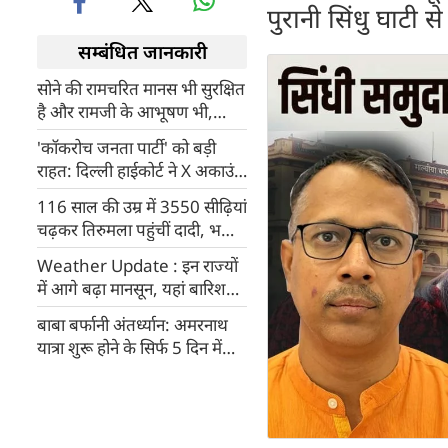
पुरानी सिंधु घाटी स
सम्बंधित जानकारी
सोने की रामचरित मानस भी सुरक्षित
है और रामजी के आभूषण भी,
गोविंद देव गिरि ने दिखाईं वस्तुएं
'कॉकरोच जनता पार्टी' को बड़ी
राहत: दिल्ली हाईकोर्ट ने X अकाउंट
बहाल किया, केंद्र सरकार का आदेश
116 साल की उम्र में 3550 सीढ़ियां
रद्द
चढ़कर तिरुमला पहुंचीं दादी, भक्ति
देख भावुक हुए CM चंद्रबाबू नायडू
Weather Update : इन राज्यों
[VIDEO]
में आगे बढ़ा मानसून, यहां बारिश
और बाढ़ ने मचाई तबाही, कैसा है
बाबा बर्फानी अंतर्ध्यान: अमरनाथ
मुंबई का हाल?
यात्रा शुरू होने के सिर्फ 5 दिन में
पिघला हिमलिंग, एक्सपर्ट्स ने बताई
बड़ी वजह