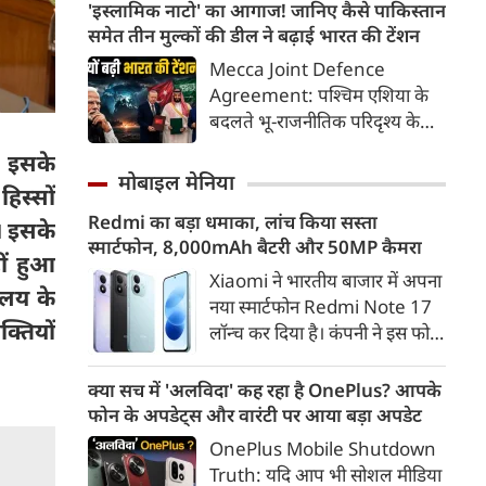
अवकाश नहीं, बल्कि उन शहीदों को
'इस्लामिक नाटो' का आगाज! जानिए कैसे पाकिस्तान
याद करने और उनके बलिदान का
समेत तीन मुल्कों की डील ने बढ़ाई भारत की टेंशन
सम्मान करने का दिन है, जिन्होंने हमें
Mecca Joint Defence
यह आजादी दी। इस दिन को सार्थक
Agreement: पश्चिम एशिया के
बनाने के लिए हमें कुछ खास कार्य
बदलते भू-राजनीतिक परिदृश्य के
जरूर करने चाहिए, जिससे हमारे
बीच तुर्की, पाकिस्तान और सऊदी
। इसके
अंदर राष्ट्रभक्ति की भावना और भी
अरब ने एक ऐतिहासिक और
मोबाइल मेनिया
गहरी हो सके।
हिस्सों
रणनीतिक 'मक्का संयुक्त रक्षा
Redmi का बड़ा धमाका, लांच किया सस्ता
समझौते' (Mecca Joint
। इसके
स्मार्टफोन, 8,000mAh बैटरी और 50MP कैमरा
Defence Agreement) पर
ीं हुआ
हस्ताक्षर किए हैं।
Xiaomi ने भारतीय बाजार में अपना
ालय के
नया स्मार्टफोन Redmi Note 17
्तियों
लॉन्च कर दिया है। कंपनी ने इस फोन
को TrueColour AMOLED
डिस्प्ले, 8,000mAh की बड़ी बैटरी
क्या सच में 'अलविदा' कह रहा है OnePlus? आपके
और Qualcomm Snapdragon
फोन के अपडेट्स और वारंटी पर आया बड़ा अपडेट
चिपसेट के साथ पेश किया है। फोन में
OnePlus Mobile Shutdown
50MP का मेन कैमरा दिया गया है।
Truth: यदि आप भी सोशल मीडिया