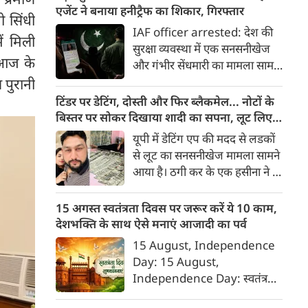
रख दी गई है।
एजेंट ने बनाया हनीट्रैफ का शिकार, गिरफ्तार
ो सिंधी
IAF officer arrested: देश की
ं मिली
सुरक्षा व्यवस्था में एक सनसनीखेज
ो आज के
और गंभीर सेंधमारी का मामला सामने
आया है। भारतीय वायुसेना (IAF) के
 पुरानी
एक सेवारत अधिकारी को पाकिस्तानी
टिंडर पर डेटिंग, दोस्ती और फिर ब्लैकमेल... नोटों के
खुफिया एजेंसी (ISI) की महिला
बिस्तर पर सोकर दिखाया शादी का सपना, लूट लिए 6
एजेंट के मोहपाश (हनीट्रैप) में फंसकर
करोड़ रुपए
यूपी में डेटिंग एप की मदद से लडकों
गोपनीय सैन्य जानकारी साझा करने
से लूट का सनसनीखेज मामला सामने
के आरोप में पुलिस ने गिरफ्तार किया
आया है। ठगी कर के एक हसीना ने 6
है।
करोड़ रुपए लूट लिए। डेटिंग पर लोगों
को फंसाना, फिर धमकी देकर
15 अगस्त स्वतंत्रता दिवस पर जरूर करें ये 10 काम,
ब्‍लेकमेल करना। इसके लिए बहुत
देशभक्ति के साथ ऐसे मनाएं आजादी का पर्व
शातिर तरीके से ये हसीना लोगों को
15 August, Independence
अपने जाल में फंसाती थी।
Day: 15 August,
Independence Day: स्वतंत्रता
दिवस या 15 अगस्त सिर्फ एक राष्ट्रीय