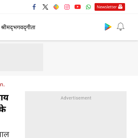
Newsletter
श्रीमद्‍भगवद्‍गीता
on.
दाय
के
 साल