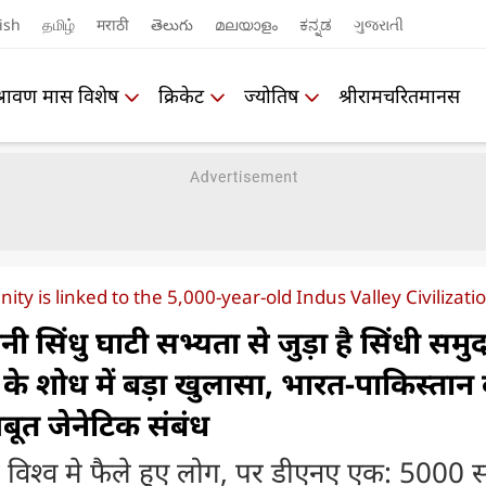
ish
தமிழ்
मराठी
తెలుగు
മലയാളം
ಕನ್ನಡ
ગુજરાતી
श्रावण मास विशेष
क्रिकेट
ज्योतिष
श्रीरामचरितमानस
y is linked to the 5,000-year-old Indus Valley Civilizati
ी सिंधु घाटी सभ्यता से जुड़ा है सिंधी समु
 शोध में बड़ा खुलासा, भारत-पाकिस्तान 
बूत जेनेटिक संबंध
ूरे विश्व मे फैले हुए लोग, पर डीएनए एक: 5000