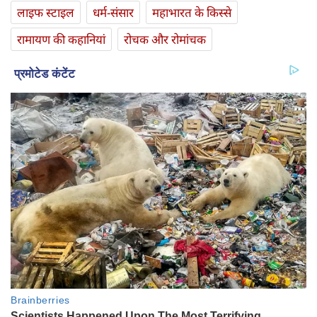
लाइफ स्‍टाइल
धर्म-संसार
महाभारत के किस्से
रामायण की कहानियां
रोचक और रोमांचक