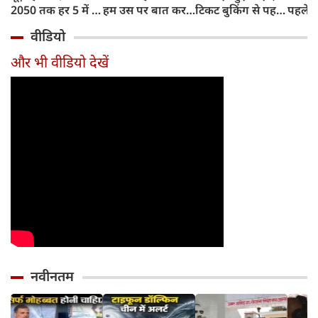
2050 तक हर 5 में 1
हम उस पर बात कर
टिकट बुकिंग से पहले
पहले जा
भारतीय होगा 60
सकते हैं?
करना होगा ये जरूरी
वाहनों 
वीडियो
साल से ज्यादा उम्र का
काम, जानें पूरा
और इन
तरीका
और भी वीडियो देखें
नवीनतम