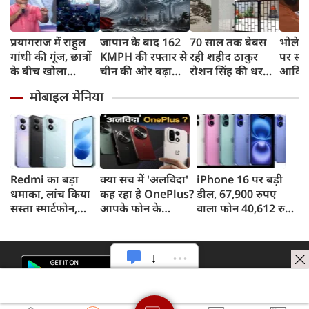
प्रयागराज में राहुल
जापान के बाद 162
70 साल तक बेबस
भोलेना
गांधी की गूंज, छात्रों
KMPH की रफ्तार से
रही शहीद ठाकुर
पर सी
के बीच खोला
चीन की ओर बढ़ा
रोशन सिंह की धरती,
आदित्य
रोजगार के '5 बंद
टाइफून डॉल्फिन, चीन
फिर CM योगी ने
पुष्पवर्
मोबाइल मेनिया
दरवाजों' का सच
में अलर्ट, बंदरगाह,
मिटा दिया तीन
स्कूल बंद, उड़ानें रद्द
पीढ़ियों का दर्द
Redmi का बड़ा
क्या सच में 'अलविदा'
iPhone 16 पर बड़ी
धमाका, लांच किया
कह रहा है OnePlus?
डील, 67,900 रुपए
सस्ता स्मार्टफोन,
आपके फोन के
वाला फोन 40,612 रुपए
8,000mAh बैटरी
अपडेट्स और वारंटी पर
में खरीदने का मौका, ऐसे
और 50MP कैमरा
आया बड़ा अपडेट
मिलेगा डिस्काउंट