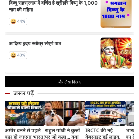
जरूर पढ़ें
अमीर बनने से पहले
राहुल गांधी ने कुत्तों
IRCTC की नई
भारत म
बूढ़ा हो जाएगा भारत!
पर जो कहा... क्या
वेबसाइट हुई लाइव,
का क्रे