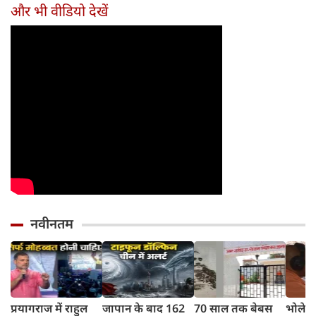
तरीका
और भी वीडियो देखें
नवीनतम
प्रयागराज में राहुल
जापान के बाद 162
70 साल तक बेबस
भोलेना