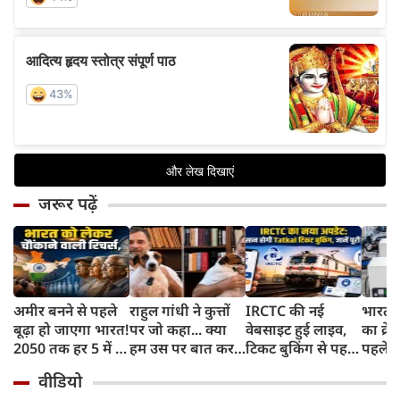
जरूर पढ़ें
अमीर बनने से पहले
राहुल गांधी ने कुत्तों
IRCTC की नई
भारत म
बूढ़ा हो जाएगा भारत!
पर जो कहा... क्या
वेबसाइट हुई लाइव,
का क्रे
2050 तक हर 5 में 1
हम उस पर बात कर
टिकट बुकिंग से पहले
पहले जा
भारतीय होगा 60
सकते हैं?
करना होगा ये जरूरी
वाहनों 
वीडियो
साल से ज्यादा उम्र का
काम, जानें पूरा
और इन