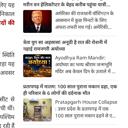
मंत्रियों की कमिटी बनाई। संसद और
 लिए यह
मरीन वन हेलिकॉप्टर के बेहद करीब पहुंचा यात्री
झारखंड विधानसभा में जमकर
विमान, जांच शुरू
 निकाल
अमेरिका की राजधानी वॉशिंगटन के
हंगामा। पल पल की जानकारी...
आसमान में कुछ मिनटों के लिए
दों की
अफरा-तफरी मच गई। अमेरिकी
राष्ट्रपति डोनाल्ड ट्रंप को ले जा रहा
उनका मिलिट्री हेलिकॉप्टर और एक
त्रेता युग सा अहसास! अनूठी है रात की रोशनी में
यात्री विमान एक-दूसरे के बेहद करीब
नहाई रामनगरी अयोध्या
 स्थिति
पहुंच गए। इसके बाद सवाल उठने
Ayodhya Ram Mandir:
लगे कि क्या आसमान में कोई बड़ा
 रहा यह
अयोध्या का भव्य श्रीराम जन्मभूमि
हादसा होने से बाल-बाल टल गया?
मंदिर अब केवल दिन के उजाले में ही
िए अवसर
अब अमेरिकी एजेंसियां पूरे मामले की
नहीं, बल्कि रात के सन्नाटे में भी
जांच कर रही हैं। यह पता लगाया जा
अपनी अलौकिक आभा से श्रद्धालुओं
प्रतापगढ़ में मातम: 100 साल पुराना मकान ढहा, एक
रहा है कि आखिर यह स्थिति पैदा ही
का मन मोह रहा है। श्रीराम जन्मभूमि
ही परिवार के 6 लोगों की दर्दनाक मौत
क्यों हुई?
सीट से
तीर्थ क्षेत्र ट्रस्ट ने मंदिर परिसर में
Pratapgarh House Collapse
'स्थायी आर्किटेक्चरल लाइटिंग'
ची थीं।
: उत्तर प्रदेश के प्रतापगढ़ में एक
(Permanent Architectural
100 साल पुराना मकान ढहने से एक
 पश्चिम
Lighting) की शुरुआत की है,
ही परिवार के 6 लोगों की मौत हो गई
रही हैं
जिसके बाद सूर्यास्त होते ही संपूर्ण