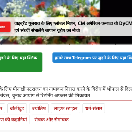
वाइब्रेंट गुजरात के लिए ग्लोबल मिशन, CM अमेरिका-कनाडा तो DyC
ore
हर्ष संघवी संभालेंगे जापान-यूरोप का मोर्चा
़ने के लिए यहां क्लिक
हमारे साथ Telegram पर जुड़ने के लिए यहां क्ल
े लिए मीनाक्षी नटराजन का नामांकन निरस्त करने के विरोध में भोपाल से दि
कांग्रेस, चुनाव आयोग से रिटर्निंग अफसर की शिकायत
ार
बॉलीवुड
ज्योतिष
लाइफ स्‍टाइल
धर्म-संसार
यण की कहानियां
रोचक और रोमांचक