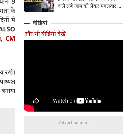
यानी 9
वाले लंबे जाम को लेकर मंगलवार को
मता के
गंभीर चिंता जताई। कोर्ट ने केंद्र
नों में
सरकार को चुनिंदा राष्ट्रीय राजमार्गों
वीडियो
पर पायलट प्रोजेक्ट शुरू करने का
ALSO
और भी वीडियो देखें
निर्देश दिया है। इसके तहत पारंपरिक
फा, CM
टोल प्लाजा की जगह Automatic
Number Plate Recognition
(ANPR) जैसी तकनीक आधारित
ऑटोमैटिक व्हीकल डिटेक्शन सिस्टम
लागू करने की योजना है, जिससे
ताव रखे।
वाहनों को टोल भुगतान के लिए
ाध्यक्ष
रुकना न पड़े।
 बनाया