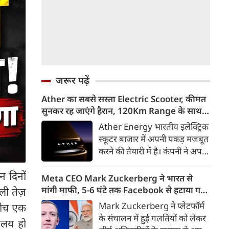
जरूर पढ़ें
Ather का सबसे सस्ता Electric Scooter, कीमत
सुनकर रह जाएंगे हैरान, 120Km Range के साथ
आएगा Konarc
Ather Energy भारतीय इलेक्ट्रिक
स्कूटर बाजार में अपनी पकड़ मजबूत
करने की तैयारी में है। कंपनी ने अपने
नए EL Platform आधारित फैमिली
 दिनों
इलेक्ट्रिक स्कूटर का पहला वीडियो
Meta CEO Mark Zuckerberg ने भारत से
टीजर जारी कर दिया है। इस नए
मांगी माफी, 5-6 घंटे तक Facebook से हटाया गया
ी तेज़
इलेक्ट्रिक स्कूटर का नाम Ather
था PM Modi का वीडियो
Mark Zuckerberg ने प्लेटफॉर्म
 बीच एक
Konarc बताया गया है। कंपनी इसे
के संचालन में हुई गलतियों को लेकर
िलय हो
29 अगस्त 2026 को होने वाले