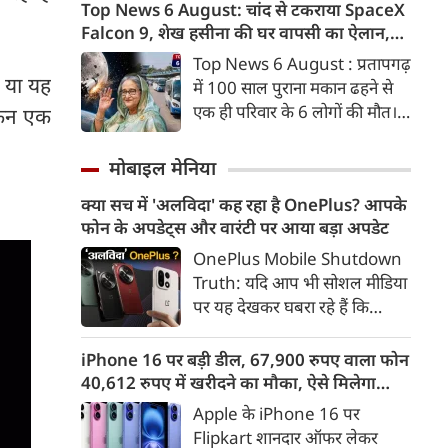
जबकि एक अन्य घायल है। परिवार
Top News 6 August: चांद से टकराया SpaceX
मंदिर स्वर्णिम रोशनी में नहा उठता है।
के सभी सात सदस्य एक ही कमरे में
Falcon 9, शेख हसीना की घर वापसी का ऐलान,
सो रहे थे और मलबे के नीचे दब गए।
MP में बस किराया बढ़ा
Top News 6 August : प्रतापगढ़
मरने वालों में एक दंपती, उनका बेटा,
? या यह
में 100 साल पुराना मकान ढहने से
बहू और दो बच्चे शामिल हैं।
एक ही परिवार के 6 लोगों की मौत।
किन एक
चांद से टकराया स्पेस एक्स का
फाल्कन 9। बांग्लादेश लौटेंगी शेख
मोबाइल मेनिया
हसीना। मध्य प्रदेश में महंगा हुआ बस
क्या सच में 'अलविदा' कह रहा है OnePlus? आपके
का सफर। अमेरिकी राष्‍ट्रपति डोनाल्ड
फोन के अपडेट्स और वारंटी पर आया बड़ा अपडेट
ट्रंप के हेलीकॉप्टर संचालन में चूक हो
गई। 6 अगस्त की बड़ी खबरें :
OnePlus Mobile Shutdown
Truth: यदि आप भी सोशल मीडिया
पर यह देखकर घबरा रहे हैं कि
"OnePlus मोबाइल बंद हो रहा है",
तो थोड़ा ठहरिए! टेक वर्ल्ड में किसी
iPhone 16 पर बड़ी डील, 67,900 रुपए वाला फोन
समय 'फ्लैगशिप किलर' के नाम से
40,612 रुपए में खरीदने का मौका, ऐसे मिलेगा
मशहूर इस ब्रांड को लेकर इंटरनेट पर
डिस्काउंट
Apple के iPhone 16 पर
लगातार कयासबाजी का दौर जारी है।
Flipkart शानदार ऑफर लेकर