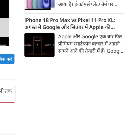
आया है। ई-कॉमर्स प्लेटफॉर्म पर
iPhone 16 के 128GB मॉडल की
कीमत सीधे डिस्काउंट के बाद
iPhone 18 Pro Max vs Pixel 11 Pro XL:
M
67,900 रुपए हो गई है। वहीं, अगर
अगस्त में Google और सितंबर में Apple की
ग्राहक एक्सचेंज ऑफर और चुनिंदा
टक्कर, जानें कौन होगा सबसे दमदार?
Apple और Google एक बार फिर
बैंक कार्ड के डिस्काउंट का फायदा
प्रीमियम स्मार्टफोन बाजार में आमने-
उठाते हैं, तो इस फोन को प्रभावी तौर
सामने आने की तैयारी में हैं। Google
पर सिर्फ 40,612 रुप में खरीदा जा
का नया Pixel 11 Pro XL अगस्त
िक करें
सकता है।
में लॉन्च होने की उम्मीद है, जबकि
Apple सितंबर में iPhone 18
Pro Max पेश कर सकता है। दोनों
फोन में इस बार बड़े डिजाइन बदलाव
ल्ली तक
के बजाय हार्डवेयर और सॉफ्टवेयर में
कई अहम अपग्रेड देखने को मिल
सकते हैं।