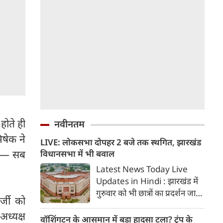
होते ही
नवीनतम
िषेक ने
LIVE: लोकसभा दोपहर 2 बजे तक स्थगित, झारखंड
है— सब
विधानसभा में भी बवाल
Latest News Today Live
Updates in Hindi : झारखंड में
गुरुवार को भी छात्रों का प्रदर्शन जारी
्जी को
रहा। प्रदर्शनकारी छात्रों से बातचीत के
अध्यक्ष
लिए झारखंड CM हेमंत सोरेन ने 4
वॉशिंगटन के आसमान में बड़ा हादसा टला? ट्रंप के