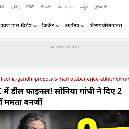
ish
தமிழ்
मराठी
తెలుగు
മലയാളം
ಕನ್ನಡ
ગુજરાતી
श्रावण मास विशेष
क्रिकेट
ज्योतिष
श्रीरामचरितमानस
l-sonia-gandhi-proposals-mamatabanerjee-abhishek-ra
 में डील फाइनल! सोनिया गांधी ने दिए 2
लीं ममता बनर्जी