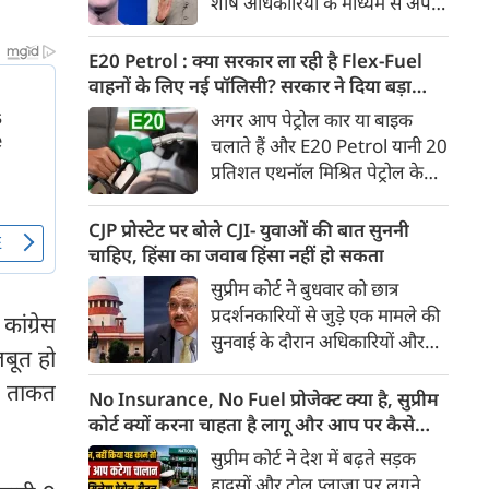
शीर्ष अधिकारियों के माध्यम से अपनी
Ather Annual Community
माफी पहुंचाई। सूत्रों ने बताया कि
Day के दौरान भारतीय बाजार में पेश
बैठक के दौरान Meta ने यह भी
E20 Petrol : क्या सरकार ला रही है Flex-Fuel
करेगी।
स्वीकार किया कि कुछ खास तरह के
वाहनों के लिए नई पॉलिसी? सरकार ने दिया बड़ा
कंटेंट को ज्यादा लोगों तक पहुंचाने के
अपडेट
अगर आप पेट्रोल कार या बाइक
लिए बड़ी रकम का भुगतान किया
चलाते हैं और E20 Petrol यानी 20
गया था। सूत्र के मुताबिक, Meta ने
प्रतिशत एथनॉल मिश्रित पेट्रोल के
गलती स्वीकार करते हुए माफी मांगी
इस्तेमाल को लेकर चिंतित हैं, तो
और इस पर अफसोस जताया।
आपके लिए बड़ी खबर है। भारी
CJP प्रोस्टेट पर बोले CJI- युवाओं की बात सुननी
उद्योग मंत्रालय ने स्पष्ट किया है कि
चाहिए, हिंसा का जवाब हिंसा नहीं हो सकता
20 प्रतिशत से अधिक एथनॉल
सुप्रीम कोर्ट ने बुधवार को छात्र
मिश्रित ईंधन पर चलने वाले Flex-
प्रदर्शनकारियों से जुड़े एक मामले की
ांग्रेस
Fuel वाहनों को बढ़ावा देने के लिए
सुनवाई के दौरान अधिकारियों और
सरकार ने अलग से कोई राष्ट्रीय नीति
बूत हो
सुरक्षा बलों से संयम बरतने की सलाह
नहीं बनाई है। मंत्रालय ने यह भी स्पष्ट
की ताकत
दी। कोर्ट ने कहा कि युवा छात्रों के
No Insurance, No Fuel प्रोजेक्ट क्या है, सुप्रीम
किया कि Flex-Fuel और Electric
विरोध प्रदर्शन के दौरान हिंसा रोकने के
कोर्ट क्यों करना चाहता है लागू और आप पर कैसे
Vehicles को प्रोत्साहित करने को
लिए अगर हिंसक तरीके अपनाए गए,
पड़ेगा असर
सुप्रीम कोर्ट ने देश में बढ़ते सड़क
लेकर उसने फिलहाल कोई अलग
तो इससे स्थिति और बिगड़ सकती है।
हादसों और टोल प्लाजा पर लगने
अध्ययन नहीं कराया है।