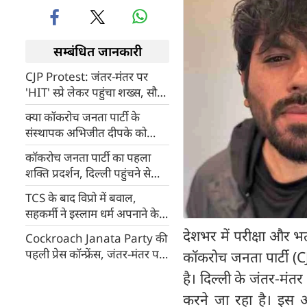
सम्बंधित जानकारी
CJP Protest: जंतर-मंतर पर
'HIT' स्प्रे लेकर पहुंचा शख्स, सौरव
दास के 'शाही ठाट-बाट' पर तेजिंदर
क्या कॉकरोच जनता पार्टी के
बग्गा का तंज
संस्थापक अभिजीत दीपके को
अमेरिका ने किया डिपोर्ट? MEA ने
कॉकरोच जनता पार्टी का पहला
दिया बड़ा बयान
शक्ति प्रदर्शन, दिल्ली पहुंचने से
अभिजीत दीपके ने दिया यह बड़ा
TCS के बाद विप्रो में बवाल,
संदेश?
सहकर्मी ने इस्लाम धर्म अपनाने के
लिए बनाया दबाव, नौकरी छोड़ने को
देशभर में परीक्षा और भ
Cockroach Janata Party की
किया मजबूर
पहली प्रेस कॉन्फ्रेंस, जंतर-मंतर पर
कॉकरोच जनता पार्टी (C
प्रदर्शन को लेकर किया यह बड़ा
है। दिल्ली के जंतर-मंतर
ऐलान, सरकार से बातचीत को भी
करने जा रहा है। इस 
तैयार