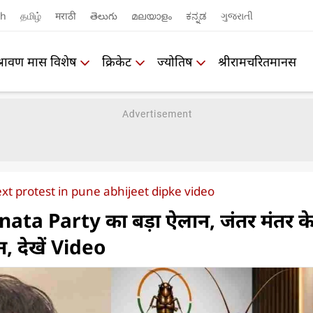
sh
தமிழ்
मराठी
తెలుగు
മലയാളം
ಕನ್ನಡ
ગુજરાતી
श्रावण मास विशेष
क्रिकेट
ज्योतिष
श्रीरामचरितमानस
xt protest in pune abhijeet dipke video
ata Party का बड़ा ऐलान, जंतर मंतर के
्शन, देखें Video