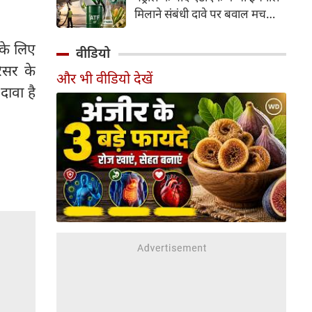
इसके अलावा Redmi Note 17 में
मिलाने संबंधी दावे पर बवाल मच
Corning Gorilla Glass 7i
गया। मोदी सरकार में मंत्री राम मोहन
प्रोटेक्शन, IP65 रेटिंग और मजबूत
नायडू किंजरापु ने इसका खंडन करते
 के लिए
वीडियो
चेसिस जैसे फीचर्स मिलते हैं।
हुए कहा कि सरकार की एटीएफ में
रिसर के
और भी वीडियो देखें
इथेनॉल मिलाने की कोई योजना नहीं
दावा है
है।