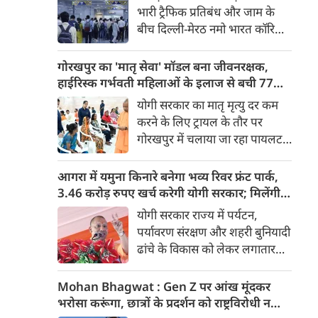
किया। रक्षा मंत्रालय के मुताबिक, यह
बढ़ी डिमांड, गाजियाबाद समेत कई स्टेशनों पर 50%
परीक्षण स्ट्रैटेजिक फोर्सेज कमांड
तक बढ़ी यात्रियों की संख्या
कांवड़ यात्रा के दौरान सड़क मार्गों पर
(SFC) और रक्षा अनुसंधान एवं
भारी ट्रैफिक प्रतिबंध और जाम के
विकास संगठन (DRDO) की ओर से
बीच दिल्ली-मेरठ नमो भारत कॉरिडोर
किया गया।
लाखों यात्रियों के लिए सबसे भरोसेमंद
परिवहन विकल्प बनकर उभरा है।
गोरखपुर का 'मातृ सेवा' मॉडल बना जीवनरक्षक,
तेज़, समयबद्ध और आरामदायक
हाईरिस्क गर्भवती महिलाओं के इलाज से बची 77
सफर के चलते कॉरिडोर के कई
जिंदगियां
योगी सरकार का मातृ मृत्यु दर कम
स्टेशनों पर यात्रियों की संख्या में 40
करने के लिए ट्रायल के तौर पर
से 50 प्रतिशत तक बढ़ गई है।
गोरखपुर में चलाया जा रहा पायलट
प्रोजेक्ट पूरे प्रदेश के लिए नजीर
बनकर उभरा है। मुख्यमंत्री योगी
आगरा में यमुना किनारे बनेगा भव्य रिवर फ्रंट पार्क,
आदित्यनाथ के निर्देश पर पायलट
3.46 करोड़ रुपए खर्च करेगी योगी सरकार; मिलेंगी ये
प्रोजेक्ट ‘मातृ सेवा’ का लक्ष्य हाई
खास सुविधाएं
योगी सरकार राज्य में पर्यटन,
रिस्क गर्भवती केसों को तुरंत बड़े
पर्यावरण संरक्षण और शहरी बुनियादी
अस्पतालों में रेफर कर बचाना है।
ढांचे के विकास को लेकर लगातार
ऐतिहासिक कदम उठा रही है। इसी