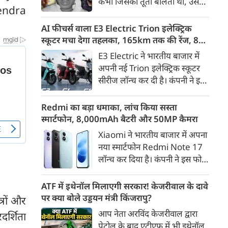
कभी जिसकी तूती बोलती थी, उस
गैरकानूनी जानकारी हटाने की
rmendra
पूर्व सांसद और माफिया अतीक
समयसीमा 36 घंटे से घटाकर 3 घंटे
अहमद के कुनबे पर कानून और
AI फीचर्स वाला E3 Electric Trion इलेक्ट्रिक
कर दी गई है।
किस्मत की दोहरी मार पड़ रही है।
स्कूटर मचा देगा तहलका, 165km तक की रेंज, 8
जिस झांसी जिले में अप्रैल 2023 में
साल की बैटरी वारंटी, कीमत जानेंगे तो हो जाएंगे
E3 Electric ने भारतीय बाजार में
अतीक के एनकाउंटर में मारे गए बेटे
हैरान
अपनी नई Trion इलेक्ट्रिक स्कूटर
असद की सांसें थमी थीं, उसी झांसी में
सीरीज लॉन्च कर दी है। कंपनी ने इसे
अब उसके छोटे बेटे अबान की भीषण
तीन वेरिएंट C1, C1x और C2 में
सड़क दुर्घटना में जान चली गई है।
पेश किया है। Trion की शुरुआती
Redmi का बड़ा धमाका, लांच किया सस्ता
कीमत 99,999 रुपए (एक्स-शोरूम,
स्मार्टफोन, 8,000mAh बैटरी और 50MP कैमरा
बेंगलुरु) रखी गई है। फिलहाल इसकी
Xiaomi ने भारतीय बाजार में अपना
बुकिंग बेंगलुरु के ग्राहकों के लिए
नया स्मार्टफोन Redmi Note 17
कंपनी की आधिकारिक वेबसाइट के
लॉन्च कर दिया है। कंपनी ने इस फोन
जरिए शुरू की गई है। आने वाले समय
को TrueColour AMOLED
में इसे दूसरे शहरों में भी उपलब्ध
डिस्प्ले, 8,000mAh की बड़ी बैटरी
ATF में इथेनॉल मिलाएगी सरकार! केजरीवाल के दावे
कराया जाएगा।
और Qualcomm Snapdragon
पर क्या बोले उड्डयन मंत्री किंजरापु?
्रों और
चिपसेट के साथ पेश किया है। फोन में
आप नेता अरविंद केजरीवाल द्वारा
रदर्शिता
50MP का मेन कैमरा दिया गया है।
पेट्रोल के बाद एटीएफ में भी इथेनॉल