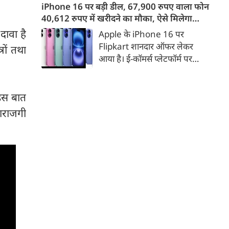
इसके अलावा Redmi Note 17 में
पर यह देखकर घबरा रहे हैं कि
Corning Gorilla Glass 7i
"OnePlus मोबाइल बंद हो रहा है",
प्रोटेक्शन, IP65 रेटिंग और मजबूत
तो थोड़ा ठहरिए! टेक वर्ल्ड में किसी
दावा है
iPhone 16 पर बड़ी डील, 67,900 रुपए वाला फोन
चेसिस जैसे फीचर्स मिलते हैं।
समय 'फ्लैगशिप किलर' के नाम से
40,612 रुपए में खरीदने का मौका, ऐसे मिलेगा
ों तथा
मशहूर इस ब्रांड को लेकर इंटरनेट पर
डिस्काउंट
Apple के iPhone 16 पर
लगातार कयासबाजी का दौर जारी है।
Flipkart शानदार ऑफर लेकर
आया है। ई-कॉमर्स प्लेटफॉर्म पर
 इस बात
iPhone 16 के 128GB मॉडल की
कीमत सीधे डिस्काउंट के बाद
नाराजगी
67,900 रुपए हो गई है। वहीं, अगर
ग्राहक एक्सचेंज ऑफर और चुनिंदा
बैंक कार्ड के डिस्काउंट का फायदा
उठाते हैं, तो इस फोन को प्रभावी तौर
पर सिर्फ 40,612 रुप में खरीदा जा
सकता है।