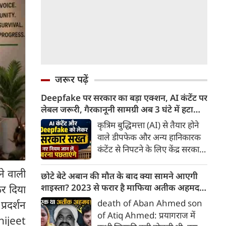
जरूर पढ़ें
Deepfake पर सरकार का बड़ा एक्शन, AI कंटेंट पर
लेबल जरूरी, गैरकानूनी सामग्री अब 3 घंटे में हटानी
होगी, नए नियम जान लें वरना पछताएंगे
कृत्रिम बुद्धिमत्ता (AI) से तैयार होने
वाले डीपफेक और अन्य हानिकारक
कंटेंट से निपटने के लिए केंद्र सरकार
ने नियामक व्यवस्था को और सख्त
ने वाली
किया है। सरकार ने AI से तैयार कंटेंट
छोटे बेटे अबान की मौत के बाद क्या सामने आएगी
पर स्पष्ट लेबल और पहचान योग्य
शाइस्ता? 2023 से फरार है माफिया अतीक अहमद
र दिया
मेटाडेटा उपलब्ध कराना अनिवार्य
की पत्नी
death of Aban Ahmed son
्रदर्शन
किया है। साथ ही, सरकारी या
of Atiq Ahmed: प्रयागराज में
hijeet
न्यायालय के आदेश के आधार पर