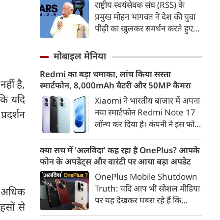
कड़ी में अब ताजनगरी में यमुना नदी
Mohan Bhagwat : Gen Z पर आंख मूंदकर
के किनारों को खूबसूरत, प्रदूषण मुक्त
भरोसा करूंगा, छात्रों के प्रदर्शन को राष्ट्रविरोधी न
और उपयोगी बनाने की बड़ी तैयारी
बताएं, RSS प्रमुख मोहन भागवत का बड़ा बयान, चीन
राष्ट्रीय स्वयंसेवक संघ (RSS) के
शुरू हो गई है। आगरा के झलकारी
और पाकिस्तान को लेकर क्या कहा
प्रमुख मोहन भागवत ने देश की युवा
बाई चौराहे से लेकर वेदांत मंदिर के
पीढ़ी का खुलकर समर्थन करते हुए
पास यमुना किनारे (यमुना बैंक साइड)
कहा कि वह Gen Z पर आंख
एक नए और भव्य पार्क का विकास
मूंदकर भरोसा करेंगे। उन्होंने कहा कि
मोबाइल मेनिया
ीं है,
किया जा रहा है।
विरोध-प्रदर्शन में शामिल होने वाले
 कि यदि
Redmi का बड़ा धमाका, लांच किया सस्ता
छात्रों को राष्ट्रविरोधी नहीं कहा जाना
स्मार्टफोन, 8,000mAh बैटरी और 50MP कैमरा
्रदर्शन
चाहिए। युवाओं की बात को दबाने के
बजाय उनके साथ संवाद के जरिए
Xiaomi ने भारतीय बाजार में अपना
उनकी चिंताओं को समझने की
नया स्मार्टफोन Redmi Note 17
जरूरत है।
लॉन्च कर दिया है। कंपनी ने इस फोन
को TrueColour AMOLED
डिस्प्ले, 8,000mAh की बड़ी बैटरी
क्या सच में 'अलविदा' कह रहा है OnePlus? आपके
और Qualcomm Snapdragon
फोन के अपडेट्स और वारंटी पर आया बड़ा अपडेट
पर अधिक
चिपसेट के साथ पेश किया है। फोन में
OnePlus Mobile Shutdown
हसों से
50MP का मेन कैमरा दिया गया है।
Truth: यदि आप भी सोशल मीडिया