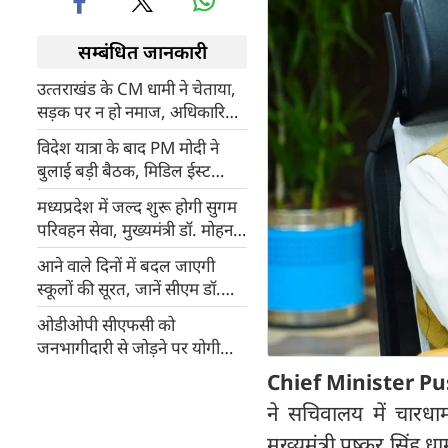
सम्बंधित जानकारी
उत्‍तराखंड के CM धामी ने चेताया,
सड़क पर न हो नमाज, अधिकारियों
को दिए निर्देश
विदेश यात्रा के बाद PM मोदी ने
बुलाई बड़ी बैठक, मिडिल ईस्ट
संकट समेत इन मुद्दों पर हुई चर्चा
मध्यप्रदेश में जल्द शुरू होगी सुगम
परिवहन सेवा, मुख्यमंत्री डॉ. मोहन
यादव ने समीक्षा बैठक में दिए निर्देश
आने वाले दिनों में बदल जाएगी
स्कूलों की सूरत, जानें सीएम डॉ.
मोहन ने बनाया क्या प्लान?
ओडीओपी सीएफसी को
जनभागीदारी से जोड़ने पर योगी
सरकार का जोर
Chief Minister P
ने सचिवालय में चारधाम
मुख्यमंत्री पुष्कर सिंह ध