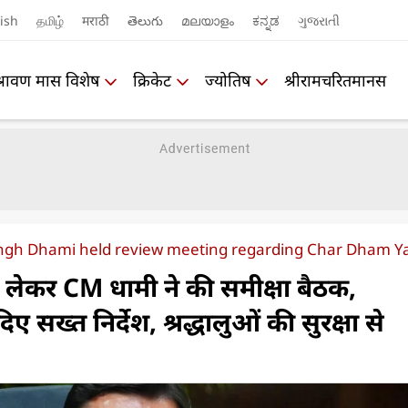
ish
தமிழ்
मराठी
తెలుగు
മലയാളം
ಕನ್ನಡ
ગુજરાતી
श्रावण मास विशेष
क्रिकेट
ज्योतिष
श्रीरामचरितमानस
ingh Dhami held review meeting regarding Char Dham Y
ो लेकर CM धामी ने की समीक्षा बैठक,
 सख्त निर्देश, श्रद्धालुओं की सुरक्षा से