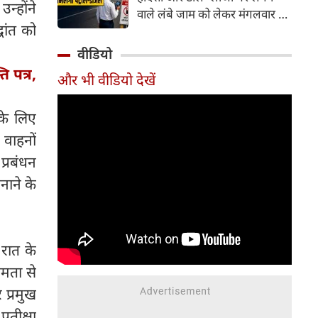
न्होंने
वाले लंबे जाम को लेकर मंगलवार को
धांत को
गंभीर चिंता जताई। कोर्ट ने केंद्र
सरकार को चुनिंदा राष्ट्रीय राजमार्गों
वीडियो
पर पायलट प्रोजेक्ट शुरू करने का
ि पत्र,
और भी वीडियो देखें
निर्देश दिया है। इसके तहत पारंपरिक
टोल प्लाजा की जगह Automatic
Number Plate Recognition
 के लिए
(ANPR) जैसी तकनीक आधारित
 वाहनों
ऑटोमैटिक व्हीकल डिटेक्शन सिस्टम
प्रबंधन
लागू करने की योजना है, जिससे
नाने के
वाहनों को टोल भुगतान के लिए
रुकना न पड़े।
 रात के
षमता से
 प्रमुख
रतीक्षा