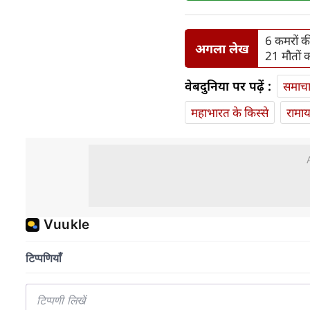
6 कमरों क
अगला लेख
21 मौतों क
वेबदुनिया पर पढ़ें :
समाच
महाभारत के किस्से
रामा