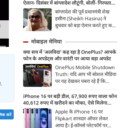
यह टक्कर करीब 8,700 किलोमीटर
ऐलान- दिसंबर में बांग्लादेश लौटूंगी, बोलीं- गिरफ्तारी
प्रति घंटे की रफ्तार से हुई।
या मौत का भी डर नहीं, भारत ने कार्यक्रम से क्यों
बांग्लादेश की पूर्व प्रधानमंत्री शेख
बनाई दूरी
हसीना (Sheikh Hasina) ने
बुधवार को बड़ा ऐलान करते हुए कहा
M
कि वे दिसंबर 2026 में अपने देश
लौटना चाहती हैं। नई दिल्ली से अपने
मोबाइल मेनिया
पहले वर्चुअल मीडिया संबोधन में
क्या सच में 'अलविदा' कह रहा है OnePlus? आपके
हसीना ने कहा कि उन्हें पता है कि
फोन के अपडेट्स और वारंटी पर आया बड़ा अपडेट
वापसी पर गिरफ्तारी, जेल या जान
को खतरा हो सकता है, लेकिन वह इन
OnePlus Mobile Shutdown
आशंकाओं के कारण अपने लोगों से
Truth: यदि आप भी सोशल मीडिया
दूर नहीं रह सकतीं।
पर यह देखकर घबरा रहे हैं कि
स,
"OnePlus मोबाइल बंद हो रहा है",
तो थोड़ा ठहरिए! टेक वर्ल्ड में किसी
iPhone 16 पर बड़ी डील, 67,900 रुपए वाला फोन
समय 'फ्लैगशिप किलर' के नाम से
40,612 रुपए में खरीदने का मौका, ऐसे मिलेगा
मशहूर इस ब्रांड को लेकर इंटरनेट पर
डिस्काउंट
Apple के iPhone 16 पर
िक करें
लगातार कयासबाजी का दौर जारी है।
Flipkart शानदार ऑफर लेकर
आया है। ई-कॉमर्स प्लेटफॉर्म पर