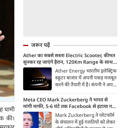
जरूर पढ़ें
Ather का सबसे सस्ता Electric Scooter, कीमत
सुनकर रह जाएंगे हैरान, 120Km Range के साथ
आएगा Konarc
Ather Energy भारतीय इलेक्ट्रिक
स्कूटर बाजार में अपनी पकड़ मजबूत
करने की तैयारी में है। कंपनी ने अपने
नए EL Platform आधारित फैमिली
इलेक्ट्रिक स्कूटर का पहला वीडियो
Meta CEO Mark Zuckerberg ने भारत से
टीजर जारी कर दिया है। इस नए
मांगी माफी, 5-6 घंटे तक Facebook से हटाया गया
िंह धामी
इलेक्ट्रिक स्कूटर का नाम Ather
था PM Modi का वीडियो
Mark Zuckerberg ने प्लेटफॉर्म
ठक की।
Konarc बताया गया है। कंपनी इसे
के संचालन में हुई गलतियों को लेकर
29 अगस्त 2026 को होने वाले
षा सरकार