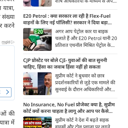
शीर्ष अधिकारियों के माध्यम से अपनी
Ather Annual Community
 यात्रा,
माफी पहुंचाई। सूत्रों ने बताया कि
Day के दौरान भारतीय बाजार में पेश
बैठक के दौरान Meta ने यह भी
 संख्या
E20 Petrol : क्या सरकार ला रही है Flex-Fuel
करेगी।
स्वीकार किया कि कुछ खास तरह के
वाहनों के लिए नई पॉलिसी? सरकार ने दिया बड़ा
ार करने
कंटेंट को ज्यादा लोगों तक पहुंचाने के
अपडेट
अगर आप पेट्रोल कार या बाइक
लिए बड़ी रकम का भुगतान किया
चलाते हैं और E20 Petrol यानी 20
गया था। सूत्र के मुताबिक, Meta ने
प्रतिशत एथनॉल मिश्रित पेट्रोल के
गलती स्वीकार करते हुए माफी मांगी
इस्तेमाल को लेकर चिंतित हैं, तो
और इस पर अफसोस जताया।
आपके लिए बड़ी खबर है। भारी
CJP प्रोस्टेट पर बोले CJI- युवाओं की बात सुननी
उद्योग मंत्रालय ने स्पष्ट किया है कि
चाहिए, हिंसा का जवाब हिंसा नहीं हो सकता
20 प्रतिशत से अधिक एथनॉल
सुप्रीम कोर्ट ने बुधवार को छात्र
मिश्रित ईंधन पर चलने वाले Flex-
प्रदर्शनकारियों से जुड़े एक मामले की
Fuel वाहनों को बढ़ावा देने के लिए
सुनवाई के दौरान अधिकारियों और
सरकार ने अलग से कोई राष्ट्रीय नीति
सुरक्षा बलों से संयम बरतने की सलाह
नहीं बनाई है। मंत्रालय ने यह भी स्पष्ट
दी। कोर्ट ने कहा कि युवा छात्रों के
No Insurance, No Fuel प्रोजेक्ट क्या है, सुप्रीम
किया कि Flex-Fuel और Electric
विरोध प्रदर्शन के दौरान हिंसा रोकने के
कोर्ट क्यों करना चाहता है लागू और आप पर कैसे
थाओं की
Vehicles को प्रोत्साहित करने को
लिए अगर हिंसक तरीके अपनाए गए,
पड़ेगा असर
सुप्रीम कोर्ट ने देश में बढ़ते सड़क
लेकर उसने फिलहाल कोई अलग
्रा में
तो इससे स्थिति और बिगड़ सकती है।
हादसों और टोल प्लाजा पर लगने
अध्ययन नहीं कराया है।