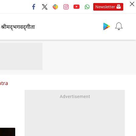
Newsletter
श्रीमद्‍भगवद्‍गीता
atra