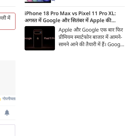
iPhone 16 के 128GB मॉडल की
कीमत सीधे डिस्काउंट के बाद
iPhone 18 Pro Max vs Pixel 11 Pro XL:
ली में
67,900 रुपए हो गई है। वहीं, अगर
अगस्त में Google और सितंबर में Apple की
ग्राहक एक्सचेंज ऑफर और चुनिंदा
टक्कर, जानें कौन होगा सबसे दमदार?
Apple और Google एक बार फिर
बैंक कार्ड के डिस्काउंट का फायदा
प्रीमियम स्मार्टफोन बाजार में आमने-
उठाते हैं, तो इस फोन को प्रभावी तौर
सामने आने की तैयारी में हैं। Google
पर सिर्फ 40,612 रुप में खरीदा जा
का नया Pixel 11 Pro XL अगस्त
सकता है।
में लॉन्च होने की उम्मीद है, जबकि
Apple सितंबर में iPhone 18
Pro Max पेश कर सकता है। दोनों
फोन में इस बार बड़े डिजाइन बदलाव
के बजाय हार्डवेयर और सॉफ्टवेयर में
कई अहम अपग्रेड देखने को मिल
सकते हैं।