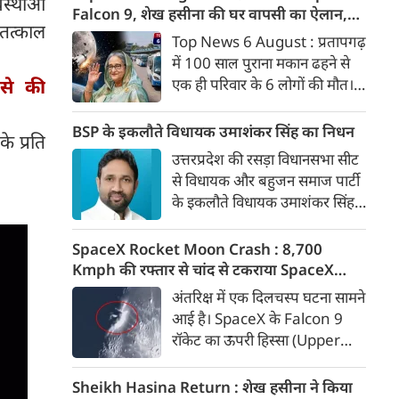
स्थाओं
के सभी सात सदस्य एक ही कमरे में
Falcon 9, शेख हसीना की घर वापसी का ऐलान,
 तत्काल
सो रहे थे और मलबे के नीचे दब गए।
MP में बस किराया बढ़ा
Top News 6 August : प्रतापगढ़
मरने वालों में एक दंपती, उनका बेटा,
में 100 साल पुराना मकान ढहने से
बहू और दो बच्चे शामिल हैं।
एक ही परिवार के 6 लोगों की मौत।
 से की
चांद से टकराया स्पेस एक्स का
फाल्कन 9। बांग्लादेश लौटेंगी शेख
BSP के इकलौते विधायक उमाशंकर सिंह का निधन
के प्रति
हसीना। मध्य प्रदेश में महंगा हुआ बस
उत्तरप्रदेश की रसड़ा विधानसभा सीट
का सफर। अमेरिकी राष्‍ट्रपति डोनाल्ड
से विधायक और बहुजन समाज पार्टी
ट्रंप के हेलीकॉप्टर संचालन में चूक हो
के इकलौते विधायक उमाशंकर सिंह
गई। 6 अगस्त की बड़ी खबरें :
का निधन हो गया है। वे बलिया जिले
की रसड़ा विधानसभा सीट से विधायक
SpaceX Rocket Moon Crash : 8,700
थे। उमाशंकर सिंह पिछले कुछ समय
Kmph की रफ्तार से चांद से टकराया SpaceX
से गंभीर बीमारी से पीड़ित थे।
रॉकेट का हिस्सा, वैज्ञानिकों ने टेलीस्कोप से रखी
अंतरिक्ष में एक दिलचस्प घटना सामने
नजर, देखें Video
आई है। SpaceX के Falcon 9
रॉकेट का ऊपरी हिस्सा (Upper
Stage) चांद की सतह से टकरा गया
है। वैज्ञानिकों के अनुमान के मुताबिक,
Sheikh Hasina Return : शेख हसीना ने किया