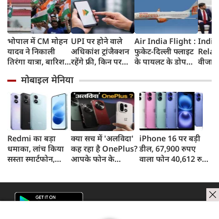
भोपाल में CM मोहन
UPI पर होने वाले
Air India Flight :
India
यादव ने निकाली
अधिकांश ट्रांजैक्शन
फुकेट-दिल्ली फ्लाइट
Relat
तिरंगा यात्रा, बारिश
रहेंगे फ्री, किन पर
के पायलट के डोप
वीजा 
में भी सैकड़ों युवाओं
लगेगा टैक्स, सरकार
टेस्ट पर एयर इंडिया ने
इमिग्रे
मोबाइल मेनिया
ने दिखाया देशभक्ति
ने दिया बड़ा अपडेट
कहा- रिपोर्ट नहीं
अलावा
का जज्बा
मिली, टिप्पणी की
अमेरिक
स्थिति में नहीं
जेडी वें
की चर्च
Redmi का बड़ा
क्या सच में 'अलविदा'
iPhone 16 पर बड़ी
धमाका, लांच किया
कह रहा है OnePlus?
डील, 67,900 रुपए
सस्ता स्मार्टफोन,
आपके फोन के
वाला फोन 40,612 रुपए
8,000mAh बैटरी
अपडेट्स और वारंटी पर
में खरीदने का मौका, ऐसे
और 50MP कैमरा
आया बड़ा अपडेट
मिलेगा डिस्काउंट