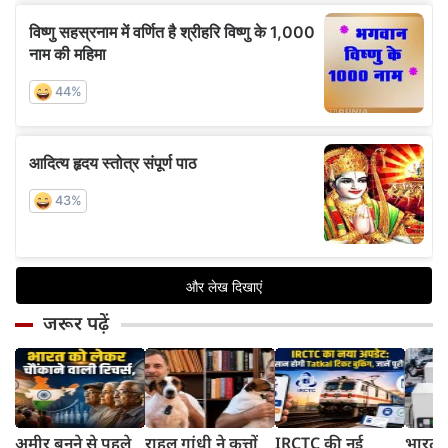
जरूर पढ़ें
अमीर बनने से पहले
राहुल गांधी ने कुत्तों
IRCTC की नई
भारत म