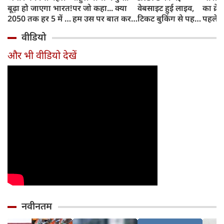
बूढ़ा हो जाएगा भारत!
पर जो कहा... क्या
वेबसाइट हुई लाइव,
का क्रे
2050 तक हर 5 में 1
हम उस पर बात कर
टिकट बुकिंग से पहले
पहले जा
भारतीय होगा 60
सकते हैं?
करना होगा ये जरूरी
वाहनों 
वीडियो
साल से ज्यादा उम्र का
काम, जानें पूरा
और इन
तरीका
और भी वीडियो देखें
नवीनतम