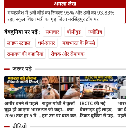
अगला लेख
मध्यप्रदेश में 5वीं बोर्ड का रिजल्ट 95% और 8वीं का 93.83%
रहा, स्कूल शिक्षा मंत्री का गृह जिला नरसिंहपुर टॉप पर
वेबदुनिया पर पढ़ें :
समाचार
बॉलीवुड
ज्योतिष
लाइफ स्‍टाइल
धर्म-संसार
महाभारत के किस्से
रामायण की कहानियां
रोचक और रोमांचक
जरूर पढ़ें
अमीर बनने से पहले
राहुल गांधी ने कुत्तों
IRCTC की नई
भारत म
बूढ़ा हो जाएगा भारत!
पर जो कहा... क्या
वेबसाइट हुई लाइव,
का क्रे
2050 तक हर 5 में 1
हम उस पर बात कर
टिकट बुकिंग से पहले
पहले जा
भारतीय होगा 60
सकते हैं?
करना होगा ये जरूरी
वाहनों 
वीडियो
साल से ज्यादा उम्र का
काम, जानें पूरा
और इन