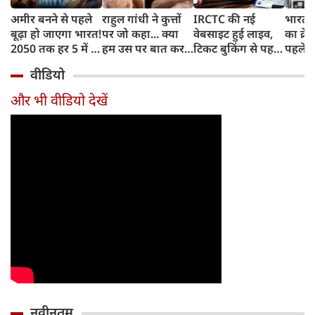
अमीर बनने से पहले
राहुल गांधी ने कुत्तों
IRCTC की नई
भारत म
बूढ़ा हो जाएगा भारत!
पर जो कहा... क्या
वेबसाइट हुई लाइव,
का क्रे
2050 तक हर 5 में 1
हम उस पर बात कर
टिकट बुकिंग से पहले
पहले जा
भारतीय होगा 60
सकते हैं?
करना होगा ये जरूरी
वाहनों 
वीडियो
साल से ज्यादा उम्र का
काम, जानें पूरा
और इन
तरीका
और भी वीडियो देखें
नवीनतम