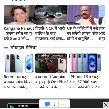
Kangana Ranaut
दिल्ली-NCR में भारी
UP के कॉलेजों में नशे
झारखंड
: कंगना रनौत का यू-
बारिश के बाद
पर लगेगी लगाम, रोज
आंदोलन
टर्न! Gen Z को
हाहाकार, कई इलाकों
होगी नशामुक्ति
राहुल ग
बताया भारत की
में जलभराव, घंटों
शपथ; कैंपस के 500
बोले '
मोबाइल मेनिया
'सबसे बड़ी ताकत',
जाम में फंसे लोग,
मीटर दायरे में बिक्री
सिस्टम
कुछ दिन पहले
सड़कों पर भरा कमर
पर सख्ती
चुका है
प्रदर्शनकारियों को
तक पानी
कहा था 'जेनरेशन
गटर'
Redmi का बड़ा
क्या सच में 'अलविदा'
iPhone 16 पर बड़ी
धमाका, लांच किया
कह रहा है OnePlus?
डील, 67,900 रुपए
सस्ता स्मार्टफोन,
आपके फोन के
वाला फोन 40,612 रुपए
8,000mAh बैटरी
अपडेट्स और वारंटी पर
में खरीदने का मौका, ऐसे
और 50MP कैमरा
आया बड़ा अपडेट
मिलेगा डिस्काउंट