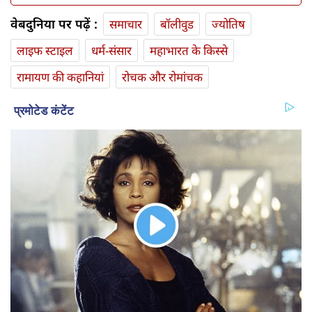
वेबदुनिया पर पढ़ें :
समाचार
बॉलीवुड
ज्योतिष
लाइफ स्‍टाइल
धर्म-संसार
महाभारत के किस्से
रामायण की कहानियां
रोचक और रोमांचक