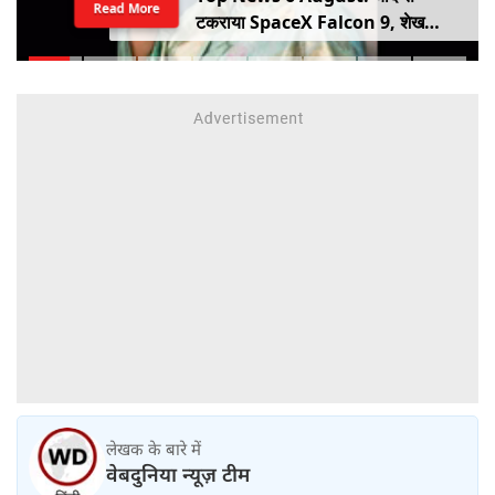
Read More
टकराया SpaceX Falcon 9, शेख
हसीना की घर वापसी का ऐलान, MP में बस
किराया बढ़ा
लेखक के बारे में
वेबदुनिया न्यूज़ टीम