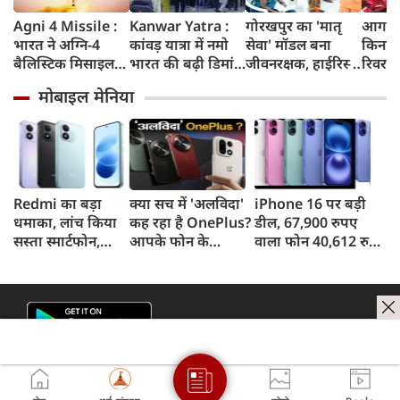
Agni 4 Missile :
Kanwar Yatra :
गोरखपुर का 'मातृ
आगरा म
भारत ने अग्नि-4
कांवड़ यात्रा में नमो
सेवा' मॉडल बना
किनारे
बैलिस्टिक मिसाइल
भारत की बढ़ी डिमांड,
जीवनरक्षक, हाईरिस्क
रिवर फ्
का सफल परीक्षण
गाजियाबाद समेत
गर्भवती महिलाओं के
करोड़ 
मोबाइल मेनिया
किया, 4,000 KM
कई स्टेशनों पर 50%
इलाज से बची 77
करेगी 
तक मारक क्षमता
तक बढ़ी यात्रियों की
जिंदगियां
मिलेंग
संख्या
सुविधा
Redmi का बड़ा
क्या सच में 'अलविदा'
iPhone 16 पर बड़ी
धमाका, लांच किया
कह रहा है OnePlus?
डील, 67,900 रुपए
सस्ता स्मार्टफोन,
आपके फोन के
वाला फोन 40,612 रुपए
8,000mAh बैटरी
अपडेट्स और वारंटी पर
में खरीदने का मौका, ऐसे
और 50MP कैमरा
आया बड़ा अपडेट
मिलेगा डिस्काउंट