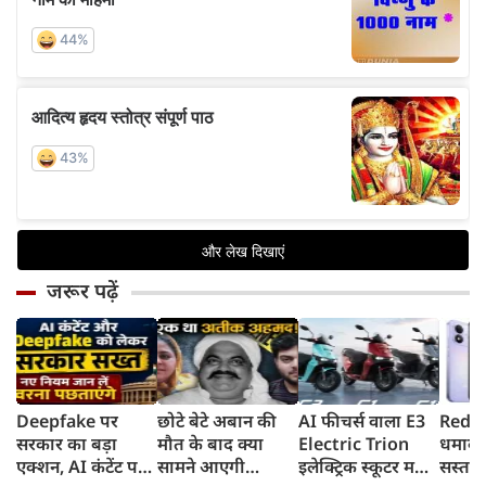
जरूर पढ़ें
Deepfake पर
छोटे बेटे अबान की
AI फीचर्स वाला E3
Redmi
सरकार का बड़ा
मौत के बाद क्या
Electric Trion
धमाका
एक्शन, AI कंटेंट पर
सामने आएगी
इलेक्ट्रिक स्कूटर मचा
सस्ता स