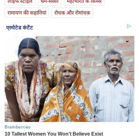
लाइफ स्‍टाइल
धर्म-संसार
महाभारत के किस्से
रामायण की कहानियां
रोचक और रोमांचक