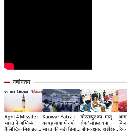
वरना पछताएंगे
तो हो जाएंगे हैरान
नवीनतम
Agni 4 Missile :
Kanwar Yatra :
गोरखपुर का 'मातृ
आगरा म
भारत ने अग्नि-4
कांवड़ यात्रा में नमो
सेवा' मॉडल बना
किनारे
बैलिस्टिक मिसाइल
भारत की बढ़ी डिमांड,
जीवनरक्षक, हाईरिस्क
रिवर फ्