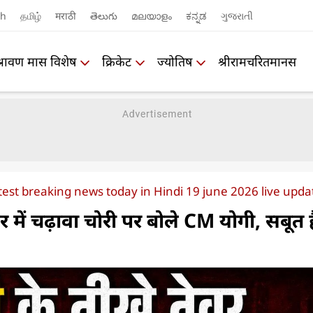
sh
தமிழ்
मराठी
తెలుగు
മലയാളം
ಕನ್ನಡ
ગુજરાતી
श्रावण मास विशेष
क्रिकेट
ज्योतिष
श्रीरामचरितमानस
test breaking news today in Hindi 19 june 2026 live upda
र में चढ़ावा चोरी पर बोले CM योगी, सबूत ह