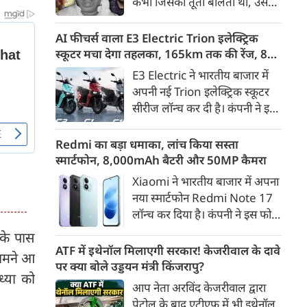
कभी जिसकी तूती बोलती थी, उस
गैरकानूनी जानकारी हटाने की
पूर्व सांसद और माफिया अतीक
समयसीमा 36 घंटे से घटाकर 3 घंटे
अहमद के कुनबे पर कानून और
AI फीचर्स वाला E3 Electric Trion इलेक्ट्रिक
कर दी गई है।
किस्मत की दोहरी मार पड़ रही है।
स्कूटर मचा देगा तहलका, 165km तक की रेंज, 8
जिस झांसी जिले में अप्रैल 2023 में
साल की बैटरी वारंटी, कीमत जानेंगे तो हो जाएंगे
E3 Electric ने भारतीय बाजार में
अतीक के एनकाउंटर में मारे गए बेटे
हैरान
अपनी नई Trion इलेक्ट्रिक स्कूटर
असद की सांसें थमी थीं, उसी झांसी में
सीरीज लॉन्च कर दी है। कंपनी ने इसे
अब उसके छोटे बेटे अबान की भीषण
तीन वेरिएंट C1, C1x और C2 में
सड़क दुर्घटना में जान चली गई है।
पेश किया है। Trion की शुरुआती
Redmi का बड़ा धमाका, लांच किया सस्ता
कीमत 99,999 रुपए (एक्स-शोरूम,
स्मार्टफोन, 8,000mAh बैटरी और 50MP कैमरा
बेंगलुरु) रखी गई है। फिलहाल इसकी
Xiaomi ने भारतीय बाजार में अपना
बुकिंग बेंगलुरु के ग्राहकों के लिए
नया स्मार्टफोन Redmi Note 17
कंपनी की आधिकारिक वेबसाइट के
लॉन्च कर दिया है। कंपनी ने इस फोन
जरिए शुरू की गई है। आने वाले समय
को TrueColour AMOLED
 के पास
में इसे दूसरे शहरों में भी उपलब्ध
डिस्प्ले, 8,000mAh की बड़ी बैटरी
ATF में इथेनॉल मिलाएगी सरकार! केजरीवाल के दावे
कराया जाएगा।
सामने आ
और Qualcomm Snapdragon
पर क्या बोले उड्डयन मंत्री किंजरापु?
ध्या को
चिपसेट के साथ पेश किया है। फोन में
आप नेता अरविंद केजरीवाल द्वारा
50MP का मेन कैमरा दिया गया है।
पेट्रोल के बाद एटीएफ में भी इथेनॉल