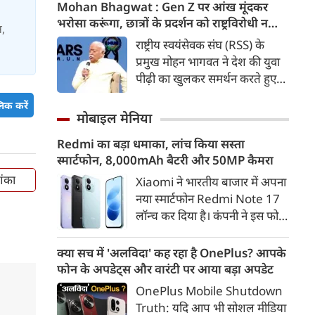
कड़ी में अब ताजनगरी में यमुना नदी
Mohan Bhagwat : Gen Z पर आंख मूंदकर
के किनारों को खूबसूरत, प्रदूषण मुक्त
भरोसा करूंगा, छात्रों के प्रदर्शन को राष्ट्रविरोधी न
स,
और उपयोगी बनाने की बड़ी तैयारी
बताएं, RSS प्रमुख मोहन भागवत का बड़ा बयान, चीन
राष्ट्रीय स्वयंसेवक संघ (RSS) के
शुरू हो गई है। आगरा के झलकारी
और पाकिस्तान को लेकर क्या कहा
प्रमुख मोहन भागवत ने देश की युवा
बाई चौराहे से लेकर वेदांत मंदिर के
पीढ़ी का खुलकर समर्थन करते हुए
पास यमुना किनारे (यमुना बैंक साइड)
कहा कि वह Gen Z पर आंख
एक नए और भव्य पार्क का विकास
िक करें
मूंदकर भरोसा करेंगे। उन्होंने कहा कि
मोबाइल मेनिया
किया जा रहा है।
विरोध-प्रदर्शन में शामिल होने वाले
Redmi का बड़ा धमाका, लांच किया सस्ता
छात्रों को राष्ट्रविरोधी नहीं कहा जाना
स्मार्टफोन, 8,000mAh बैटरी और 50MP कैमरा
चाहिए। युवाओं की बात को दबाने के
बजाय उनके साथ संवाद के जरिए
शंका
Xiaomi ने भारतीय बाजार में अपना
उनकी चिंताओं को समझने की
नया स्मार्टफोन Redmi Note 17
जरूरत है।
लॉन्च कर दिया है। कंपनी ने इस फोन
को TrueColour AMOLED
डिस्प्ले, 8,000mAh की बड़ी बैटरी
क्या सच में 'अलविदा' कह रहा है OnePlus? आपके
और Qualcomm Snapdragon
फोन के अपडेट्स और वारंटी पर आया बड़ा अपडेट
चिपसेट के साथ पेश किया है। फोन में
OnePlus Mobile Shutdown
50MP का मेन कैमरा दिया गया है।
Truth: यदि आप भी सोशल मीडिया