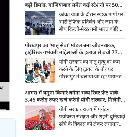
किया। रक्षा मंत्रालय के मुताबिक, यह
बढ़ी डिमांड, गाजियाबाद समेत कई स्टेशनों पर 50%
परीक्षण स्ट्रैटेजिक फोर्सेज कमांड
तक बढ़ी यात्रियों की संख्या
कांवड़ यात्रा के दौरान सड़क मार्गों पर
(SFC) और रक्षा अनुसंधान एवं
भारी ट्रैफिक प्रतिबंध और जाम के
विकास संगठन (DRDO) की ओर से
बीच दिल्ली-मेरठ नमो भारत कॉरिडोर
किया गया।
लाखों यात्रियों के लिए सबसे भरोसेमंद
परिवहन विकल्प बनकर उभरा है।
गोरखपुर का 'मातृ सेवा' मॉडल बना जीवनरक्षक,
तेज़, समयबद्ध और आरामदायक
हाईरिस्क गर्भवती महिलाओं के इलाज से बची 77
सफर के चलते कॉरिडोर के कई
जिंदगियां
योगी सरकार का मातृ मृत्यु दर कम
स्टेशनों पर यात्रियों की संख्या में 40
करने के लिए ट्रायल के तौर पर
से 50 प्रतिशत तक बढ़ गई है।
गोरखपुर में चलाया जा रहा पायलट
प्रोजेक्ट पूरे प्रदेश के लिए नजीर
यम
बनकर उभरा है। मुख्यमंत्री योगी
आगरा में यमुना किनारे बनेगा भव्य रिवर फ्रंट पार्क,
आदित्यनाथ के निर्देश पर पायलट
3.46 करोड़ रुपए खर्च करेगी योगी सरकार; मिलेंगी ये
प्रोजेक्ट ‘मातृ सेवा’ का लक्ष्य हाई
खास सुविधाएं
योगी सरकार राज्य में पर्यटन,
रिस्क गर्भवती केसों को तुरंत बड़े
पर्यावरण संरक्षण और शहरी बुनियादी
अस्पतालों में रेफर कर बचाना है।
ढांचे के विकास को लेकर लगातार
ऐतिहासिक कदम उठा रही है। इसी