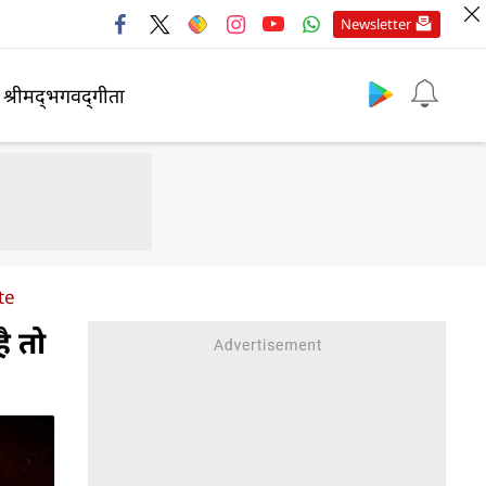
Newsletter
श्रीमद्‍भगवद्‍गीता
te
ै तो