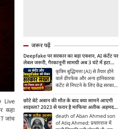
जरूर पढ़ें
Deepfake पर सरकार का बड़ा एक्शन, AI कंटेंट पर
लेबल जरूरी, गैरकानूनी सामग्री अब 3 घंटे में हटानी
होगी, नए नियम जान लें वरना पछताएंगे
कृत्रिम बुद्धिमत्ता (AI) से तैयार होने
वाले डीपफेक और अन्य हानिकारक
कंटेंट से निपटने के लिए केंद्र सरकार
ने नियामक व्यवस्था को और सख्त
किया है। सरकार ने AI से तैयार कंटेंट
छोटे बेटे अबान की मौत के बाद क्या सामने आएगी
 Live
पर स्पष्ट लेबल और पहचान योग्य
शाइस्ता? 2023 से फरार है माफिया अतीक अहमद
 पर कहा
मेटाडेटा उपलब्ध कराना अनिवार्य
की पत्नी
death of Aban Ahmed son
IT जांच
किया है। साथ ही, सरकारी या
of Atiq Ahmed: प्रयागराज में
न्यायालय के आदेश के आधार पर