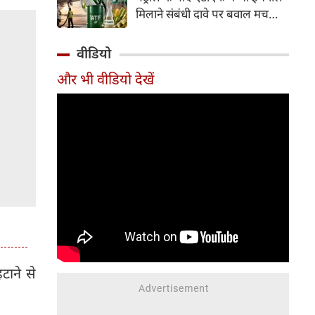
इसके अलावा Redmi Note 17 में
मिलाने संबंधी दावे पर बवाल मच
Corning Gorilla Glass 7i
गया। मोदी सरकार में मंत्री राम मोहन
प्रोटेक्शन, IP65 रेटिंग और मजबूत
नायडू किंजरापु ने इसका खंडन करते
वीडियो
चेसिस जैसे फीचर्स मिलते हैं।
हुए कहा कि सरकार की एटीएफ में
और भी वीडियो देखें
इथेनॉल मिलाने की कोई योजना नहीं
है।
टाने से