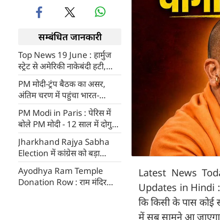
सम्बंधित जानकारी
Top News 19 June : हार्मुज
स्ट्रेट से अमेरिकी नाकेबंदी हटी,
ईरान से वार्ता टली; सोने के आयात
PM मोदी-ट्रंप बैठक का असर,
में 70% गिरावट
अंतिम चरण में पहुंचा भारत-
अमेरिका व्यापार समझौता
PM Modi in Paris : पेरिस में
बोले PM मोदी - 12 साल में दोगुनी
हुई भारत की GDP, एयरपोर्ट और
Jharkhand Rajya Sabha
यूनिवर्सिटी की संख्या में भी बड़ा
Election में कांग्रेस को बड़ा
इजाफा
झटका, NDA समर्थित परिमल
Ayodhya Ram Temple
Latest News Tod
नाथवानी की जीत
Donation Row : राम मंदिर
Updates in Hindi : स
चढ़ावा घोटाले में SIT का बड़ा
कि किसी के पास कोई सब
एक्शन, ट्रस्टी अनिल मिश्रा तलब; 5
में सब सामने आ जाएग
आरोपियों ने खोले कई बड़े नाम