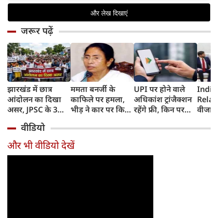
जरूर पढ़ें
झारखंड में छात्र
ममता बनर्जी के
UPI पर होने वाले
India
आंदोलन का दिखा
काफिले पर हमला,
अधिकांश ट्रांजैक्शन
Relat
असर, JPSC के 3
भीड़ ने कार पर किया
रहेंगे फ्री, किन पर
वीजा 
सदस्‍यों ने दिया
पथराव, भाजपा और
लगेगा टैक्स, सरकार
इमिग्रे
वीडियो
इस्‍तीफा, प्रदर्शन को
पुलिस पर लगा यह
ने दिया बड़ा अपडेट
अलावा
लेकर क्या बोले CM
आरोप
अमेरिक
और भी वीडियो देखें
हेमंत सोरेन?
जेडी वें
की चर्च