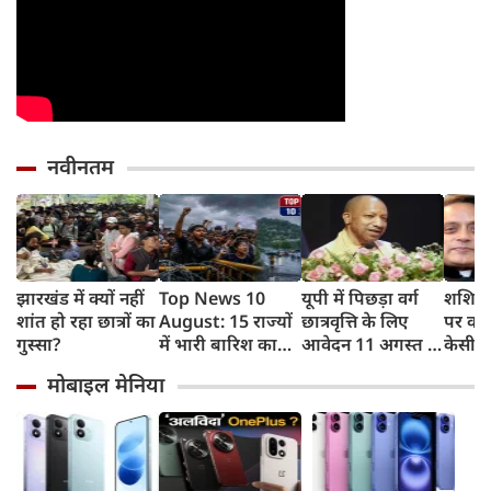
नवीनतम
झारखंड में क्यों नहीं
Top News 10
यूपी में पिछड़ा वर्ग
शशि थ
शांत हो रहा छात्रों का
August: 15 राज्यों
छात्रवृत्ति के लिए
पर कांग
गुस्सा?
में भारी बारिश का
आवेदन 11 अगस्त से,
केसी व
अलर्ट, झारखंड में
21 सितंबर है अंतिम
नसीहत
मोबाइल मेनिया
आज छात्रों का
तिथि, योगी सरकार में
ने कसा
विधानसभा मार्च
छात्रों को मिला
मजबूत सहारा