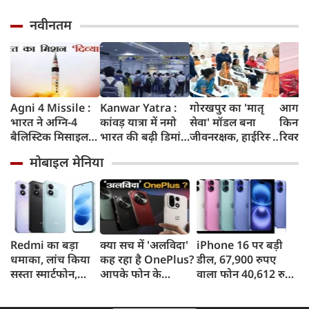
नवीनतम
Agni 4 Missile :
Kanwar Yatra :
गोरखपुर का 'मातृ
आगरा म
भारत ने अग्नि-4
कांवड़ यात्रा में नमो
सेवा' मॉडल बना
किनारे
बैलिस्टिक मिसाइल
भारत की बढ़ी डिमांड,
जीवनरक्षक, हाईरिस्क
रिवर फ्
का सफल परीक्षण
गाजियाबाद समेत
गर्भवती महिलाओं के
करोड़ 
मोबाइल मेनिया
किया, 4,000 KM
कई स्टेशनों पर 50%
इलाज से बची 77
करेगी 
तक मारक क्षमता
तक बढ़ी यात्रियों की
जिंदगियां
मिलेंग
संख्या
सुविधा
Redmi का बड़ा
क्या सच में 'अलविदा'
iPhone 16 पर बड़ी
धमाका, लांच किया
कह रहा है OnePlus?
डील, 67,900 रुपए
सस्ता स्मार्टफोन,
आपके फोन के
वाला फोन 40,612 रुपए
8,000mAh बैटरी
अपडेट्स और वारंटी पर
में खरीदने का मौका, ऐसे
और 50MP कैमरा
आया बड़ा अपडेट
मिलेगा डिस्काउंट