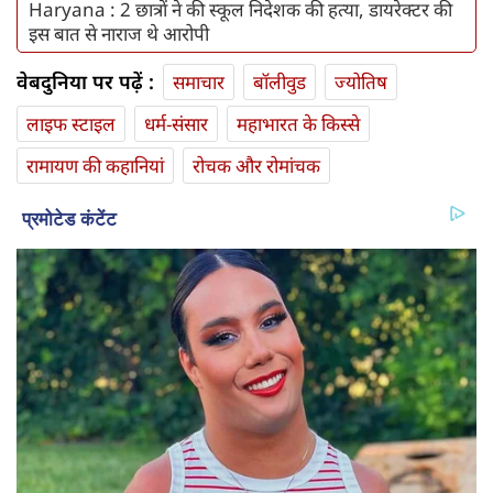
Haryana : 2 छात्रों ने की स्कूल निदेशक की हत्या, डायरेक्‍टर की
इस बात से नाराज थे आरोपी
वेबदुनिया पर पढ़ें :
समाचार
बॉलीवुड
ज्योतिष
लाइफ स्‍टाइल
धर्म-संसार
महाभारत के किस्से
रामायण की कहानियां
रोचक और रोमांचक