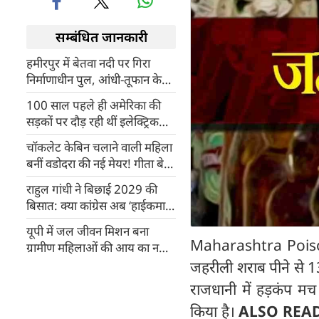
सम्बंधित जानकारी
हमीरपुर में बेतवा नदी पर गिरा
निर्माणाधीन पुल, आंधी-तूफान के
बीच मलबे में दबे मजदूर, 6 की मौत
100 साल पहले ही अमेरिका की
सड़कों पर दौड़ रही थीं इलेक्ट्रिक
कारें (EV), कैसे गायब हो गईं?
चॉकलेट केबिन चलाने वाली महिला
चौंकाने वाला सच
बनीं वडोदरा की नई मेयर! गीता बेन
मकवाना की प्रेरणादायक कहानी
राहुल गांधी ने बिछाई 2029 की
जीत लेगी आपका दिल
बिसात: क्‍या कांग्रेस अब ‘हाईकमान
मॉडल’ छोड़ क्षेत्रीय चेहरों पर
यूपी में जल जीवन मिशन बना
लगाएगी दांव?
Maharashtra Poisonou
ग्रामीण महिलाओं की आय का नया
जरिया
जहरीली शराब पीने से 13 
राजधानी में हड़कंप मच 
किया है।
ALSO REA