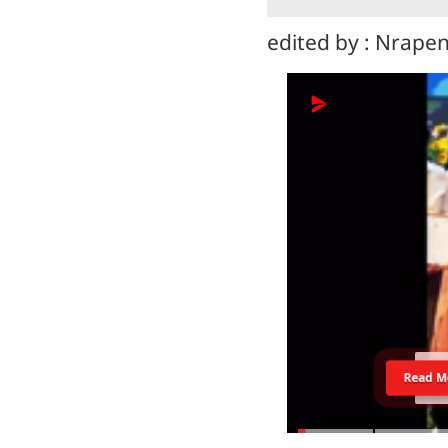
edited by : Nrap
Read M