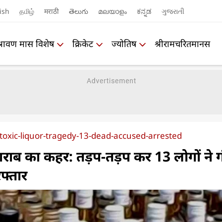
ish
தமிழ்
मराठी
తెలుగు
മലയാളം
ಕನ್ನಡ
ગુજરાતી
श्रावण मास विशेष
क्रिकेट
ज्योतिष
श्रीरामचरितमानस
oxic-liquor-tragedy-13-dead-accused-arrested
 शराब का कहर: तड़प-तड़प कर 13 लोगों ने ग
फ्तार