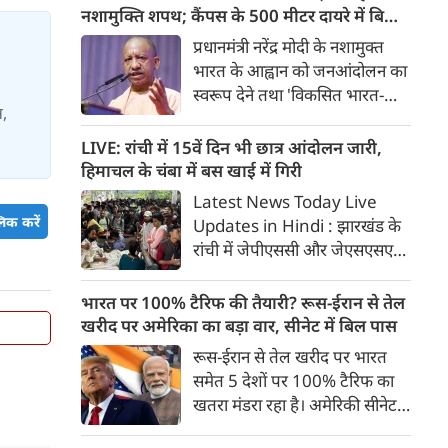
होंगी। मुंबई-अहमदाबाद यात्रा महज
नशामुक्ति शपथ; कैंपस के 500 मीटर दायरे में बिक्री
2 घंटे 15 मिनट में पूरी होगी।
पर सख्ती
प्रधानमंत्री नरेंद्र मोदी के नशामुक्त
भारत के आह्वान को जनआंदोलन का
स्वरूप देने तथा 'विकसित भारत-
स,
विकसित उत्तर प्रदेश' के संकल्प को
साकार करने के उद्देश्य से योगी
LIVE: रांची में 15वें दिन भी छात्र आंदोलन जारी,
सरकार सभी उच्च शिक्षण संस्थानों में
हिमाचल के चंबा में बस खाई में गिरी
व्यापक नशामुक्ति अभियान
Latest News Today Live
चलाएगी। विधानसभा परिसर में उच्च
िक करें
Updates in Hindi : झारखंड के
शिक्षा मंत्री योगेंद्र उपाध्याय की
रांची में जेपीएससी और जेएसएसएसी
अध्यक्षता में प्रदेश के सभी राजकीय
परीक्षा में धांधली के खिलाफ छात्र
विश्वविद्यालयों के कुलसचिवों एवं
आंदोलन का आज 15वां दिन है। कुछ
भारत पर 100% टैरिफ की तैयारी? रूस-ईरान से तेल
परीक्षा नियंत्रकों की महत्वपूर्ण बैठक
ही देर में फिर सर्किट हाउस में सरकार
खरीद पर अमेरिका का बड़ा वार, सीनेट में बिल पास
आयोजित की गई।
और छात्रों के प्रतिनिधिमंडल के बीच
रूस-ईरान से तेल खरीद पर भारत
बात होगी। पल पल की जानकारी...
समेत 5 देशों पर 100% टैरिफ का
खतरा मंडरा रहा है। अमेरिकी सीनेट ने
इस संबंध में बिल को मंजूरी दे दी है।