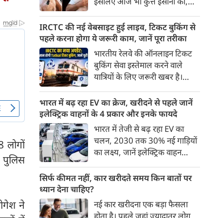
इसलिए आज भी कुत्ते इंसानों को,
पहुंच रहा है।
इंसानों से बेहतर समझते हैं। जब हम
भू-राजनीति से लेकर कृत्रिम
IRCTC की नई वेबसाइट हुई लाइव, टिकट बुकिंग से
बुद्धिमत्ता, जलवायु परिवर्तन से लेकर
पहले करना होगा ये जरूरी काम, जानें पूरा तरीका
क्रिकेट तक हर विषय पर बहस कर
भारतीय रेलवे की ऑनलाइन टिकट
सकते हैं, तो उस जीव पर भी एक
बुकिंग सेवा इस्तेमाल करने वाले
गंभीर चर्चा बनती है जिसने किसी भी
यात्रियों के लिए जरूरी खबर है।
सभ्यता से पहले इंसान का साथ चुना
IRCTC ने अपनी नई टिकट बुकिंग
था। दुर्भाग्य यह है कि आज कुत्तों के
वेबसाइट का बीटा वर्जन लॉन्च कर
भारत में बढ़ रहा EV का क्रेज, खरीदने से पहले जानें
बारे में हमारी राय पशु-चिकित्सकों,
दिया है। करीब 24 साल पुराने
इलेक्ट्रिक वाहनों के 4 प्रकार और इनके फायदे
व्यवहार वैज्ञानिकों या विशेषज्ञों से
इंटरफेस के बाद वेबसाइट को नए
भारत में तेजी से बढ़ रहा EV का
कम... और व्हाट्सऐप यूनिवर्सिटी से
डिजाइन और कई नए फीचर्स के साथ
चलन, 2030 तक 30% नई गाड़ियों
ज़्यादा बनती है।
8 लोगों
अपडेट किया गया है।
का लक्ष्य, जानें इलेक्ट्रिक वाहन
। पुलिस
कितने प्रकार के होते हैं और क्या है
200 अरब रुपए का मौका
सिर्फ कीमत नहीं, कार खरीदते समय किन बातों पर
ध्यान देना चाहिए?
ोगेश ने
नई कार खरीदना एक बड़ा फैसला
होता है। पहले जहां ज़्यादातर लोग