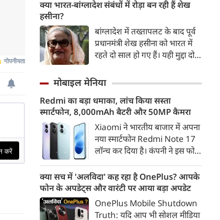
अगर कांग्रेस से भी इस बिल को
क्या भारत-बांग्लादेश संबंधों में रोड़ा बन रही हैं शेख
मंजूरी मिल जाती है तो इसे राष्‍ट्रपति
हसीना?
डोनाल्ड ट्रंप के हस्ताक्षर के बाद
बांग्लादेश में तख्तापलट के बाद पूर्व
अमेरिका रूस-ईरान से तेल खरीद पर
प्रधानमंत्री शेख हसीना को भारत में
भारत पर 100% टैरिफ का रास्ता
रहते दो साल हो गए हैं। यही मुद्दा दोनों
साफ हो जाएगा।
देशों के आपसी संबंधों की राह में
सबसे बड़ा रोड़ा बना हुआ है। शेख
मोबाइल मेनिया
हसीना दोनों देशों के लिए बेहद अहम
Redmi का बड़ा धमाका, लांच किया सस्ता
हैं।
स्मार्टफोन, 8,000mAh बैटरी और 50MP कैमरा
Xiaomi ने भारतीय बाजार में अपना
नया स्मार्टफोन Redmi Note 17
लॉन्च कर दिया है। कंपनी ने इस फोन
को TrueColour AMOLED
डिस्प्ले, 8,000mAh की बड़ी बैटरी
क्या सच में 'अलविदा' कह रहा है OnePlus? आपके
और Qualcomm Snapdragon
फोन के अपडेट्स और वारंटी पर आया बड़ा अपडेट
चिपसेट के साथ पेश किया है। फोन में
OnePlus Mobile Shutdown
50MP का मेन कैमरा दिया गया है।
Truth: यदि आप भी सोशल मीडिया