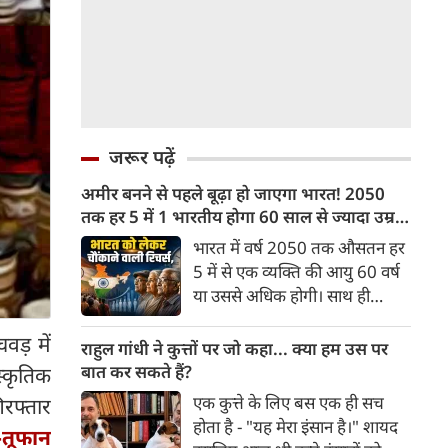
जरूर पढ़ें
अमीर बनने से पहले बूढ़ा हो जाएगा भारत! 2050
तक हर 5 में 1 भारतीय होगा 60 साल से ज्यादा उम्र
का
भारत में वर्ष 2050 तक औसतन हर
5 में से एक व्यक्ति की आयु 60 वर्ष
या उससे अधिक होगी। साथ ही
लगभग 10 में से 7 बुजुर्ग ग्रामीण
ड़ में
भारत में रहेंगे। ‘ट्रांसफॉर्म रूरल
राहुल गांधी ने कुत्तों पर जो कहा... क्या हम उस पर
इंडिया’ (टीआरआई) की रिचर्स के
बात कर सकते हैं?
स्कृतिक
अनुसार भारत विकसित देशों के
एक कुत्ते के लिए बस एक ही सच
िरफ्तार
विपरीत समृद्ध बनने से पहले ही वृद्ध
होता है - "यह मेरा इंसान है।" शायद
ी-तूफान
होती आबादी वाले देश की श्रेणी में