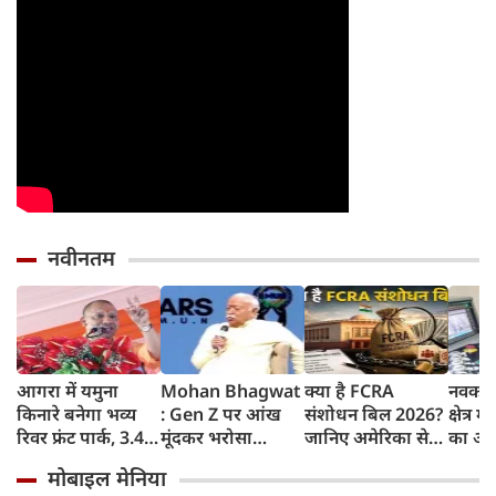
नवीनतम
आगरा में यमुना
Mohan Bhagwat
क्या है FCRA
नवकरण
किनारे बनेगा भव्य
: Gen Z पर आंख
संशोधन बिल 2026?
क्षेत्र म
रिवर फ्रंट पार्क, 3.46
मूंदकर भरोसा
जानिए अमेरिका से
का अग्
करोड़ रुपए खर्च
करूंगा, छात्रों के
लेकर मिजोरम के CM
मुख्यमं
मोबाइल मेनिया
करेगी योगी सरकार;
प्रदर्शन को राष्ट्रविरोधी
क्यों हैं चिंतित
यादव