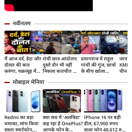
नवीनतम
मैं आज दर्द, डेटा और
रांची छात्र आंदोलन:
प्रयागराज में राहुल
जापान
दौलत की बात
दूसरे दौर भी नहीं
गांधी की गूंज, छात्रों
KMPH 
करुंगा, चक्रव्यूह में
निकला बातचीत का
के बीच खोला
चीन क
फंसे हैं देश के छात्र,
कोई नतीजा, MLA
रोजगार के '5 बंद
टाइफून
मोबाइल मेनिया
रील नशा है, छात्रों की
जयराम महतो ने
दरवाजों' का सच
में अलर
गूंज में बोले राहुल
किया अनशन का
स्कूल बं
गांधी
ऐलान
Redmi का बड़ा
क्या सच में 'अलविदा'
iPhone 16 पर बड़ी
धमाका, लांच किया
कह रहा है OnePlus?
डील, 67,900 रुपए
सस्ता स्मार्टफोन,
आपके फोन के
वाला फोन 40,612 रुपए