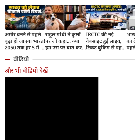
अमीर बनने से पहले
राहुल गांधी ने कुत्तों
IRCTC की नई
भारत म
बूढ़ा हो जाएगा भारत!
पर जो कहा... क्या
वेबसाइट हुई लाइव,
का क्रे
2050 तक हर 5 में 1
हम उस पर बात कर
टिकट बुकिंग से पहले
पहले जा
भारतीय होगा 60
सकते हैं?
करना होगा ये जरूरी
वाहनों 
वीडियो
साल से ज्यादा उम्र का
काम, जानें पूरा
और इन
तरीका
और भी वीडियो देखें