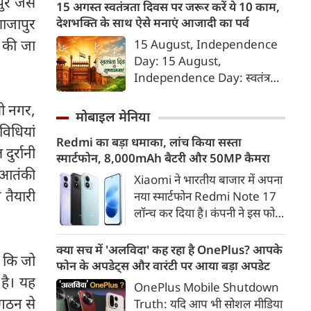
ुर जैसे
को फंसाना, फिर धमकी देकर
15 अगस्त स्वतंत्रता दिवस पर जरूर करें ये 10 काम,
ब्‍लेकमेल करना। इसके लिए बहुत
 शाजापुर
देशभक्ति के साथ ऐसे मनाएं आजादी का पर्व
शातिर तरीके से ये हसीना लोगों को
ड की जा
15 August, Independence
अपने जाल में फंसाती थी।
Day: 15 August,
Independence Day: स्वतंत्रता
दिवस या 15 अगस्त सिर्फ एक राष्ट्रीय
ी नगर,
अवकाश नहीं, बल्कि उन शहीदों को
मोबाइल मेनिया
याद करने और उनके बलिदान का
विधियां
Redmi का बड़ा धमाका, लांच किया सस्ता
सम्मान करने का दिन है, जिन्होंने हमें
ुर्रानी
स्मार्टफोन, 8,000mAh बैटरी और 50MP कैमरा
यह आजादी दी। इस दिन को सार्थक
ध आतंकी
बनाने के लिए हमें कुछ खास कार्य
Xiaomi ने भारतीय बाजार में अपना
जरूर करने चाहिए, जिससे हमारे
 तैयारी
नया स्मार्टफोन Redmi Note 17
अंदर राष्ट्रभक्ति की भावना और भी
लॉन्च कर दिया है। कंपनी ने इस फोन
गहरी हो सके।
को TrueColour AMOLED
डिस्प्ले, 8,000mAh की बड़ी बैटरी
क्या सच में 'अलविदा' कह रहा है OnePlus? आपके
 कि जो
और Qualcomm Snapdragon
फोन के अपडेट्स और वारंटी पर आया बड़ा अपडेट
चिपसेट के साथ पेश किया है। फोन में
 है। यह
OnePlus Mobile Shutdown
50MP का मेन कैमरा दिया गया है।
ंगठन से
Truth: यदि आप भी सोशल मीडिया