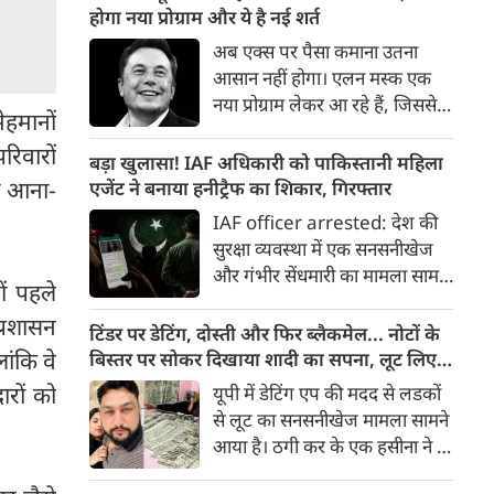
गरिमा, समावेशन के माध्यम से न्याय
होगा नया प्रोग्राम और ये है नई शर्त
पहुंचना है। न्याय, स्वतंत्रता और
अब एक्‍स पर पैसा कमाना उतना
बंधुत्व को लोकतंत्र का आधार बनाया
आसान नहीं होगा। एलन मस्‍क एक
गया है। मध्यस्थता के माध्यम से छोटे-
नया प्रोग्राम लेकर आ रहे हैं, जिससे
छोटे मामलों का निपटारा कर हम केस
ेहमानों
यूजर्स को कंटेंट का पैसा नहीं मिल
पेंडेंसी जैसे गंभीर विषयों पर मंथन
रिवारों
सकेगा। इसके लिए बकायदा एक शर्त
बड़ा खुलासा! IAF अधिकारी को पाकिस्तानी महिला
कर रहे हैं। हमारे लिए न्याय की
रख दी गई है।
 का आना-
एजेंट ने बनाया हनीट्रैफ का शिकार, गिरफ्तार
अवधारणा पंच परमेश्नरों की परंपरा
IAF officer arrested: देश की
रही है, जिन्होंने कभी समझाइश
सुरक्षा व्यवस्था में एक सनसनीखेज
देकर, कभी समझौतों से विवादों को
और गंभीर सेंधमारी का मामला सामने
सहजता से सुलझाया है।
ों पहले
आया है। भारतीय वायुसेना (IAF) के
प्रशासन
एक सेवारत अधिकारी को पाकिस्तानी
टिंडर पर डेटिंग, दोस्ती और फिर ब्लैकमेल... नोटों के
खुफिया एजेंसी (ISI) की महिला
ांकि वे
बिस्तर पर सोकर दिखाया शादी का सपना, लूट लिए 6
एजेंट के मोहपाश (हनीट्रैप) में फंसकर
करोड़ रुपए
ारों को
यूपी में डेटिंग एप की मदद से लडकों
गोपनीय सैन्य जानकारी साझा करने
से लूट का सनसनीखेज मामला सामने
के आरोप में पुलिस ने गिरफ्तार किया
आया है। ठगी कर के एक हसीना ने 6
है।
करोड़ रुपए लूट लिए। डेटिंग पर लोगों