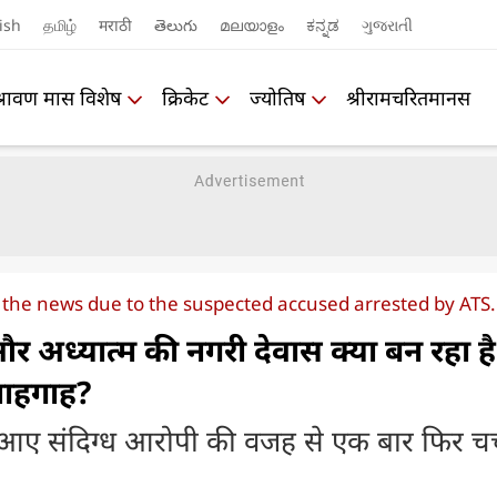
ish
தமிழ்
मराठी
తెలుగు
മലയാളം
ಕನ್ನಡ
ગુજરાતી
श्रावण मास विशेष
क्रिकेट
ज्योतिष
श्रीरामचरितमानस
 the news due to the suspected accused arrested by ATS.
र अध्‍यात्‍म की नगरी देवास क्‍या बन रहा है
नाहगाह?
 आए संदिग्‍ध आरोपी की वजह से एक बार फिर चर्च