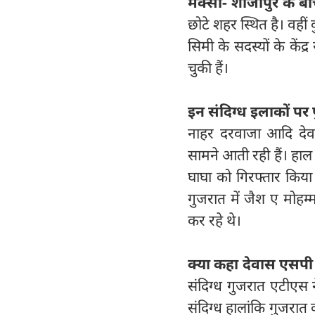
मक्‍सी- शाजापुर के बी
छोटे शहर स्‍थित है। वहीं 
सिमी के सदस्‍यों के केंद
चुकी हैं।
इन संदिग्‍ध इलाकों प
नाहर दरवाजा आदि देवास
सामने आती रही हैं। हाल 
घाघा को गिरफ्तार किया 
गुजरात में जैश ए मोहम
कर रहे थे।
क्‍या कहा देवास एसपी
संदिग्‍ध गुजरात एटीएस 
संदिग्‍ध हालांकि गुजरा