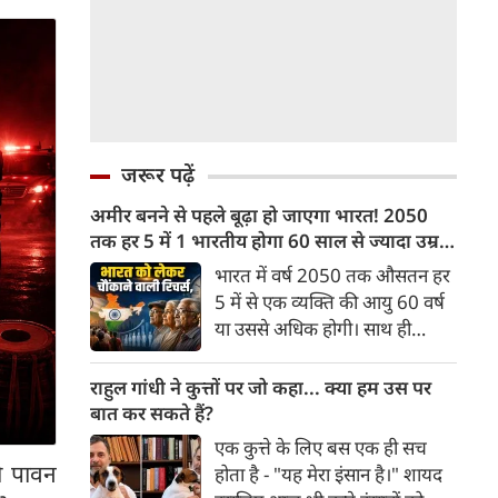
जरूर पढ़ें
अमीर बनने से पहले बूढ़ा हो जाएगा भारत! 2050
तक हर 5 में 1 भारतीय होगा 60 साल से ज्यादा उम्र
का
भारत में वर्ष 2050 तक औसतन हर
5 में से एक व्यक्ति की आयु 60 वर्ष
या उससे अधिक होगी। साथ ही
लगभग 10 में से 7 बुजुर्ग ग्रामीण
भारत में रहेंगे। ‘ट्रांसफॉर्म रूरल
राहुल गांधी ने कुत्तों पर जो कहा... क्या हम उस पर
इंडिया’ (टीआरआई) की रिचर्स के
बात कर सकते हैं?
अनुसार भारत विकसित देशों के
एक कुत्ते के लिए बस एक ही सच
विपरीत समृद्ध बनने से पहले ही वृद्ध
ी पावन
होता है - "यह मेरा इंसान है।" शायद
होती आबादी वाले देश की श्रेणी में