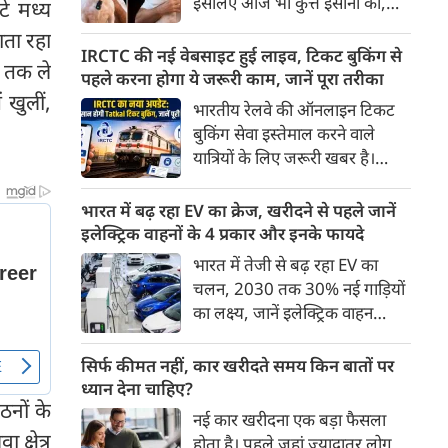
इसलिए आज भी कुत्ते इंसानों को,
े मध्य
पहुंच रहा है।
इंसानों से बेहतर समझते हैं। जब हम
ाता रहा
भू-राजनीति से लेकर कृत्रिम
IRCTC की नई वेबसाइट हुई लाइव, टिकट बुकिंग से
ई तक ले
बुद्धिमत्ता, जलवायु परिवर्तन से लेकर
पहले करना होगा ये जरूरी काम, जानें पूरा तरीका
क्रिकेट तक हर विषय पर बहस कर
 खुलीं,
भारतीय रेलवे की ऑनलाइन टिकट
सकते हैं, तो उस जीव पर भी एक
बुकिंग सेवा इस्तेमाल करने वाले
गंभीर चर्चा बनती है जिसने किसी भी
यात्रियों के लिए जरूरी खबर है।
सभ्यता से पहले इंसान का साथ चुना
IRCTC ने अपनी नई टिकट बुकिंग
था। दुर्भाग्य यह है कि आज कुत्तों के
वेबसाइट का बीटा वर्जन लॉन्च कर
भारत में बढ़ रहा EV का क्रेज, खरीदने से पहले जानें
बारे में हमारी राय पशु-चिकित्सकों,
दिया है। करीब 24 साल पुराने
इलेक्ट्रिक वाहनों के 4 प्रकार और इनके फायदे
व्यवहार वैज्ञानिकों या विशेषज्ञों से
इंटरफेस के बाद वेबसाइट को नए
भारत में तेजी से बढ़ रहा EV का
कम... और व्हाट्सऐप यूनिवर्सिटी से
डिजाइन और कई नए फीचर्स के साथ
चलन, 2030 तक 30% नई गाड़ियों
ज़्यादा बनती है।
अपडेट किया गया है।
का लक्ष्य, जानें इलेक्ट्रिक वाहन
कितने प्रकार के होते हैं और क्या है
200 अरब रुपए का मौका
सिर्फ कीमत नहीं, कार खरीदते समय किन बातों पर
ध्यान देना चाहिए?
ठनों के
नई कार खरीदना एक बड़ा फैसला
क्षेत्र
होता है। पहले जहां ज़्यादातर लोग