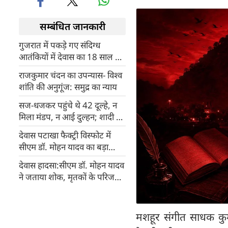
सम्बंधित जानकारी
गुजरात में पकड़े गए संदिग्‍ध
आतंकियों में देवास का 18 साल का
बिलाल दुर्रानी घाघा भी, ATS इस
राजकुमार चंदन का उपन्यास- विश्व
एंगल पर कर रही जांच
शांति की अनुगूंज: समुद्र का न्याय
सज-धजकर पहुंचे थे 42 दूल्हे, न
मिला मंडप, न आई दुल्हन; शादी के
नाम पर MP में अनोखी महाठगी
देवास पटाखा फैक्ट्री विस्फोट में
सीएम डॉ. मोहन यादव का बड़ा
एक्शन, SDM, SDOP सहित
देवास हादसा:सीएम डॉ. मोहन यादव
नायब तहसीलदार सस्पेंड
ने जताया शोक, मृतकों के परिजनों
के लिए 4-4 लाख की आर्थिक
सहायता की घोषणा
मशहूर संगीत साधक कुम