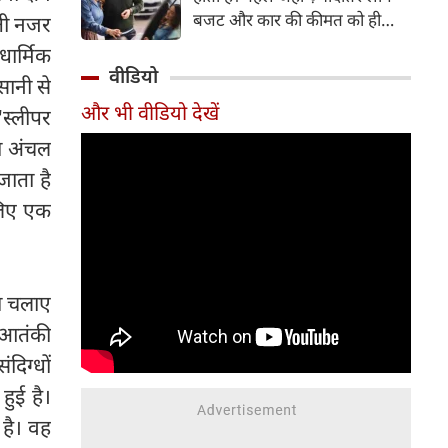
बजट और कार की कीमत को ही
़ती नजर
सबसे अहम मानते थे, वहीं आज
धार्मिक
खरीदार कई दूसरे पहलुओं पर भी
वीडियो
सानी से
ध्यान देते हैं। आइए जानते हैं कि कार
और भी वीडियो देखें
स्लीपर
खरीदते समय किन बातों पर ध्यान
देना चाहिए।
ा अंचल
जाता है
 लिए एक
थ चलाए
त आतंकी
दिग्धों
हुई है।
 है। वह